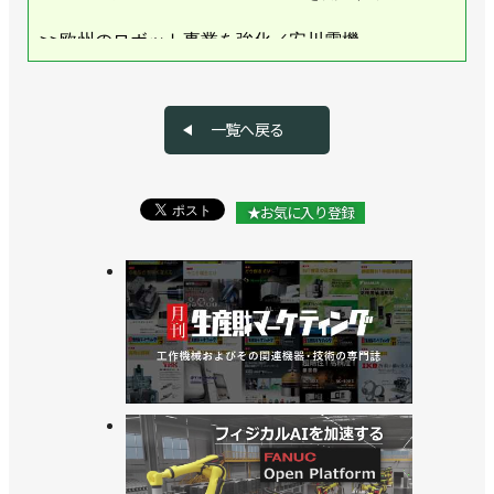
>>欧州のロボット事業を強化／安川電機
>>新工場棟が稼働、AIロボットがロボットを作る／
安川電機
一覧へ戻る
>>衛生環境用ロボットを発売、薬品や小物容器の自
動搬送に／安川電機
★お気に入り登録
>>新長期経営計画を策定、フィジカルAIの市場開拓
に挑戦／安川電機
>>[直前特集RTJ2026 vol.3] 「新しいものづくり」を
社会実装／安川電機
>>可搬質量35㎏、リーチ2030mmの協働ロボットを
発売／安川電機
>>双腕ロボットで実験を自動化、ロボット未来創造