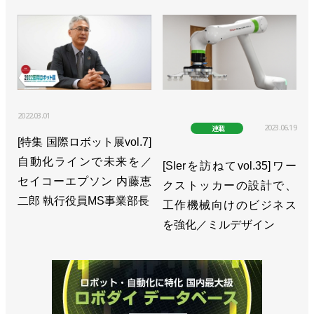
>>富士通とNVIDIAが連携、安川とも協業で自律ロ
ボへ適用も
>>省スペース・ロングリーチの小型ロボットを発売
／安川電機
>>米国ウィスコンシン州に新拠点設立／安川電機
2022.03.01
2023.06.19
連載
[特集 国際ロボット展vol.7]
>>高重量化・密集化に対応した自動車製造向けロボ
自動化ラインで未来を／
ットを開発／安川電機
[SIerを訪ねてvol.35]ワー
セイコーエプソン 内藤恵
クストッカーの設計で、
>>25年２月期は受注伸びず減収減益、今期は反転増
二郎 執行役員MS事業部長
工作機械向けのビジネス
収へ／安川電機
を強化／ミルデザイン
>>トヨタと共同でロボット溶接の新工法を開発／安
川電機
>>最先端を常にキャッチアップ、セル制御を新たな