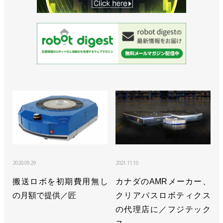
段階へ／安川電機 小川昌寛 社長
>>１t可搬のスカラロボット発売、EVバッテリーの
組み付けに／安川電機
>>FSW対応で切削にも使える高剛性ロボットを発売
／安川電機
>>通期見通しは下方修正、次世代ロボットは成長の
エンジンになると確信／安川電機
>>ジェイテクト製PLCと直接接続できるコントロー
ラーを発売／安川電機
2020.09.29
2021.11.10
>>アステラス製薬と新たな細胞医療プラットフォー
搬送ロボを初期費用無し
カナダのAMRメーカー、
ムの構築に向けた覚書を締結／安川電機
の月額で提供／匠
クリアパスロボティクス
>>売上収益が過去最高、24年後半の動きに備える／
の代理店に／フジテック
安川電機