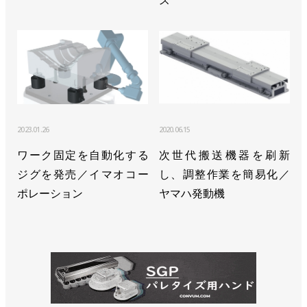
ス
>>桜の開花とともに82人が入社／安川電機
>>キュウリの葉かき作業ロボット、本格導入へ／安
川電機
>>i³-Mechatronicsを実現するコントローラーソリュ
ーションを展開／安川電機
2023.01.26
2020.06.15
>>【新春特別インタビュー】ロボット市場は次のス
ワーク固定を自動化する
次世代搬送機器を刷新
テージへ 本気で未自動化領域に挑む／安川電機
ジグを発売／イマオコー
し、調整作業を簡易化／
小川昌寛社長
ポレーション
ヤマハ発動機
>>[2023国際ロボット展リポートvol.7]次世代ロボッ
ト発売、メイン展示は具体性増す／安川電機
>>部品調達が正常化し、上半期は過去最高の業績／
安川電機