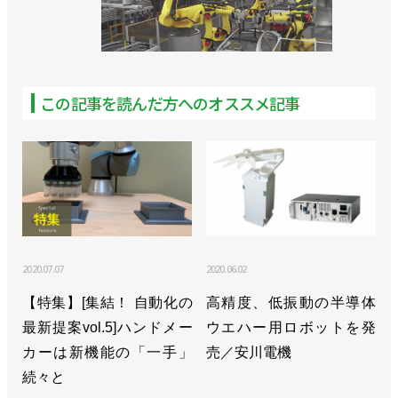
センターを開設／東京科学大学
>>拡張性が高い多軸制御仕様のコントローラーを発
売／安川電機
この記事を読んだ方へのオススメ記事
>>小笠原会長が社長を兼任、小川社長はAIロボティ
クス事業統括に／安川電機
>>キュウリ収獲ロボットが現場で稼働開始／安川電
機
>>私自身がワクワクする／安川電機 小川昌寛 社長
2020.07.07
2020.06.02
>>フィジカルAIの社会実装に向けてソフトバンクと
【特集】[集結！ 自動化の
高精度、低振動の半導体
協業開始／安川電機
最新提案vol.5]ハンドメー
ウエハー用ロボットを発
カーは新機能の「一手」
>>[特集2025国際ロボット展vol.3]AIがロボ導入や運
売／安川電機
続々と
用を容易に／安川電機