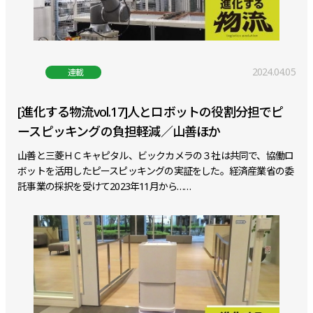
2024.04.05
連載
[進化する物流vol.17]人とロボットの役割分担でピ
ースピッキングの負担軽減／山善ほか
山善と三菱ＨＣキャピタル、ビックカメラの３社は共同で、協働ロ
ボットを活用したピースピッキングの実証をした。経済産業省の委
託事業の採択を受けて2023年11月から……