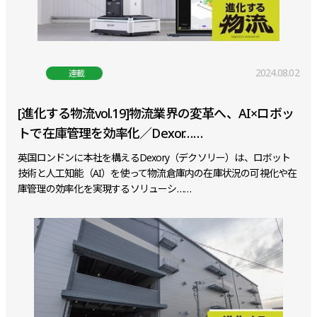
2024.08.02
連載
[進化する物流vol.19]物流業界の変革へ、AI×ロボッ
トで在庫管理を効率化／Dexor……
英国ロンドンに本社を構えるDexory（デクソリー）は、ロボット
技術と人工知能（AI）を使って物流倉庫内の在庫状況の可視化や在
庫管理の効率化を実現するソリューシ……