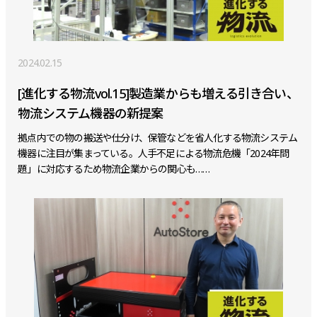
2024.02.15
[進化する物流vol.15]製造業からも増える引き合い、
物流システム機器の新提案
拠点内での物の搬送や仕分け、保管などを省人化する物流システム
機器に注目が集まっている。人手不足による物流危機「2024年問
題」に対応するため物流企業からの関心も……