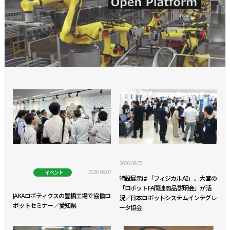
2026.08.05
2026.08.07
イベント
特設展示は「フィジカルAI」、大宮の
「ロボットFA関連商品説明会」が活
JAKAロボティクスの豊橋工場で協働ロ
況／日本ロボットシステムインテグレ
ボットセミナー／愛知県
ータ協会