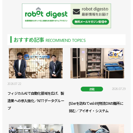
おすすめ記事
RECOMMEND TOPICS
2026.07.22
2026.07.29
連載
フィジカルAIで自動化領域を広げ、製
造業への参入強化／NTTデータグルー
[SIerを訪ねてvol.69]物流DXの難所に
プ
挑む／アイオイ・システム