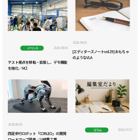
2026.08.03
2026.08.04
イベント
[エディターズノートvol.29] おもちゃ
のようなVLA
テスト拠点を移転・拡張し、デモ機能
を強化／HCI
2026.08.03
2026.07.31
コラム
四足歩行ロボット「CORLEO」の開発
ロードマップ発表／川崎重工業