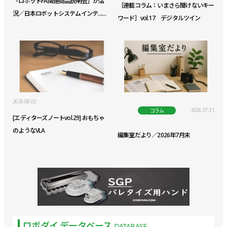
「ロボットFA関連商品説明会」が活
［連載コラム：いまさら聞けないキー
況／日本ロボットシステムインテ……
ワード］vol.17 デジタルツイン
2026.08.03
2026.07.31
コラム
[エディターズノートvol.29] おもちゃ
のようなVLA
編集室だより／2026年7月末
ロボダイ データベース
DATABASE