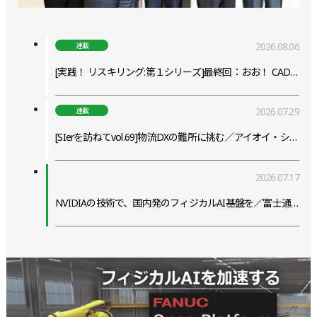
2026.08.06
連載
[実践！ リスキリング:第１シリーズ]最終回：おお！ CADを使えている（はず）！！
2026.07.29
連載
[SIerを訪ねてvol.69]物流DXの難所に挑む／アイオイ・システム
2026.07.17
NVIDIAの技術で、国内発のフィジカルAI基盤を／富士通、ファナック、安川電機、川崎重工業