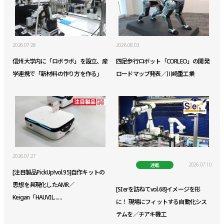
2026.07.28
2026.08.03
信州大学内に「ロボラボ」を設立、産
四足歩行ロボット「CORLEO」の開発
学連携で「新材料の作り方を作る」
ロードマップ発表／川崎重工業
2026.07.27
2026.07.10
連載
[注目製品PickUp!vol.95]自作キットの
思想を具現化したAMR／
[SIerを訪ねてvol.68]イメージを形
Keigan「HAUVIL……
に！ 現場にフィットする自動化シス
テムを／チアキ機工