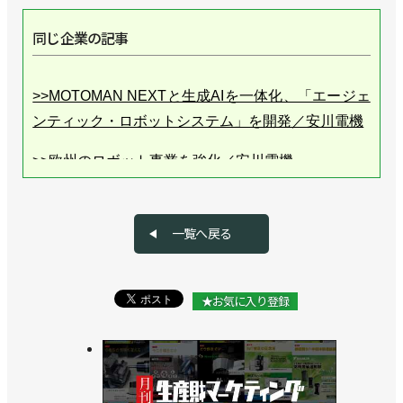
同じ企業の記事
>>MOTOMAN NEXTと生成AIを一体化、「エージェ
ンティック・ロボットシステム」を開発／安川電機
>>欧州のロボット事業を強化／安川電機
>>新工場棟が稼働、AIロボットがロボットを作る／
安川電機
一覧へ戻る
>>衛生環境用ロボットを発売、薬品や小物容器の自
動搬送に／安川電機
★お気に入り登録
>>新長期経営計画を策定、フィジカルAIの市場開拓
に挑戦／安川電機
>>[直前特集RTJ2026 vol.3] 「新しいものづくり」を