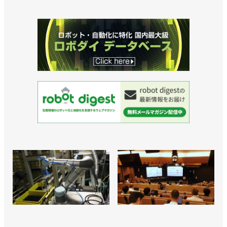
収へ／安川電機
>>トヨタと共同でロボット溶接の新工法を開発／安
川電機
>>最先端を常にキャッチアップ、セル制御を新たな
段階へ／安川電機 小川昌寛 社長
>>１t可搬のスカラロボット発売、EVバッテリーの
組み付けに／安川電機
>>FSW対応で切削にも使える高剛性ロボットを発売
／安川電機
>>通期見通しは下方修正、次世代ロボットは成長の
エンジンになると確信／安川電機
>>ジェイテクト製PLCと直接接続できるコントロー
ラーを発売／安川電機