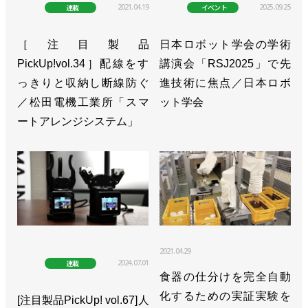
2021.04.19
2025.09.25
連載
イベント
>>アステラス製薬と新たな細胞医療プラットフォー
ムの構築に向けた覚書を締結／安川電機
［注目製品
日本ロボット学会の学術
PickUp!vol.34］配線をす
講演会「RSJ2025」で先
>>売上収益が過去最高、24年後半の動きに備える／
っきりと収納し断線防ぐ
進技術に焦点／日本ロボ
安川電機
／松田電機工業所「スマ
ット学会
>>桜の開花とともに82人が入社／安川電機
ートアレンジシステム」
>>キュウリの葉かき作業ロボット、本格導入へ／安
川電機
>>i³-Mechatronicsを実現するコントローラーソリュ
ーションを展開／安川電機
>>【新春特別インタビュー】ロボット市場は次のス
2021.04.29
2024.07.01
連載
テージへ 本気で未自動化領域に挑む／安川電機
食器の仕分けを完全自動
小川昌寛社長
化するための実証実験を
[注目製品PickUp! vol.67]人