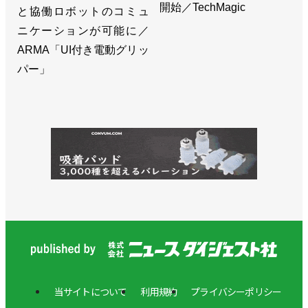
開始／TechMagic
>>[2023国際ロボット展リポートvol.7]次世代ロボッ
と協働ロボットのコミュ
ト発売、メイン展示は具体性増す／安川電機
ニケーションが可能に／
ARMA「UI付き電動グリッ
>>部品調達が正常化し、上半期は過去最高の業績／
パー」
安川電機
>>工場のデジタルデータを製品設計に生かす／安川
電機
>>[人事]岡久学ロボット事業部長がロボット工場長
も兼任／安川電機
>>強みをコンセプトの実践につなげる／安川電機
岡久学ロボット事業部長
>>相手は常に顧客であり市場／安川電機 小川昌寛
社長
当サイトについて
利用規約
プライバシーポリシー
>>新中期経営計画「Realize 25」を開始／安川電機