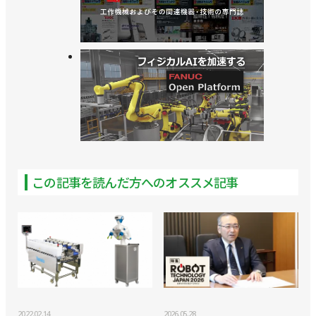
社会実装／安川電機
>>可搬質量35㎏、リーチ2030mmの協働ロボットを
発売／安川電機
>>双腕ロボットで実験を自動化、ロボット未来創造
センターを開設／東京科学大学
>>拡張性が高い多軸制御仕様のコントローラーを発
売／安川電機
この記事を読んだ方へのオススメ記事
>>小笠原会長が社長を兼任、小川社長はAIロボティ
クス事業統括に／安川電機
>>キュウリ収獲ロボットが現場で稼働開始／安川電
機
>>私自身がワクワクする／安川電機 小川昌寛 社長
2022.02.14
2026.05.28