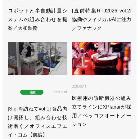
>>フィジカルAIの社会実装に向けてソフトバンクと
ロボットと半自動計量シ
[直前特集RTJ2026 vol.2]
協業開始／安川電機
ステムの組み合わせを提
協働やフィジカルAIに注力
案／大和製衡
>>[特集2025国際ロボット展vol.3]AIがロボ導入や運
／ファナック
用を容易に／安川電機
>>富士通とNVIDIAが連携、安川とも協業で自律ロ
ボへ適用も
>>省スペース・ロングリーチの小型ロボットを発売
／安川電機
2025.09.18
2018.11.01
連載
>>米国ウィスコンシン州に新拠点設立／安川電機
医療用の診断機器の組み
立てラインにXPlanarが採
[SIerを訪ねてvol.1] 食品向
>>高重量化・密集化に対応した自動車製造向けロボ
用／ベッコフオートメー
け開拓し、組み合わせ技
ットを開発／安川電機
ション
術磨く／オフィスエフエ
>>25年２月期は受注伸びず減収減益、今期は反転増
イ・コム【前編】