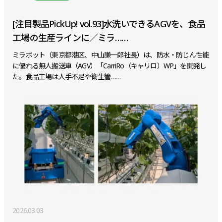
[注目製品PickUp! vol.93]水洗いできるAGVを、食品
工場の生産ラインに／ミラ……
ミラボット（東京都港区、中山謙一郎社長）は、防水・防じん性能
に優れる無人搬送車（AGV）「CarriRo（キャリロ）WP」を開発し
た。食品工場は人手不足や衛生管……
2026.03.03