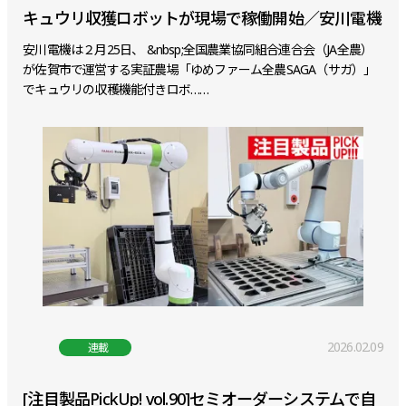
キュウリ収獲ロボットが現場で稼働開始／安川電機
安川電機は２月25日、 &nbsp;全国農業協同組合連合会（JA全農）
が佐賀市で運営する実証農場「ゆめファーム全農SAGA（サガ）」
でキュウリの収穫機能付きロボ……
2026.02.09
連載
[注目製品PickUp! vol.90]セミオーダーシステムで自