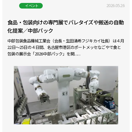
2026.05.26
イベント
食品・包装向けの専門展でパレタイズや搬送の自動
化提案／中部パック
中部包装食品機械工業会（会長・生田涌希フジキカイ社長）は４月
22日～25日の４日間、名古屋市港区のポートメッセなごやで食と
包装の展示会「2026中部パック」を開……