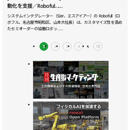
動化を支援／Roboful……
システムインテグレーター（SIer、エスアイアー）の Robofull（ロ
ボフル、名古屋市昭和区、山本大社長）は、カスタマイズ性を高め
たセミオーダーの協働ロボッ……
1
2
3
4
...
18