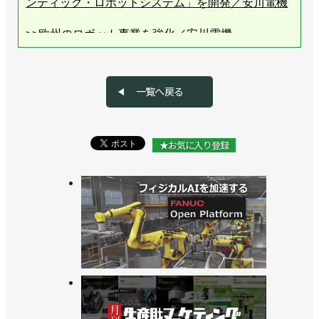
ンティック・ロボットシステム」を開発／安川電機
>>欧州のロボット事業を強化／安川電機
>>新工場棟が稼働、AIロボットがロボットを作る／
安川電機
一覧へ戻る
>>衛生環境用ロボットを発売、薬品や小物容器の自
動搬送に／安川電機
★お気に入り登録
>>新長期経営計画を策定、フィジカルAIの市場開拓
に挑戦／安川電機
>>[直前特集RTJ2026 vol.3] 「新しいものづくり」を
社会実装／安川電機
>>可搬質量35㎏、リーチ2030mmの協働ロボットを
発売／安川電機