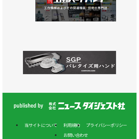
>>双腕ロボットで実験を自動化、ロボット未来創造
センターを開設／東京科学大学
>>拡張性が高い多軸制御仕様のコントローラーを発
売／安川電機
>>小笠原会長が社長を兼任、小川社長はAIロボティ
クス事業統括に／安川電機
>>キュウリ収獲ロボットが現場で稼働開始／安川電
機
>>私自身がワクワクする／安川電機 小川昌寛 社長
>>フィジカルAIの社会実装に向けてソフトバンクと
協業開始／安川電機
当サイトについて
利用規約
プライバシーポリシー
>>[特集2025国際ロボット展vol.3]AIがロボ導入や運
お問い合わせ
用を容易に／安川電機