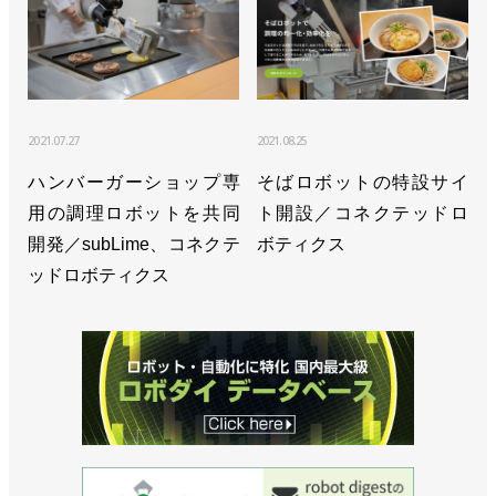
>>省スペース・ロングリーチの小型ロボットを発売
／安川電機
>>米国ウィスコンシン州に新拠点設立／安川電機
>>高重量化・密集化に対応した自動車製造向けロボ
2021.07.27
2021.08.25
ットを開発／安川電機
ハンバーガーショップ専
そばロボットの特設サイ
用の調理ロボットを共同
ト開設／コネクテッドロ
>>25年２月期は受注伸びず減収減益、今期は反転増
開発／subLime、コネクテ
ボティクス
収へ／安川電機
ッドロボティクス
>>トヨタと共同でロボット溶接の新工法を開発／安
川電機
>>最先端を常にキャッチアップ、セル制御を新たな
段階へ／安川電機 小川昌寛 社長
>>１t可搬のスカラロボット発売、EVバッテリーの
組み付けに／安川電機