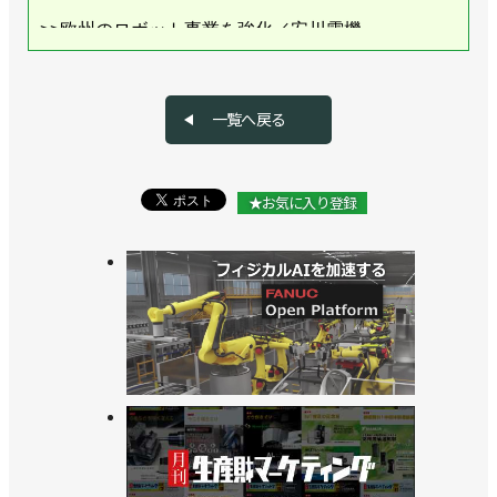
>>欧州のロボット事業を強化／安川電機
>>新工場棟が稼働、AIロボットがロボットを作る／
安川電機
一覧へ戻る
>>衛生環境用ロボットを発売、薬品や小物容器の自
動搬送に／安川電機
★お気に入り登録
>>新長期経営計画を策定、フィジカルAIの市場開拓
に挑戦／安川電機
>>[直前特集RTJ2026 vol.3] 「新しいものづくり」を
社会実装／安川電機
>>可搬質量35㎏、リーチ2030mmの協働ロボットを
発売／安川電機
>>双腕ロボットで実験を自動化、ロボット未来創造