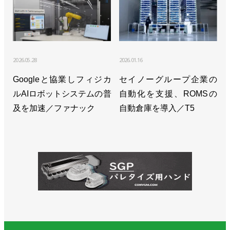
川電機
>>i³-Mechatronicsを実現するコントローラーソリュ
ーションを展開／安川電機
2026.05.28
2026.01.16
>>【新春特別インタビュー】ロボット市場は次のス
Googleと協業しフィジカ
セイノーグループ企業の
テージへ 本気で未自動化領域に挑む／安川電機
ルAIロボットシステムの普
自動化を支援、ROMSの
小川昌寛社長
及を加速／ファナック
自動倉庫を導入／T5
>>[2023国際ロボット展リポートvol.7]次世代ロボッ
ト発売、メイン展示は具体性増す／安川電機
>>部品調達が正常化し、上半期は過去最高の業績／
安川電機
>>工場のデジタルデータを製品設計に生かす／安川
電機