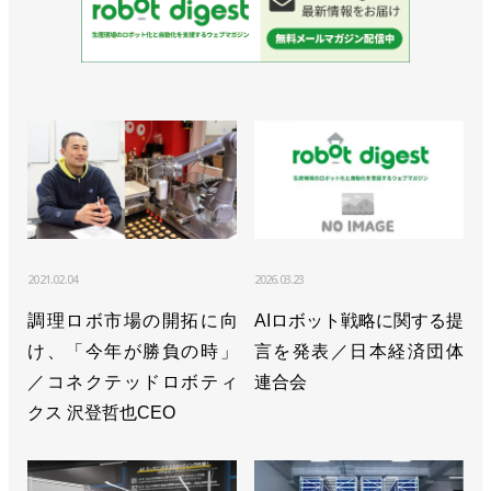
>>FSW対応で切削にも使える高剛性ロボットを発売
／安川電機
>>通期見通しは下方修正、次世代ロボットは成長の
エンジンになると確信／安川電機
>>ジェイテクト製PLCと直接接続できるコントロー
ラーを発売／安川電機
>>アステラス製薬と新たな細胞医療プラットフォー
2021.02.04
2026.03.23
ムの構築に向けた覚書を締結／安川電機
調理ロボ市場の開拓に向
AIロボット戦略に関する提
け、「今年が勝負の時」
言を発表／日本経済団体
>>売上収益が過去最高、24年後半の動きに備える／
／コネクテッドロボティ
連合会
安川電機
クス 沢登哲也CEO
>>桜の開花とともに82人が入社／安川電機
>>キュウリの葉かき作業ロボット、本格導入へ／安