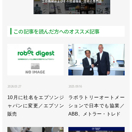
センターを開設／東京科学大学
>>拡張性が高い多軸制御仕様のコントローラーを発
売／安川電機
この記事を読んだ方へのオススメ記事
>>小笠原会長が社長を兼任、小川社長はAIロボティ
クス事業統括に／安川電機
>>私自身がワクワクする／安川電機 小川昌寛 社長
>>フィジカルAIの社会実装に向けてソフトバンクと
協業開始／安川電機
2026.03.27
2025.09.16
>>[特集2025国際ロボット展vol.3]AIがロボ導入や運
10月に社名をエプソンジ
ラボラトリーオートメー
用を容易に／安川電機
ャパンに変更／エプソン
ションで日本でも協業／
販売
>>富士通とNVIDIAが連携、安川とも協業で自律ロ
ABB、メトラー・トレド
ボへ適用も