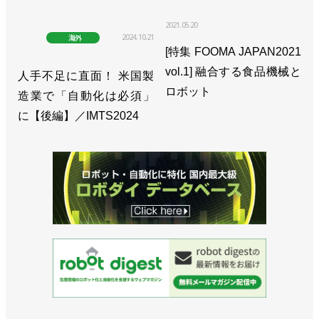
>>米国ウィスコンシン州に新拠点設立／安川電機
2021.05.20
2024.10.21
海外
[特集 FOOMA JAPAN2021
>>高重量化・密集化に対応した自動車製造向けロボ
vol.1] 融合する食品機械と
人手不足に直面！ 米国製
ットを開発／安川電機
ロボット
造業で「自動化は必須」
>>25年２月期は受注伸びず減収減益、今期は反転増
に【後編】／IMTS2024
収へ／安川電機
>>トヨタと共同でロボット溶接の新工法を開発／安
川電機
>>最先端を常にキャッチアップ、セル制御を新たな
段階へ／安川電機 小川昌寛 社長
>>１t可搬のスカラロボット発売、EVバッテリーの
組み付けに／安川電機
>>FSW対応で切削にも使える高剛性ロボットを発売