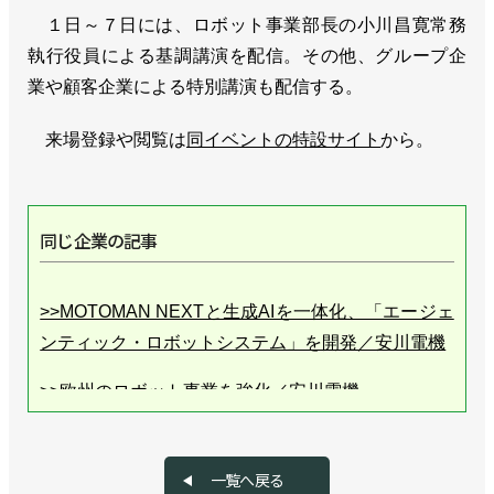
１日～７日には、ロボット事業部長の小川昌寛常務
執行役員による基調講演を配信。その他、グループ企
業や顧客企業による特別講演も配信する。
来場登録や閲覧は
同イベントの特設サイト
から。
同じ企業の記事
>>MOTOMAN NEXTと生成AIを一体化、「エージェ
ンティック・ロボットシステム」を開発／安川電機
>>欧州のロボット事業を強化／安川電機
>>新工場棟が稼働、AIロボットがロボットを作る／
安川電機
一覧へ戻る