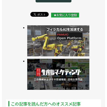
>>衛生環境用ロボットを発売、薬品や小物容器の自
動搬送に／安川電機
★お気に入り登録
>>新長期経営計画を策定、フィジカルAIの市場開拓
に挑戦／安川電機
>>[直前特集RTJ2026 vol.3] 「新しいものづくり」を
社会実装／安川電機
>>可搬質量35㎏、リーチ2030mmの協働ロボットを
発売／安川電機
>>双腕ロボットで実験を自動化、ロボット未来創造
センターを開設／東京科学大学
>>拡張性が高い多軸制御仕様のコントローラーを発
売／安川電機
この記事を読んだ方へのオススメ記事