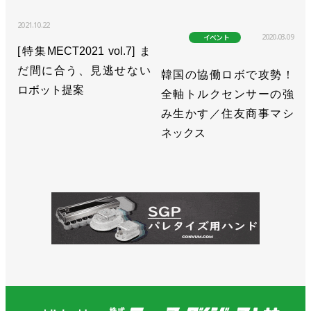
>>i³-Mechatronicsを実現するコントローラーソリュ
2021.10.22
ーションを展開／安川電機
2020.03.09
イベント
[特集MECT2021 vol.7] ま
>>【新春特別インタビュー】ロボット市場は次のス
だ間に合う、見逃せない
韓国の協働ロボで攻勢！
テージへ 本気で未自動化領域に挑む／安川電機
ロボット提案
全軸トルクセンサーの強
小川昌寛社長
み生かす／住友商事マシ
>>[2023国際ロボット展リポートvol.7]次世代ロボッ
ネックス
ト発売、メイン展示は具体性増す／安川電機
>>部品調達が正常化し、上半期は過去最高の業績／
安川電機
>>工場のデジタルデータを製品設計に生かす／安川
電機
>>[人事]岡久学ロボット事業部長がロボット工場長
も兼任／安川電機