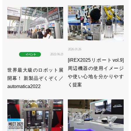
／安川電機
>>通期見通しは下方修正、次世代ロボットは成長の
エンジンになると確信／安川電機
>>ジェイテクト製PLCと直接接続できるコントロー
ラーを発売／安川電機
2026.01.26
2022.06.23
イベント
[iREX2025リポートvol.9]
>>アステラス製薬と新たな細胞医療プラットフォー
周辺機器の使用イメージ
ムの構築に向けた覚書を締結／安川電機
世界最大級のロボット展
や使い心地を分かりやす
開幕！ 新製品ぞくぞく／
>>売上収益が過去最高、24年後半の動きに備える／
く提案
automatica2022
安川電機
>>桜の開花とともに82人が入社／安川電機
>>キュウリの葉かき作業ロボット、本格導入へ／安
川電機