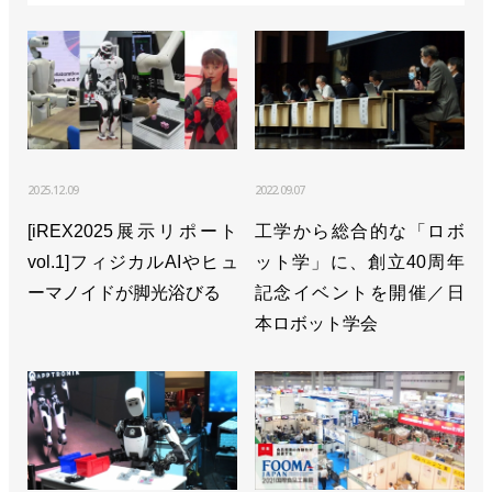
>>小笠原会長が社長を兼任、小川社長はAIロボティ
クス事業統括に／安川電機
>>キュウリ収獲ロボットが現場で稼働開始／安川電
機
>>私自身がワクワクする／安川電機 小川昌寛 社長
2025.12.09
2022.09.07
>>フィジカルAIの社会実装に向けてソフトバンクと
[iREX2025展示リポート
工学から総合的な「ロボ
協業開始／安川電機
vol.1]フィジカルAIやヒュ
ット学」に、創立40周年
ーマノイドが脚光浴びる
>>[特集2025国際ロボット展vol.3]AIがロボ導入や運
記念イベントを開催／日
用を容易に／安川電機
本ロボット学会
>>富士通とNVIDIAが連携、安川とも協業で自律ロ
ボへ適用も
>>省スペース・ロングリーチの小型ロボットを発売
／安川電機