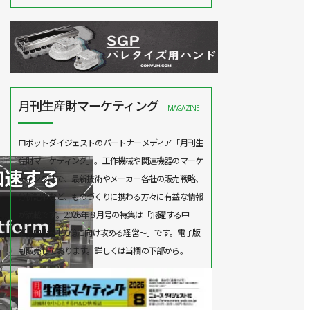
月刊生産財マーケティング
MAGAZINE
ロボットダイジェストのパートナーメディア「月刊生
産財マーケティング」。工作機械や関連機器のマーケ
ティング誌で、最新技術やメーカー各社の販売戦略、
分析記事など、ものづくりに携わる方々に有益な情報
が満載です。2026年８月号の特集は「飛躍する中
堅・中小～100億に向け攻める経営～」です。電子版
も販売しております。詳しくは当欄の下部から。