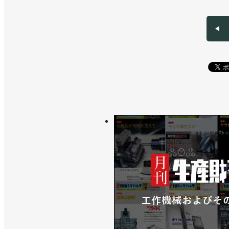
>>衛生環境用ロボットを発売、薬品や
>>新長期経営計画を策定、フィジカル
>>[直前特集RTJ2026 vol.3] 「
>>可搬質量35㎏、リーチ2030mmの
>>双腕ロボットで実験を自動化、ロボ
>>拡張性が高い多軸制御仕様のコント
>>小笠原会長が社長を兼任、小川社長
>>キュウリ収獲ロボットが現場で稼働
>>私自身がワクワクする／安川電機 小
>>フィジカルAIの社会実装に向けて