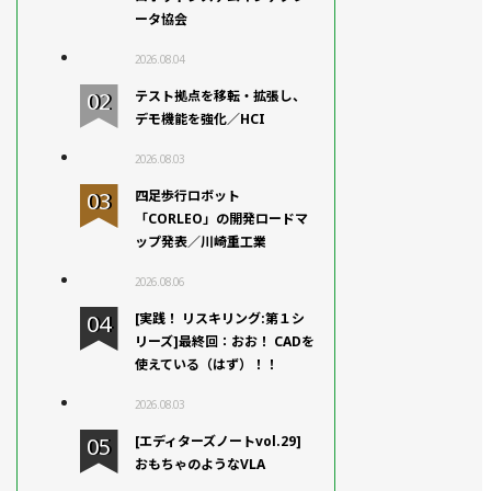
ータ協会
2026.08.04
テスト拠点を移転・拡張し、
デモ機能を強化／HCI
2026.08.03
四足歩行ロボット
「CORLEO」の開発ロードマ
ップ発表／川崎重工業
2026.08.06
[実践！ リスキリング:第１シ
リーズ]最終回：おお！ CADを
使えている（はず）！！
2026.08.03
[エディターズノートvol.29]
おもちゃのようなVLA