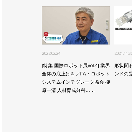
>>部品調達が正常化し、上半期は過去
>>工場のデジタルデータを製品設計に
>>[人事]岡久学ロボット事業部長がロ
>>強みをコンセプトの実践につなげる
2022.02.24
2021.11.3
>>相手は常に顧客であり市場／安川電
[特集 国際ロボット展vol.4] 業界
形状問
>>新中期経営計画「Realize 25」を
全体の底上げを／FA・ロボット
ンドの受
システムインテグレータ協会 柳
>>売上収益も利益も過去最高、2023
原一清 人材育成分科……
>>マスク外し、新社長とともに入社式
>>自動車塗装用のドア開閉ロボット発
>>新社長に小川昌寛専務が昇格／安川