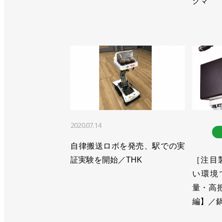
クマ
>>通期見通しは下方修正、次世代ロボ
>>ジェイテクト製PLCと直接接続で
>>アステラス製薬と新たな細胞医療プ
>>売上収益が過去最高、24年後半の
>>桜の開花とともに82人が入社／安川
>>キュウリの葉かき作業ロボット、本
2020.07.14
>>i³-Mechatronicsを実現する
自律搬送ロボを発売、駅での実
>>【新春特別インタビュー】ロボッ
証実験を開始／THK
［注目製品
川電機 小川昌寛社長
い環境
量・高
>>[2023国際ロボット展リポートvo
編】／
機