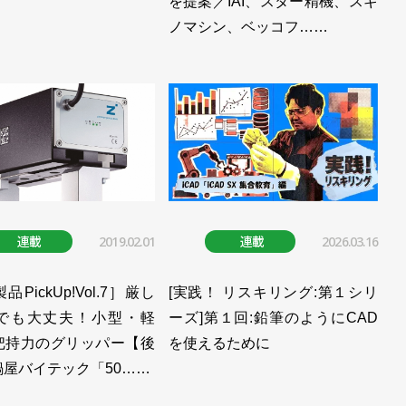
を提案／IAI、スター精機、スギ
ットは成長のエンジンになると確信／安川電機
ノマシン、ベッコフ……
きるコントローラーを発売／安川電機
ラットフォームの構築に向けた覚書を締結／安川電機
動きに備える／安川電機
電機
格導入へ／安川電機
連載
2019.02.01
連載
2026.03.16
コントローラーソリューションを展開／安川電機
ト市場は次のステージへ 本気で未自動化領域に挑む／安
PickUp!Vol.7］厳し
[実践！ リスキリング:第１シリ
でも大丈夫！小型・軽
ーズ]第１回:鉛筆のようにCAD
把持力のグリッパー【後
を使えるために
l.7]次世代ロボット発売、メイン展示は具体性増す／安川電
鍋屋バイテック「50……