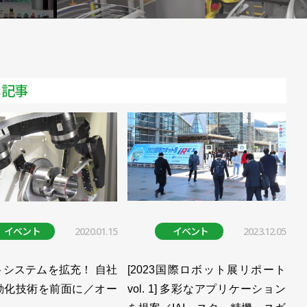
AIがロボ導入や運用を容易に／安川電機
協業で自律ロボへ適用も
ボットを発売／安川電機
メ記事
／安川電機
製造向けロボットを開発／安川電機
、今期は反転増収へ／安川電機
法を開発／安川電機
制御を新たな段階へ／安川電機 小川昌寛 社長
イベント
2020.01.15
イベント
2023.12.05
バッテリーの組み付けに／安川電機
トシステムを拡充！ 自社
[2023国際ロボット展リポート
ロボットを発売／安川電機
動化技術を前面に／オー
vol. 1] 多彩なアプリケーション