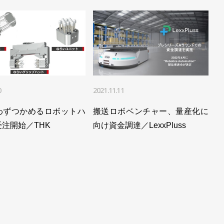
最高の業績／安川電機
生かす／安川電機
ボット工場長も兼任／安川電機
／安川電機 岡久学ロボット事業部長
0
2021.11.11
機 小川昌寛社長
わずつかめるロボットハ
搬送ロボベンチャー、量産化に
開始／安川電機
注開始／THK
向け資金調達／LexxPluss
年２月期決算／安川電機
／安川電機
売、設備コストを削減／安川電機
電機