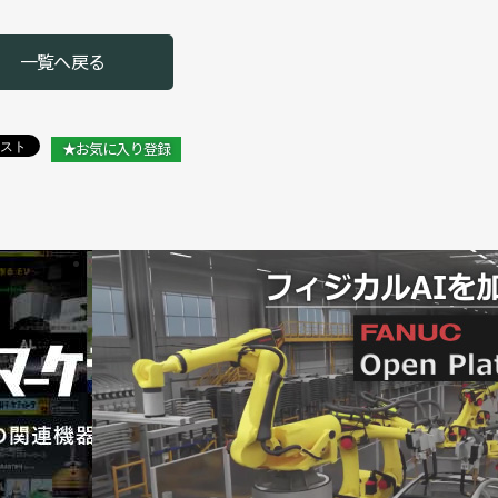
小物容器の自動搬送に／安川電機
一覧へ戻る
AIの市場開拓に挑戦／安川電機
新しいものづくり」を社会実装／安川電機
★お気に入り登録
協働ロボットを発売／安川電機
ット未来創造センターを開設／東京科学大学
ローラーを発売／安川電機
はAIロボティクス事業統括に／安川電機
開始／安川電機
川昌寛 社長
ソフトバンクと協業開始／安川電機