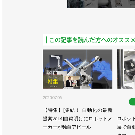
>>[特集2025国際ロボット展vol.3]
>>富士通とNVIDIAが連携、安川とも
>>省スペース・ロングリーチの小型ロ
この記事を読んだ方へのオスス
>>米国ウィスコンシン州に新拠点設立
>>高重量化・密集化に対応した自動車
>>25年２月期は受注伸びず減収減益
>>トヨタと共同でロボット溶接の新工
2020.07.06
>>最先端を常にキャッチアップ、セル
【特集】[集結！ 自動化の最新
>>１t可搬のスカラロボット発売、EV
提案vol.4]自粛明けにロボットメ
ロボッ
>>FSW対応で切削にも使える高剛性
ーカーが独自アピール
展で自