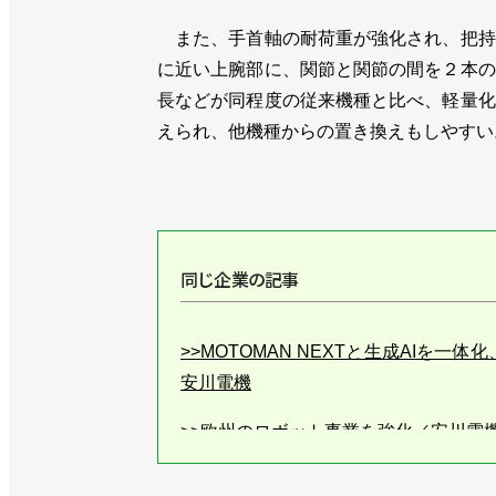
また、手首軸の耐荷重が強化され、把持
に近い上腕部に、関節と関節の間を２本の
長などが同程度の従来機種と比べ、軽量化
えられ、他機種からの置き換えもしやすい
同じ企業の記事
>>MOTOMAN NEXTと生成AIを
安川電機
>>欧州のロボット事業を強化／安川電
>>新工場棟が稼働、AIロボットがロボ