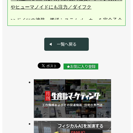
やヒューマノイドにも注力／ダイフク
>>ドイツの塗装・搬送システムメーカーを完全子会
社化、欧州での事業基盤を強化／ダイフク
>>AIなど先端技術の開発拠点、東京Lab開設／ダイ
一覧へ戻る
フク
>>米国の新工場棟で生産能力を増強、国内にも新た
★お気に入り登録
に研究開発拠点／ダイフク
>>マザー工場に新工場棟を竣工／ダイフク
>>売上高、利益の中間期過去最高を更新、利益予想
は上方修正／ダイフク
>>売上高、利益ともに中間期では過去最高を更新／
ダイフク