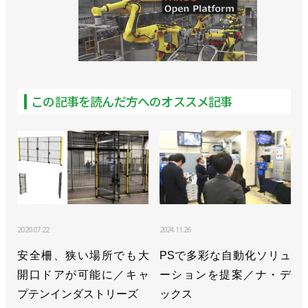
>>受注額は前年同期比41.2%増、第１四半期は好調
な滑り出し／ダイフク
>>受注は減少するも増収増益、長期ビジョンなどを
策定／ダイフク
この記事を読んだ方へのオススメ記事
>>マザー工場を再編、２つの工場棟を新設／ダイフ
ク
>>最新の高速・高層自動倉庫クレーンの走行実験を
開始／ダイフク
>>[活躍するロボジョvol.25]マテハンシステムの開発
2020.07.22
2024.11.26
を選んでよかった／ダイフク 石原歩実さん
安全柵、狭い場所でも大
PSで多彩な自動化ソリュ
>>マテハン企業で９年連続の売上高世界一に／ダイ
開口ドアが可能に／キャ
ーションを提案／ナ・デ
フク
プテンインダストリーズ
ックス