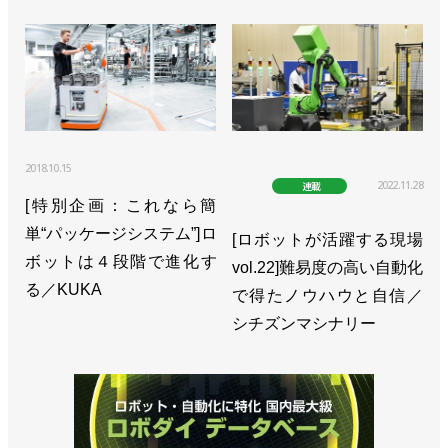
>>半導体向け好調で通期見通しを上方修正／ダイフ
ク
>>受注高と売上高ともに過去最高を記録／ダイフク
>>自動化ニーズが高まるベトナムに新会社／ダイフ
ク
2018.10.15
2022.11.28
連載
>>低床式AGVでもワイヤレス充電が可能に／ダイフ
[特別企画：これなら簡
ク
単“パッケージシステム”]ロ
[ロボットが活躍する現場
ボットは４段階で進化す
vol.22]難易度の高い自動化
る／KUKA
で得たノウハウと自信／
シチズンマシナリー