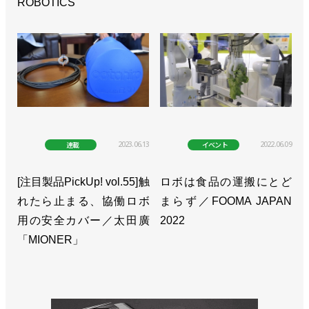
ROBOTICS
2023.06.13
2022.06.09
連載
イベント
[注目製品PickUp! vol.55]触
ロボは食品の運搬にとど
れたら止まる、協働ロボ
まらず／FOOMA JAPAN
用の安全カバー／太田廣
2022
「MIONER」