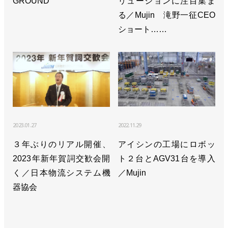
GROUND
リューションに注目集ま
>>米国に子会社設立／Mujin
る／Mujin 滝野一征CEO
ショート……
>>既存のロボを活用！ ばら積み部品を加工ライン
に投入／Mujin
>>ケースピッキングの新世代システムを発売／
Mujin
>>物流自動化ソリューションのパッケージ販売を開
始／Mujin
2023.01.27
2022.11.29
>>「MUJINコントローラ」で技術経営・イノベーシ
３年ぶりのリアル開催、
アイシンの工場にロボッ
ョン大賞の文科大臣賞／MUJIN
2023年新年賀詞交歓会開
ト２台とAGV31台を導入
く／日本物流システム機
／Mujin
>>無地ケース対応の混載デパレタイズロボット稼働
器協会
開始／MUJIN
>>倉庫制御システムで大和ハウスグループ企業と提