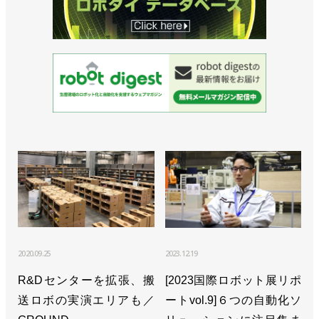
>>ばら積みピッキングでの高速ローディングの事例
を公開／Mujin
>> [特集 ロボットテクノロジージャパンvol.4]地元の
雄とベンチャーは、何を見せる？／デンソーウェー
ブ、Mujin
>>ばら積みピッキングシステムが島根の製造企業に
採用／Mujin
>>ファンケル物流センターでの荷下ろしとピッキン
グを自動化／Mujin
>>物流センターでのコンテナ投入、外装箱の処理を
自動化／Mujin
2020.09.25
2023.12.19
>>特売品積み付けを自動化するパッケージを販売開
R&Dセンターを拡張、搬
[2023国際ロボット展リポ
始／Mujin
送ロボの実演エリアも／
ートvol.9]６つの自動化ソ