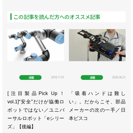
>>ショールームを併設した新事業所をオープン／
Mujin
この記事を読んだ方へのオススメ記事
>>SUBARUのクランクシャフト粗材の加工ラインに
採用／Mujin
>>半導体洗浄装置の組み立て工程の物流自動化を実
現／Mujin
>>子会社設立、自動化の全体最適を提案／Mujin
2018.11.01
2024.06.21
連載
連載
>>オランダに欧州初の現地法人を設立／Mujin
[注目製品Pick Up！
「吸着ハンドは難し
>>[2023国際ロボット展リポートvol.9]６つの自動化
vol.1]“安全”だけが協働ロ
い」。だからこそ、部品
ソリューションに注目集まる／Mujin 滝野一征
ボットではない／ユニバ
メーカーの次の一手／日
CEO ショートインタビュー
ーサルロボット「eシリー
本ピスコ
>>日本郵政キャピタルなどから27億円追加調達／
ズ」【後編】