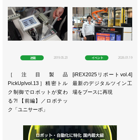
Mujin
>>イオンの物流構造改革のパートナーに／Mujin
>>123億円を調達し、欧米での事業展開など加速／
Mujin
>>「ロジスティクス大賞」の技術革新特別賞を受賞
2019.05.23
2026.01.19
連載
イベント
／Mujin
>>紙製品の出荷に知能デパレタイザーが採用／
［注目製品
[iREX2025リポートvol.4]
Mujin
PickUp!vol.13］精密トル
最新のデジタルツイン工
ク制御でロボットが変わ
場をブースに再現
>>アイシンの工場にロボット２台とAGV31台を導入
る?! 【前編】／ロボテッ
／Mujin
ク「ユニサーボ」
>>名古屋営業所を拡大移転、床面積4.3倍でデモ機
も／Mujin