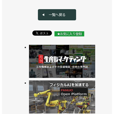
ル化／Mujin
>>[iREX2025リポートvol.4]最新のデジタルツイン工
一覧へ戻る
場をブースに再現
>>NTTグループと資本・業務提携し、データ管理を
★お気に入り登録
安心安全に／Mujin
>>AGVに新モデルを追加／Mujin
>>[SI基礎講座vol.21] 技術者倫理と法知識①
>>グローバル経営組織を新たに発足／Mujin
>>[ショールーム探訪vol.38]理解を深めてもらう場所
に／Mujin「愛知ロボットイノベーションセンター」
>>オートメーションストラテジー本部を新設／
Mujin