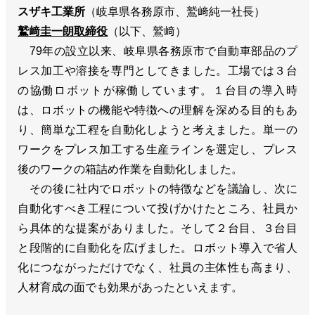
スザキ工業所
（岐阜県各務原市、鷲﨑純一社長）
鷲﨑圭一朗取締役
（以下、鷲﨑）
79年の設立以来、岐阜県各務原市で自動車部品のプ
レス加工や溶接を専門としてきました。工場では３台
の協働ロボットが稼働しています。１台目の導入時
は、ロボットの機能や特徴への理解を深める目的もあ
り、簡単な工程を自動化しようと考えました。単一の
ワークをプレス加工する生産ラインを選定し、プレス
後のワークの箱詰め作業を自動化しました。
その後に社内でロボットの特徴などを議論し、次に
自動化すべき工程について投げかけたところ、社員か
ら具体的な提案がありました。そして２台目、３台目
と段階的に自動化を広げました。ロボット導入で省人
化につながっただけでなく、社員の主体性も高まり、
人材育成の面でも効果があったといえます。