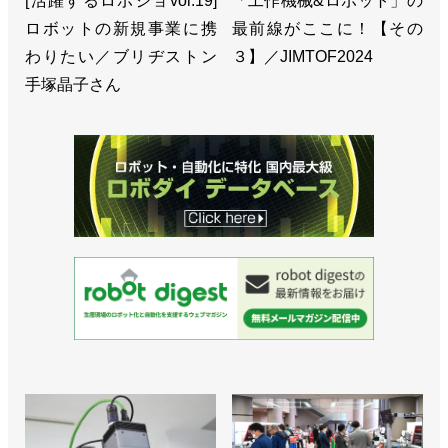
[活躍するロボジョvol.19]
「工作機械&ロボット」の
ロボットの新規事業に携
最前線がここに！【その
>>[エディターズノートvol.21]現在・過去・未来
わりたい／ブリヂストン
３】／JIMTOF2024
>>編集室だより／2025年11月末
手塚晶子さん
>> [MECT2025フォトリポート]ロボットによる自動
化が定番に
>>[エディターズノートvol.20]活発化するM&A
>>[エディターズノートvol.19]担当者によると
>>[エディターズノートvol.18]未来を作る
>>MECT2025の来場登録を開始、ボーイングの自動
化の最新事例も
>>「ロボットテクノロジージャパン2026」の出展受
け付けを開始