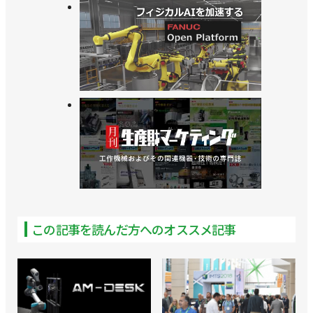
>>編集室だより／2026年５月末
>>【読んで発見「RTJ2026」vol.3】ヒューマノイド
が続々と
>>[直前特集RTJ2026 vol.1] 過去最大規模で６月11
日から
>>【読んで発見「RTJ2026」vol.2】物流向け提案の
最前線
>>【読んで発見「RTJ2026」vol.1】自動化のヒント
を探す場に
この記事を読んだ方へのオススメ記事
>>「ロボットテクノロジージャパン2026」が６月
11日から開幕！
>>[エディターズノートvol.26] 予約はお済みです
か？