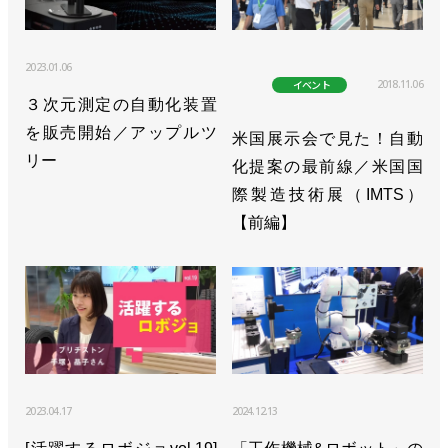
>>編集室だより／2026年４月末
2023.01.06
>>[エディターズノートvol.25]ゲームチェンジャーは
2018.11.06
イベント
３次元測定の自動化装置
生成AI!?
を販売開始／アップルツ
米国展示会で見た！自動
>>編集室だより／2026年３月末
リー
化提案の最前線／米国国
>>[エディターズノートvol.24]教えて、ロボットさん
際製造技術展（IMTS）
【前編】
>>編集室だより／2026年２月末
>>[エディターズノートvol.23]“不気味の谷”は近い
>>編集室だより／2026年１月末
>>[エディターズノートvol.22]エネルギーに満ちあふ
れる年に
2023.04.17
2024.12.13
>>編集室だより／2025年12月末