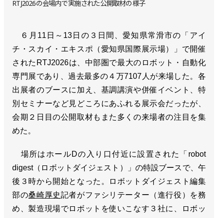
RTJ2026の会場内で実施された公開取材の様子
６月11日～13日の３日間、愛知県常滑市の「アイ
チ・スカイ・エキスポ（愛知県国際展示場）」で開催
されたRTJ2026は、中部圏で最大のロボット・自動化
専門展であり、過去最多の４万7107人が来場した。各
出展者のブースに加え、基調講演や併催イベント、特
別セミナーなど見どころにあふれる展示会だったが、
会期２日目の公開取材もまた多くの来場者の注目を集
めた。
場所はホールDの入り口付近に設置された「robot
digest（ロボットダイジェスト）」の特設ブースで、午
後３時から開始となった。ロボットダイジェスト編集
部の
桑崎厚史
記者がファシリテーター（進行役）を務
め、製造現場でロボットを使いこなす３社に、ロボッ