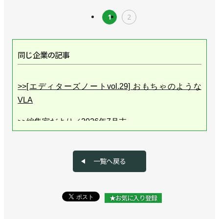
1
2
同じ企業の記事
>>[エディターズノートvol.29] おもちゃのような
VLA
>>編集室だより／2026年7月末
>>[エディターズノートvol.28] ロボットを扱える人
が爆増中！
一覧へ戻る
>>編集室だより／2026年６月末
★お気に入り登録
>>[エディターズノートvol.27] フィジカルAIって？