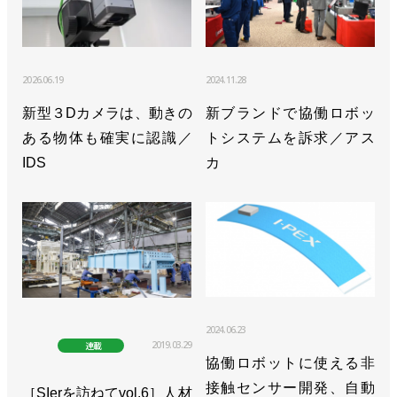
>>[エディターズノートvol.15] まず自分を売る
>>[人事]八角秀が社長に就任／ニュースダイジェス
2026.06.19
2024.11.28
ト社
新型３Dカメラは、動きの
新ブランドで協働ロボッ
>>1985年に開催した「FMS&ロボット展」の映像を
ある物体も確実に認識／
トシステムを訴求／アス
公開／ニュースダイジェスト社
IDS
カ
>>[特別企画 新ロボット展 in 愛知 vol.1]ROBOT
TECHNOLOGY JAPAN、リベンジへ／RTJ事務局長
インタビュー
>>国際物流総合展にロボット専門メディアが出展／
ニュースダイジェスト社
2024.06.23
>>ロボットテクノロジージャパンの開催を見送り／
2019.03.29
連載
協働ロボットに使える非
ニュースダイジェスト社
接触センサー開発、自動
［SIerを訪ねてvol.6］人材