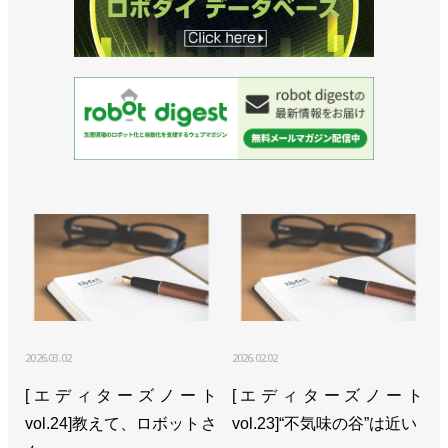
>>編集室だより／2025年11月末
>> [MECT2025フォトリポート]ロボットによる自動
化が定番に
>>[エディターズノートvol.20]活発化するM&A
>>[エディターズノートvol.19]担当者によると
>>[エディターズノートvol.18]未来を作る
>>MECT2025の来場登録を開始、ボーイングの自動
化の最新事例も
>>「ロボットテクノロジージャパン2026」の出展受
け付けを開始
2026.03.02
2026.02.02
[エディターズノート
[エディターズノート
>>[エディターズノートvol.15] まず自分を売る
vol.24]教えて、ロボットさ
vol.23]“不気味の谷”は近い
>>[人事]八角秀が社長に就任／ニュースダイジェス