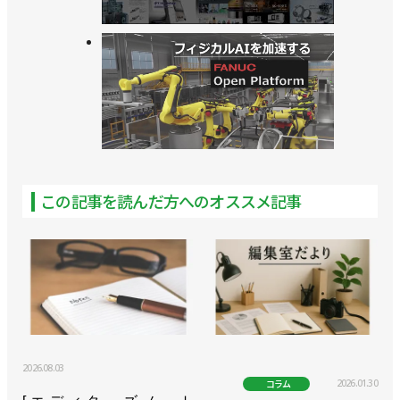
>>【読んで発見「RTJ2026」vol.3】ヒューマノイド
が続々と
>>[直前特集RTJ2026 vol.1] 過去最大規模で６月11
日から
>>【読んで発見「RTJ2026」vol.2】物流向け提案の
最前線
この記事を読んだ方へのオススメ記事
>>【読んで発見「RTJ2026」vol.1】自動化のヒント
を探す場に
>>「ロボットテクノロジージャパン2026」が６月
11日から開幕！
>>[エディターズノートvol.26] 予約はお済みです
か？
2026.08.03
2026.01.30
コラム