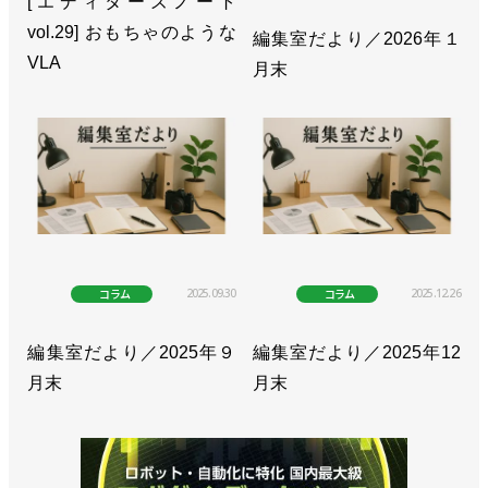
[エディターズノート
>>編集室だより／2026年４月末
vol.29] おもちゃのような
編集室だより／2026年１
>>[エディターズノートvol.25]ゲームチェンジャーは
VLA
月末
生成AI!?
>>編集室だより／2026年３月末
>>[エディターズノートvol.24]教えて、ロボットさん
>>[エディターズノートvol.23]“不気味の谷”は近い
>>編集室だより／2026年１月末
2025.09.30
2025.12.26
コラム
コラム
>>[エディターズノートvol.22]エネルギーに満ちあふ
れる年に
編集室だより／2025年９
編集室だより／2025年12
月末
月末
>>編集室だより／2025年12月末
>>[エディターズノートvol.21]現在・過去・未来