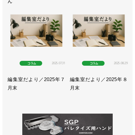
ん
ト社
>>1985年に開催した「FMS&ロボット展」の映像を
公開／ニュースダイジェスト社
>>[特別企画 新ロボット展 in 愛知 vol.1]ROBOT
TECHNOLOGY JAPAN、リベンジへ／RTJ事務局長
インタビュー
2025.07.31
2025.08.29
コラム
コラム
>>国際物流総合展にロボット専門メディアが出展／
編集室だより／2025年７
編集室だより／2025年８
ニュースダイジェスト社
月末
月末
>>ロボットテクノロジージャパンの開催を見送り／
ニュースダイジェスト社
>>ロボットダイジェスト東京支社を移転／ニュース
ダイジェスト社