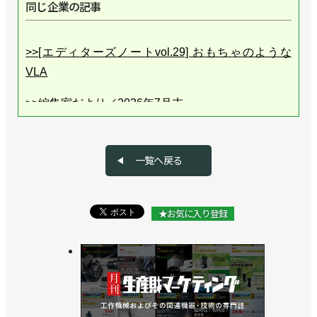
同じ企業の記事
>>[エディターズノートvol.29] おもちゃのような
VLA
>>編集室だより／2026年7月末
>>金属加工業３社への公開取材で、ロボット導入の
コツに迫る
一覧へ戻る
>>[エディターズノートvol.28] ロボットを扱える人
が爆増中！
★お気に入り登録
>>編集室だより／2026年６月末
>>[エディターズノートvol.27] フィジカルAIって？
>>編集室だより／2026年５月末