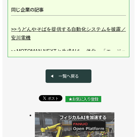
同じ企業の記事
>>うどんやそばを提供する自動化システムを披露／
安川電機
>>MOTOMAN NEXTと生成AIを一体化、「エージェ
ンティック・ロボットシステム」を開発／安川電機
>>欧州のロボット事業を強化／安川電機
一覧へ戻る
>>新工場棟が稼働、AIロボットがロボットを作る／
安川電機
★お気に入り登録
>>衛生環境用ロボットを発売、薬品や小物容器の自
動搬送に／安川電機
>>新長期経営計画を策定、フィジカルAIの市場開拓