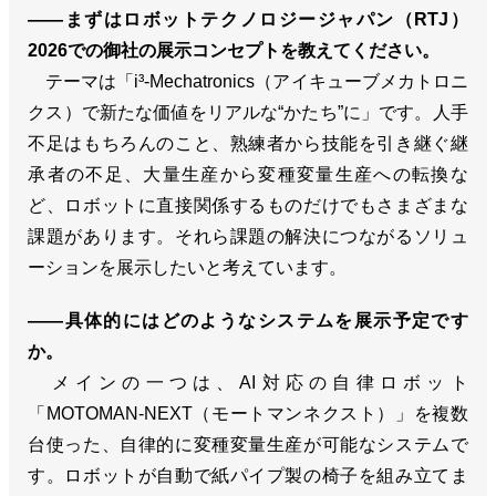
――まずはロボットテクノロジージャパン（RTJ）
2026での御社の展示コンセプトを教えてください。
テーマは「i³-Mechatronics（アイキューブメカトロニ
クス）で新たな価値をリアルな“かたち”に」です。人手
不足はもちろんのこと、熟練者から技能を引き継ぐ継
承者の不足、大量生産から変種変量生産への転換な
ど、ロボットに直接関係するものだけでもさまざまな
課題があります。それら課題の解決につながるソリュ
ーションを展示したいと考えています。
――具体的にはどのようなシステムを展示予定です
か。
メインの一つは、AI対応の自律ロボット
「MOTOMAN-NEXT（モートマンネクスト）」を複数
台使った、自律的に変種変量生産が可能なシステムで
す。ロボットが自動で紙パイプ製の椅子を組み立てま