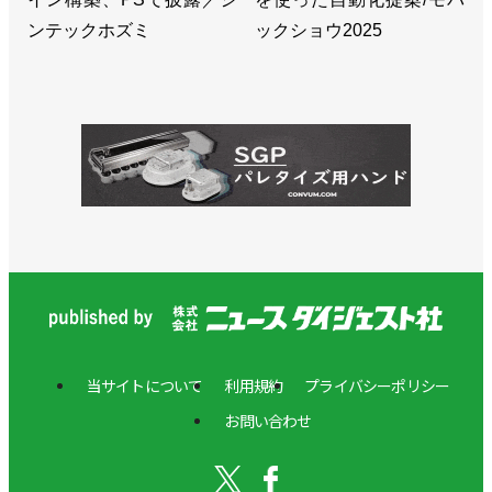
>>[2023国際ロボット展リポートvol.7]次世代ロボッ
ンテックホズミ
ックショウ2025
ト発売、メイン展示は具体性増す／安川電機
>>部品調達が正常化し、上半期は過去最高の業績／
安川電機
>>工場のデジタルデータを製品設計に生かす／安川
電機
>>[人事]岡久学ロボット事業部長がロボット工場長
も兼任／安川電機
>>強みをコンセプトの実践につなげる／安川電機
岡久学ロボット事業部長
当サイトについて
利用規約
プライバシーポリシー
>>相手は常に顧客であり市場／安川電機 小川昌寛
お問い合わせ
社長
>>新中期経営計画「Realize 25」を開始／安川電機