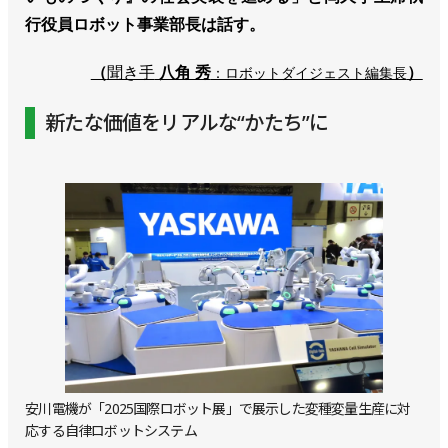
行役員ロボット事業部長は話す。
（
聞き手
八角 秀
）
：ロボットダイジェスト編集長
新たな価値をリアルな“かたち”に
安川電機が「2025国際ロボット展」で展示した変種変量生産に対
応する自律ロボットシステム