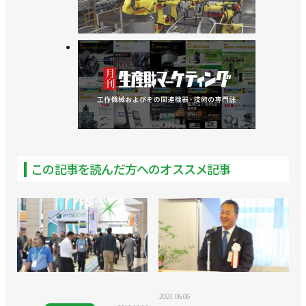
に挑戦／安川電機
>>可搬質量35㎏、リーチ2030mmの協働ロボットを
発売／安川電機
>>双腕ロボットで実験を自動化、ロボット未来創造
センターを開設／東京科学大学
>>拡張性が高い多軸制御仕様のコントローラーを発
売／安川電機
この記事を読んだ方へのオススメ記事
>>小笠原会長が社長を兼任、小川社長はAIロボティ
クス事業統括に／安川電機
>>キュウリ収獲ロボットが現場で稼働開始／安川電
機
>>私自身がワクワクする／安川電機 小川昌寛 社長
2023.06.06