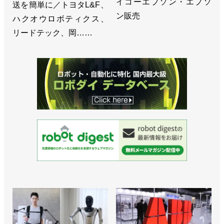
イコーエプソン・エプソ
送を簡単に／トヨタL&F、
ン販売
>>トヨタと共同でロボット溶接の新工法を開発／安
ハクオウロボティクス、
川電機
リードテック、岡……
>>最先端を常にキャッチアップ、セル制御を新たな
段階へ／安川電機 小川昌寛 社長
>>１t可搬のスカラロボット発売、EVバッテリーの
組み付けに／安川電機
>>FSW対応で切削にも使える高剛性ロボットを発売
／安川電機
>>通期見通しは下方修正、次世代ロボットは成長の
エンジンになると確信／安川電機
>>ジェイテクト製PLCと直接接続できるコントロー
ラーを発売／安川電機