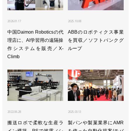
>>アステラス製薬と新たな細胞医療プラットフォー
ムの構築に向けた覚書を締結／安川電機
2026.01.17
2025.10.08
>>売上収益が過去最高、24年後半の動きに備える／
中国Daimon Roboticsの代
ABBのロボティクス事業
安川電機
理店に、AI学習用の遠隔操
を買収／ソフトバンクグ
>>桜の開花とともに82人が入社／安川電機
作システムを販売／X-
ループ
Climb
>>キュウリの葉かき作業ロボット、本格導入へ／安
川電機
>>i³-Mechatronicsを実現するコントローラーソリュ
ーションを展開／安川電機
>>【新春特別インタビュー】ロボット市場は次のス
テージへ 本気で未自動化領域に挑む／安川電機
2022.06.28
2025.03.13
小川昌寛社長
搬送ロボで柔軟な生産ラ
製パンや製菓業界にAMR
イン構築、PSで披露／シ
を使った自動化提案/モバ