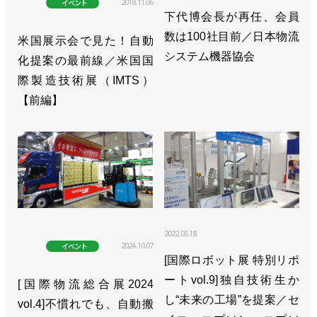
2018.11.06
イベント
>>フィジカルAIの社会実装に向けてソフトバンクと
下代博会長が再任、会員
協業開始／安川電機
数は100社目前／日本物流
米国展示会で見た！自動
>>[特集2025国際ロボット展vol.3]AIがロボ導入や運
システム機器協会
化提案の最前線／米国国
用を容易に／安川電機
際製造技術展（IMTS）
【前編】
>>富士通とNVIDIAが連携、安川とも協業で自律ロ
ボへ適用も
>>省スペース・ロングリーチの小型ロボットを発売
／安川電機
>>米国ウィスコンシン州に新拠点設立／安川電機
2022.03.18
>>高重量化・密集化に対応した自動車製造向けロボ
2024.10.07
イベント
ットを開発／安川電機
[国際ロボット展 特別リポ
ートvol.9]独自技術生か
[国際物流総合展2024
>>25年２月期は受注伸びず減収減益、今期は反転増
し“未来の工場”を提案／セ
vol.4]不慣れでも、自動搬
収へ／安川電機