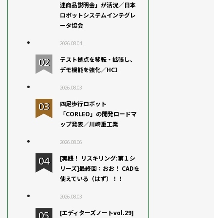
連商品説明会」が活況／日本
ロボットシステムインテグレ
ータ協会
2026.08.04
テスト拠点を移転・拡張し、
デモ機能を強化／HCI
2026.08.03
四足歩行ロボット
「CORLEO」の開発ロードマ
ップ発表／川崎重工業
2026.08.06
[実践！ リスキリング:第１シ
リーズ]最終回：おお！ CADを
使えている（はず）！！
2026.08.03
[エディターズノートvol.29]