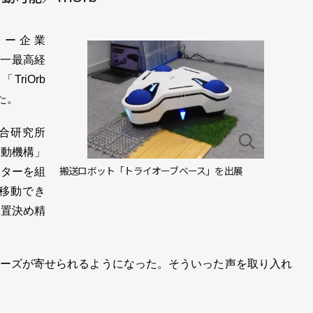
ャー企業
秀一最高経
riOrb
た。
合研究所
移動機構」
搬送ロボット「トライオーブベース」を出展
ーターを組
移動でき
位置決め精
ーズが寄せられるようになった。そういった声を取り入れ