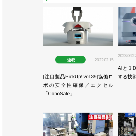
2023.04.2
連載
2022.02.15
AIと３
[注目製品PickUp! vol.39]協働ロ
する技術
ボの安全性確保／エクセル
「CoboSafe」