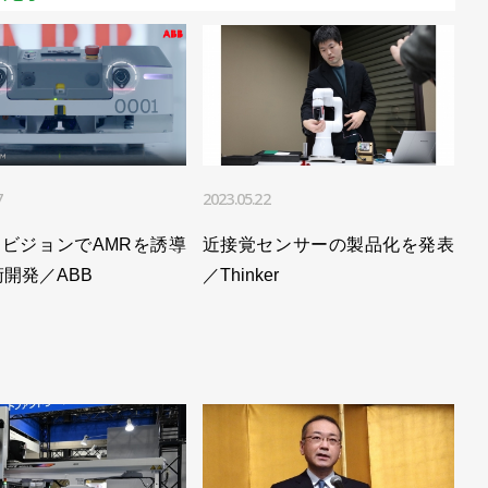
7
2023.05.22
DビジョンでAMRを誘導
近接覚センサーの製品化を発表
開発／ABB
／Thinker