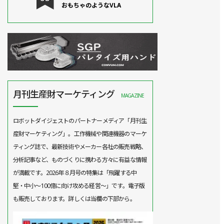
おもちゃのようなVLA
月刊生産財マーケティング
MAGAZINE
ロボットダイジェストのパートナーメディア「月刊生
産財マーケティング」。工作機械や関連機器のマーケ
ティング誌で、最新技術やメーカー各社の販売戦略、
分析記事など、ものづくりに携わる方々に有益な情報
が満載です。2026年８月号の特集は「飛躍する中
堅・中小～100億に向け攻める経営～」です。電子版
も販売しております。詳しくは当欄の下部から。