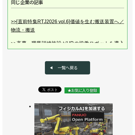
同じ企業の記事
>>[直前特集RTJ2026 vol.6]価値を生む搬送装置へ／
物流・搬送
>>高専・職業訓練施設がURの協働ロボットを導入
／ユニバーサルロボット
>>８kg可搬のロングリーチ仕様を発売／ユニバーサ
一覧へ戻る
ルロボット
>>協働ロボのフェア開催、自動化の次の一手を提案
★お気に入り登録
／ユニバーサルロボット
>>協働ロボットでも速い！ 新製品や新ソフトを国内
初披露／ユニバーサルロボット
>>UR史上最速の新型協働ロボットを発売／ユニバ