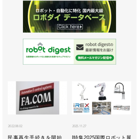
ら／ユニバーサルロボット
>>四国、中部のSIerがURの認定取得／ユニバーサル
ロボット
>>稼働モニタリングなどユーザー向け新サービスを
開始／ユニバーサルロボット
>>パートナー27社とオンライン展開催／ユニバーサ
ルロボット
>>認定トレーニングセンターを拡充／ユニバーサル
ロボット
>>ナベルHDのロボットカバーをUR+製品として認
証／ユニバーサルロボット
2022.08.02
2025.11.27
>>日東工器の電動ドライバーをUR+製品として認証
／ユニバーサルロボット
民事再生手続きを開始、
[特集2025国際ロボット展