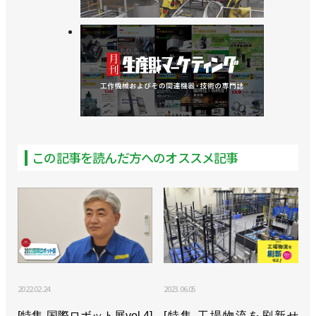
ーサルロボット
>>国内のサービス体制を強化、サービスハブや部品
倉庫を開設／ユニバーサルロボット
>>３社をシステムインテグレーターとして認定／ユ
ニバーサルロボット
>>協働ロボットフェアで周辺機器やソリューション
この記事を読んだ方へのオススメ記事
が一堂に／ユニバーサルロボット
>>エアグリッパーとTIG溶接パッケージをUR＋に認
証／ユニバーサルロボット
>>ユーザーのロボット活用を支援するプログラムを
開始／ユニバーサルロボット
2022.02.24
2023.06.05
>>[2023国際ロボット展リポートvol.13]協働ロボッ
トの普及はまだまだ“初期段階”／ユニバーサルロボ
[特集 国際ロボット展vol.4]
[特集 工場物流を刷新せ