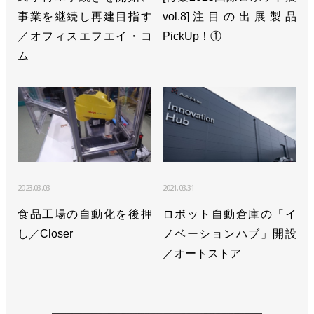
事業を継続し再建目指す
vol.8]注目の出展製品
>>過去最高の売上高を達成／ユニバーサルロボット
／オフィスエフエイ・コ
PickUp！①
ム
>>愛同工業の自動車部品工場に協働ロボ導入／ユニ
バーサルロボット
>>板金工場の溶接工程に協働ロボットが採用／ユニ
バーサルロボット
>>UR10eの可搬質量を25％向上／ユニバーサルロボ
ット
2023.03.03
2021.03.31
>>協働ロボットのオンライン展を開催／ユニバーサ
食品工場の自動化を後押
ロボット自動倉庫の「イ
ルロボット
し／Closer
ノベーションハブ」開設
／オートストア
>>新社長にキム・ポヴルセン氏／ユニバーサルロボ
ット
>>協働ロボットのバーチャル展開催、２月19日まで