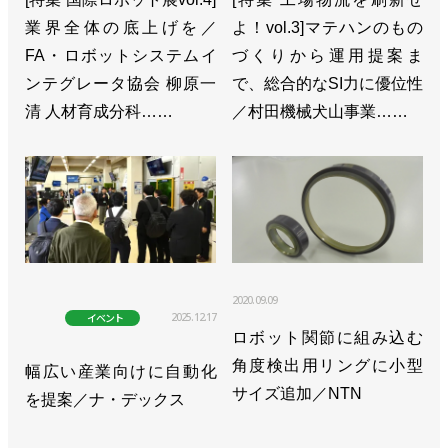
ット ステイシー・モーザーCCO
業界全体の底上げを／
よ！vol.3]マテハンのもの
FA・ロボットシステムイ
づくりから運用提案ま
>>30kg可搬の協働ロボット発売！ 高可搬だがコン
ンテグレータ協会 柳原一
で、総合的なSI力に優位性
パクトで軽量／ユニバーサルロボット
清 人材育成分科……
／村田機械犬山事業……
>>「URアカデミー」の受講者数が全世界で20万人
突破／ユニバーサルロボット
>>日本初のフェア開催、協働ロボの市場広げる手助
けに／ユニバーサルロボット
>>ハイオスの電動ドライバーがUR＋認証取得／ユ
2020.09.09
ニバーサルロボット
2025.12.17
イベント
ロボット関節に組み込む
>>三菱電機と共に協働ロボットの稼働監視ウェビナ
角度検出用リングに小型
幅広い産業向けに自動化
ーを開催／ユニバーサルロボット
サイズ追加／NTN
を提案／ナ・デックス
>>パートナー企業35社とオンライン展、９月12日か