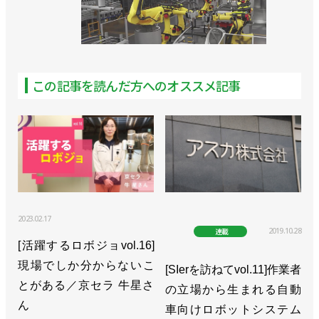
>>協働ロボットフェアで周辺機器やソリューション
が一堂に／ユニバーサルロボット
>>エアグリッパーとTIG溶接パッケージをUR＋に認
この記事を読んだ方へのオススメ記事
証／ユニバーサルロボット
>>ユーザーのロボット活用を支援するプログラムを
開始／ユニバーサルロボット
>>[2023国際ロボット展リポートvol.13]協働ロボッ
トの普及はまだまだ“初期段階”／ユニバーサルロボ
ット ステイシー・モーザーCCO
2023.02.17
2019.10.28
連載
>>30kg可搬の協働ロボット発売！ 高可搬だがコン
[活躍するロボジョvol.16]
パクトで軽量／ユニバーサルロボット
現場でしか分からないこ
[SIerを訪ねてvol.11]作業者
とがある／京セラ 牛星さ
の立場から生まれる自動
>>「URアカデミー」の受講者数が全世界で20万人
ん
車向けロボットシステム
突破／ユニバーサルロボット