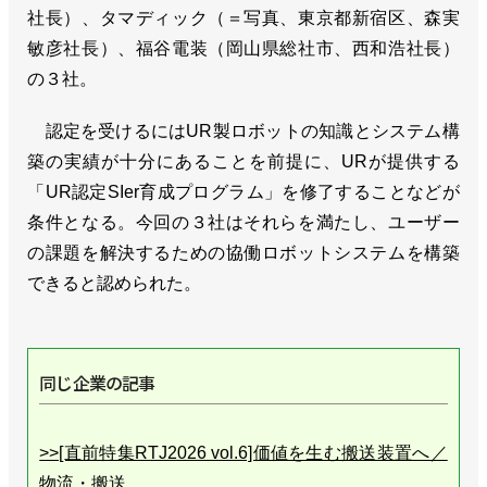
社長）、タマディック（＝写真、東京都新宿区、森実
敏彦社長）、福谷電装（岡山県総社市、西和浩社長）
の３社。
認定を受けるにはUR製ロボットの知識とシステム構
築の実績が十分にあることを前提に、URが提供する
「UR認定SIer育成プログラム」を修了することなどが
条件となる。今回の３社はそれらを満たし、ユーザー
の課題を解決するための協働ロボットシステムを構築
できると認められた。
同じ企業の記事
>>[直前特集RTJ2026 vol.6]価値を生む搬送装置へ／
物流・搬送