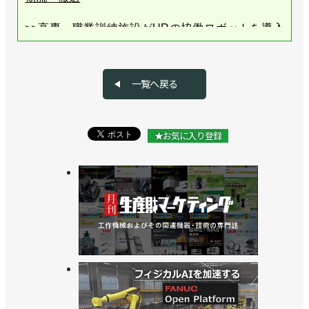
>>高専・職業訓練施設がURの協働ロボットを導入
／ユニバーサルロボット
>>８kg可搬のロングリーチ仕様を発売／ユニバーサ
一覧へ戻る
ルロボット
>>協働ロボのフェア開催、自動化の次の一手を提案
★お気に入り登録
／ユニバーサルロボット
>>協働ロボットでも速い！ 新製品や新ソフトを国内
初披露／ユニバーサルロボット
>>UR史上最速の新型協働ロボットを発売／ユニバ
ーサルロボット
>>国内のサービス体制を強化、サービスハブや部品
倉庫を開設／ユニバーサルロボット