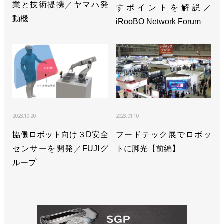
バーサルロボット
業と技術提携／ヤマハ発
すポイントを解説／
動機
iRooBO Network Forum
>>UR10eの可搬質量を25％向上／ユニバーサルロボ
ット
>>協働ロボットのオンライン展を開催／ユニバーサ
ルロボット
>>新社長にキム・ポヴルセン氏／ユニバーサルロボ
ット
2023.10.20
2023.01.10
>>協働ロボットのバーチャル展開催、２月19日まで
協働ロボット向け３D安全
フードテック展でロボッ
／ユニバーサルロボット
センサーを開発／FUJIグ
トに脚光【前編】
ループ
>>世界で累計販売台数５万台を達成／ユニバーサル
ロボット
>>全国５都市に認定トレーニングセンター開設／ユ
ニバーサルロボット