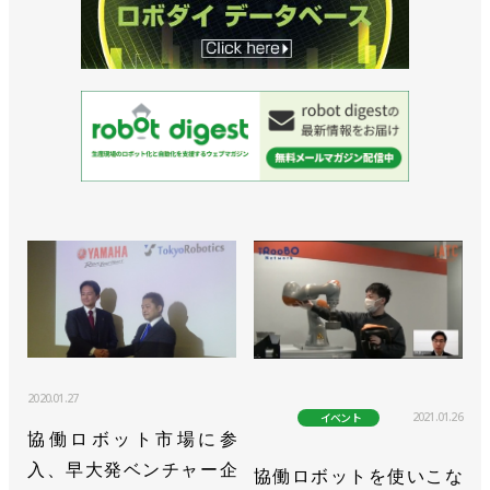
>>パートナー27社とオンライン展開催／ユニバーサ
ルロボット
>>認定トレーニングセンターを拡充／ユニバーサル
ロボット
>>ナベルHDのロボットカバーをUR+製品として認
証／ユニバーサルロボット
>>日東工器の電動ドライバーをUR+製品として認証
／ユニバーサルロボット
>>過去最高の売上高を達成／ユニバーサルロボット
>>愛同工業の自動車部品工場に協働ロボ導入／ユニ
2020.01.27
バーサルロボット
2021.01.26
イベント
協働ロボット市場に参
>>板金工場の溶接工程に協働ロボットが採用／ユニ
入、早大発ベンチャー企
協働ロボットを使いこな