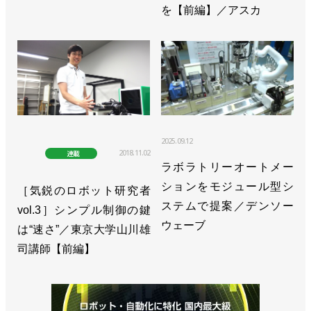
を【前編】／アスカ
>>日本初のフェア開催、協働ロボの市場広げる手助
けに／ユニバーサルロボット
>>ハイオスの電動ドライバーがUR＋認証取得／ユ
ニバーサルロボット
>>三菱電機と共に協働ロボットの稼働監視ウェビナ
2025.09.12
ーを開催／ユニバーサルロボット
2018.11.02
連載
ラボラトリーオートメー
>>パートナー企業35社とオンライン展、９月12日か
ションをモジュール型シ
［気鋭のロボット研究者
ら／ユニバーサルロボット
ステムで提案／デンソー
vol.3］シンプル制御の鍵
>>四国、中部のSIerがURの認定取得／ユニバーサル
ウェーブ
は“速さ”／東京大学山川雄
ロボット
司講師【前編】
>>稼働モニタリングなどユーザー向け新サービスを
開始／ユニバーサルロボット