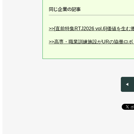
同じ企業の記事
>>[直前特集RTJ2026 vol.6]価値
>>高専・職業訓練施設がURの協働ロ
>>８kg可搬のロングリーチ仕様を発
>>協働ロボのフェア開催、自動化の次
>>協働ロボットでも速い！ 新製品や
>>UR史上最速の新型協働ロボットを
>>国内のサービス体制を強化、サービ
>>３社をシステムインテグレーターと
>>協働ロボットフェアで周辺機器やソ