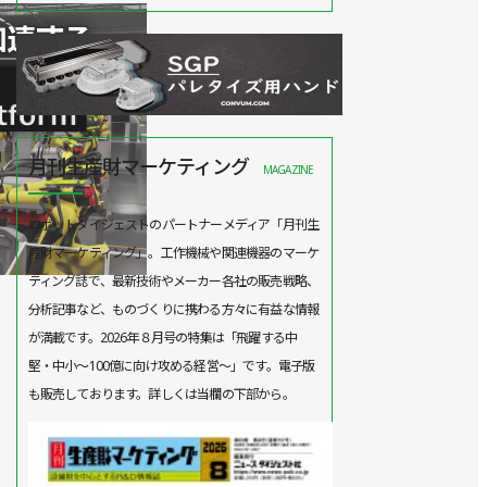
月刊生産財マーケティング
MAGAZINE
ロボットダイジェストのパートナーメディア「月刊生
産財マーケティング」。工作機械や関連機器のマーケ
ティング誌で、最新技術やメーカー各社の販売戦略、
分析記事など、ものづくりに携わる方々に有益な情報
が満載です。2026年８月号の特集は「飛躍する中
堅・中小～100億に向け攻める経営～」です。電子版
も販売しております。詳しくは当欄の下部から。