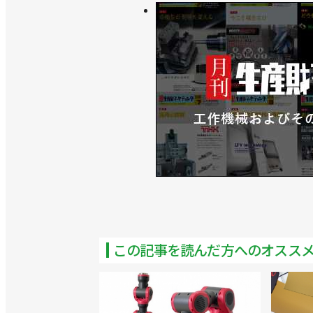
>>エアグリッパーとTIG溶接パッケー
>>ユーザーのロボット活用を支援する
>>[2023国際ロボット展リポートvol
ルロボット ステイシー・モーザーCCO
>>30kg可搬の協働ロボット発売！ 
>>「URアカデミー」の受講者数が全
>>日本初のフェア開催、協働ロボの市
>>ハイオスの電動ドライバーがUR＋
この記事を読んだ方へのオスス
>>三菱電機と共に協働ロボットの稼働
>>パートナー企業35社とオンライン展