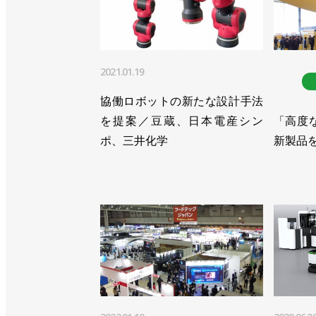
>>四国、中部のSIerがURの認定取得
>>稼働モニタリングなどユーザー向け
2021.01.19
>>パートナー27社とオンライン展開
協働ロボットの新たな設計手法
>>認定トレーニングセンターを拡充／
を提案／豆蔵、日本電産シン
「高度
>>ナベルHDのロボットカバーをUR+
ポ、三井化学
新製品
>>日東工器の電動ドライバーをUR+
>>過去最高の売上高を達成／ユニバー
>>愛同工業の自動車部品工場に協働ロ
>>板金工場の溶接工程に協働ロボット
>>UR10eの可搬質量を25％向上／ユ