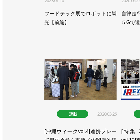
2023.01.10
2020.06.2
>>協働ロボットのオンライン展を開催
フードテック展でロボットに脚
自律走
>>新社長にキム・ポヴルセン氏／ユニ
光【前編】
５Gで遠
>>協働ロボットのバーチャル展開催、
>>世界で累計販売台数５万台を達成／
>>全国５都市に認定トレーニングセン
>>９日からウェブ展開催、パートナー
>>林業の苗木生産に協働ロボが採用／
>>SMCの真空グリッパーをUR＋に認
連載
2020.03.26
>>ウェビナーで、先の読めない時代に
>>ウェブ上で協働ロボのセミナーを開
[沖縄ウィークvol.4]連携プレー
[特集