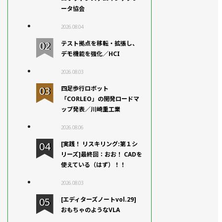
ータ協会
2026.08.04
テスト拠点を移転・拡張し、
デモ機能を強化／HCI
2026.08.03
四足歩行ロボット
「CORLEO」の開発ロードマ
ップ発表／川崎重工業
2026.08.06
[実践！ リスキリング:第１シ
リーズ]最終回：おお！ CADを
使えている（はず）！！
2026.08.03
[エディターズノートvol.29]
おもちゃのようなVLA