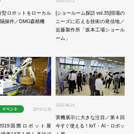
9
2025.03.12
／ユニバーサルロボット
行型ロボットをローカル
[ショールーム探訪 vol.35]現場の
バーサルロボット
隔操作／DMG森精機
ニーズに応える技術の発信地／
２月19日まで／ユニバーサルロボット
近藤製作所「坂本工場ショール
ーム」
ユニバーサルロボット
ター開設／ユニバーサルロボット
企業22社も出展／ユニバーサルロボット
ユニバーサルロボット
証／ユニバーサルロボット
2022.06.24
イベント
2019.12.26
必要な柔軟性をアピール／ユニバーサルロボット
実機展示に大きな注目／第４回
催／ユニバーサルロボット
 2019国際ロボット展
今すぐ使える！IoT・AI・ロボッ