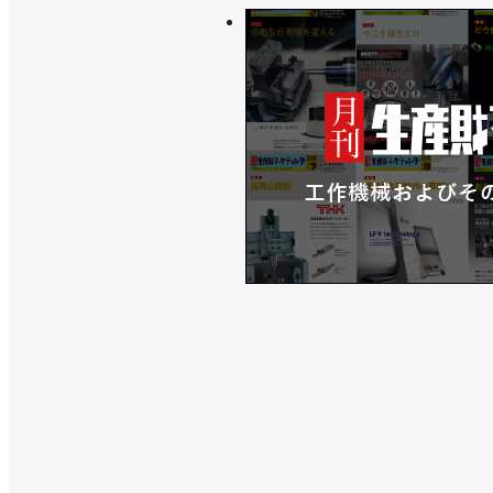
>>協働ロボットフェアで周辺機器やソ
>>エアグリッパーとTIG溶接パッケー
>>ユーザーのロボット活用を支援する
>>[2023国際ロボット展リポートvol
ルロボット ステイシー・モーザーCCO
>>30kg可搬の協働ロボット発売！ 
>>「URアカデミー」の受講者数が全
>>日本初のフェア開催、協働ロボの市
>>ハイオスの電動ドライバーがUR＋
>>三菱電機と共に協働ロボットの稼働
>>パートナー企業35社とオンライン展