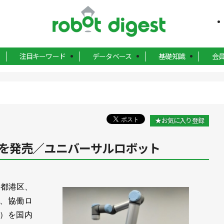
注目キーワード
データベース
基礎知識
会
★お気に入り登録
を発売／ユニバーサルロボット
都港区、
日、協働ロ
真）を国内