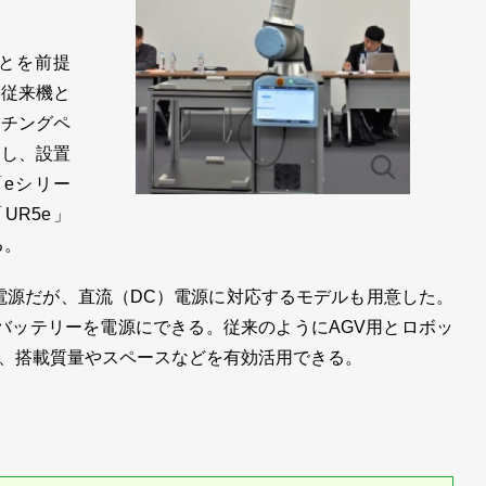
とを前提
を従来機と
ーチングペ
化し、設置
eシリー
UR5e」
る。
源だが、直流（DC）電源に対応するモデルも用意した。
Cバッテリーを電源にできる。従来のようにAGV用とロボッ
、搭載質量やスペースなどを有効活用できる。