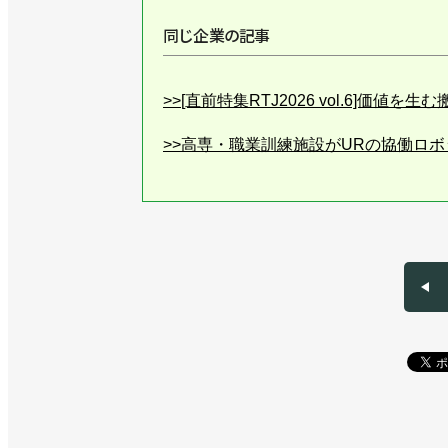
同じ企業の記事
>>[直前特集RTJ2026 vol.6]価値
>>高専・職業訓練施設がURの協働ロ
>>８kg可搬のロングリーチ仕様を発
>>協働ロボのフェア開催、自動化の次
>>協働ロボットでも速い！ 新製品や
>>UR史上最速の新型協働ロボットを
>>国内のサービス体制を強化、サービ
>>３社をシステムインテグレーターと