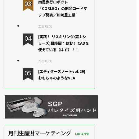
四足歩行ロボット
「CORLEO」の開発ロードマ
ップ発表／川崎重工業
2026.08.06
[実践！ リスキリング:第１シ
リーズ]最終回：おお！ CADを
使えている（はず）！！
2026.08.03
[エディターズノートvol.29]
おもちゃのようなVLA
月刊生産財マーケティング
MAGAZINE