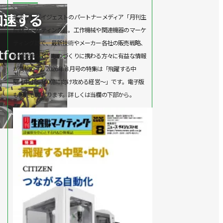
ロボットダイジェストのパートナーメディア「月刊生
産財マーケティング」。工作機械や関連機器のマーケ
ティング誌で、最新技術やメーカー各社の販売戦略、
分析記事など、ものづくりに携わる方々に有益な情報
が満載です。2026年８月号の特集は「飛躍する中
堅・中小～100億に向け攻める経営～」です。電子版
も販売しております。詳しくは当欄の下部から。