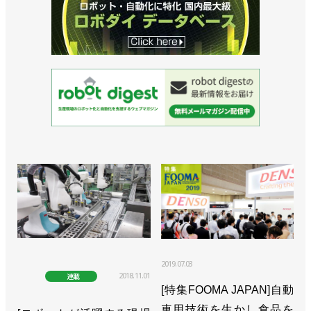
>>新世代の２軸ロボットコントローラーを発売／ヤ
マハ発動機
>>可搬質量を高めサイクルタイムを短縮／ヤマハ発
動機
>>台湾のロボット機器メーカーに出資、低価格で高
品質な部品を調達／ヤマハ発動機
>>ロボティクスの売上高1000億円超へ、新中期経営
計画を発表／ヤマハ発動機
2019.07.03
2018.11.01
連載
[特集FOOMA JAPAN]自動
車用技術を生かし食品を