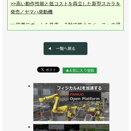
>>高い動作性能と低コストを両立した新型スカラを
発売／ヤマハ発動機
>>協働ロボットを発売、７軸で狭小スペースへの潜
り込みもしやすい／ヤマハ発動機
>>台湾企業と合弁会社設立、単軸・直交ロボットの
一覧へ戻る
生産を移管／ヤマハ発動機
>>ヤマハロボティクス設立、2030年代初めに売り上
★お気に入り登録
げ1000億円目指す／ヤマハ発動機
>>[ショールーム探訪vol.32]搬送の自動化をまとめて
提案／ヤマハ発動機「CONNECTED SQUARE」
>>細胞ピッキングシステムを発売、ロボティクス技
術を新事業に生かす／ヤマハ発動機
>>ロボティクス事業所を増改築、「成長領域に投