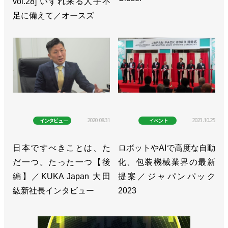
vol.28] いずれ来る人手不
す／ヤマハ発動機
足に備えて／オースズ
>>ロボニティシリーズに単軸ロボットと専用コント
ローラー追加／ヤマハ発動機
>>次世代搬送機器を刷新し、調整作業を簡易化／ヤ
マハ発動機
>>協働ロボット市場に参入、早大発ベンチャー企業
と技術提携／ヤマハ発動機
2020.08.31
2023.10.25
インタビュー
イベント
>>[注目製品PickUp!vol.20]価格そのまま、性能アッ
日本ですべきことは、た
ロボットやAIで高度な自動
プ！ スカラロボの旗艦製品【後編】／ヤマハ発動
だ一つ。たった一つ【後
化、包装機械業界の最新
機「YK400XE」
編】／KUKA Japan 大田
提案／ジャパンパック
>>[注目製品PickUp!vol.20]価格そのまま、性能アッ
紘新社長インタビュー
2023
プ！ スカラロボの旗艦製品【前編】／ヤマハ発動機
「YK400XE」