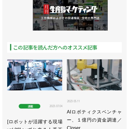
資」／ヤマハ発動機
>>日高祥博社長が辞任、渡部克明会長が社長兼務に
／ヤマハ発動機
>>ロボットコントローラー用の機能安全オプション
この記事を読んだ方へのオススメ記事
ユニットを新発売／ヤマハ発動機
>>リニアコンベアを提案の核に／ヤマハ発動機 江頭
綾子ロボティクス事業部長 インタビュー
>>「Robonityシリーズ」にロッドタイプを追加／ヤ
マハ発動機
2023.05.11
>>中国拠点を拡充し、ロボティクス事業強化／ヤマ
2023.07.04
連載
ハ発動機
AIロボティクスベンチャ
ー、１億円の資金調達／
[ロボットが活躍する現場
>>2021年から協働ロボの提供開始、シェア１割目指
Closer