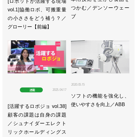
[ロボットが活躍する現場
つかむ／デンソーウェー
vol.1]協働ロボ、可搬重量
ブ
の小ささをどう補う？／
グローリー【前編】
2020.05.15
2025.04.17
連載
ソフトの機能を強化し、
使いやすさを向上／ABB
[活躍するロボジョ vol.38]
顧客の課題は自身の課題
／シュナイダーエレクト
リックホールディングス