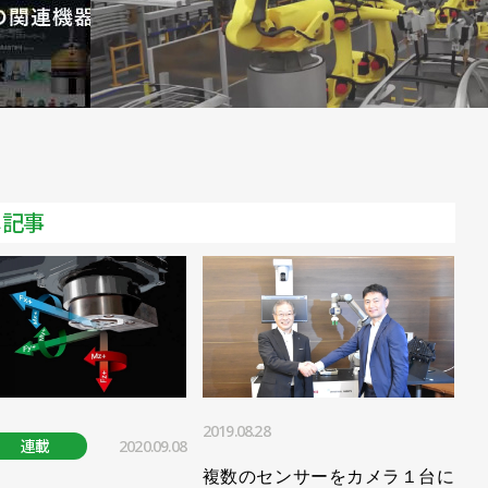
タイプを追加／ヤマハ発動機
業強化／ヤマハ発動機
シェア１割目指す／ヤマハ発動機
を簡易化／ヤマハ発動機
ンチャー企業と技術提携／ヤマハ発動機
メ記事
価格そのまま、性能アップ！ スカラロボの旗艦製品【後編】／ヤ
価格そのまま、性能アップ！ スカラロボの旗艦製品【前編】／ヤマ
ーを発売／ヤマハ発動機
2019.08.28
連載
2020.09.08
縮／ヤマハ発動機
複数のセンサーをカメラ１台に