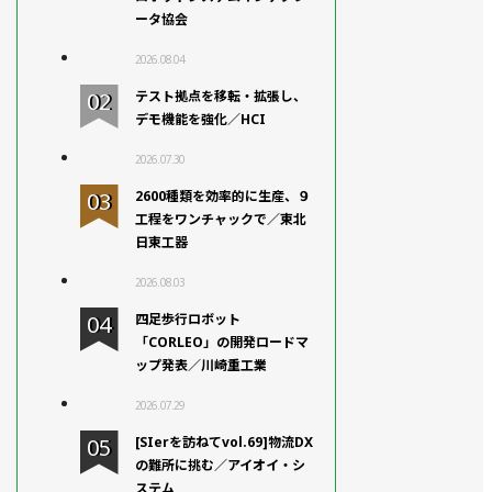
ータ協会
2026.08.04
テスト拠点を移転・拡張し、
デモ機能を強化／HCI
2026.07.30
2600種類を効率的に生産、９
工程をワンチャックで／東北
日東工器
2026.08.03
四足歩行ロボット
「CORLEO」の開発ロードマ
ップ発表／川崎重工業
2026.07.29
[SIerを訪ねてvol.69]物流DX
の難所に挑む／アイオイ・シ
ステム