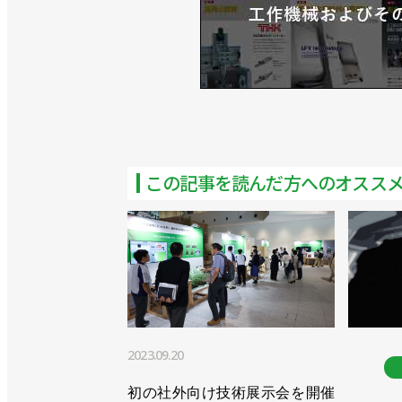
>>「Robonityシリーズ」にロッド
>>中国拠点を拡充し、ロボティクス事
>>2021年から協働ロボの提供開始、
>>次世代搬送機器を刷新し、調整作業
>>協働ロボット市場に参入、早大発ベ
この記事を読んだ方へのオスス
>>[注目製品PickUp!vol.20]
マハ発動機「YK400XE」
>>[注目製品PickUp!vol.20]
ハ発動機「YK400XE」
>>新世代の２軸ロボットコントローラ
2023.09.20
>>可搬質量を高めサイクルタイムを短
初の社外向け技術展示会を開催