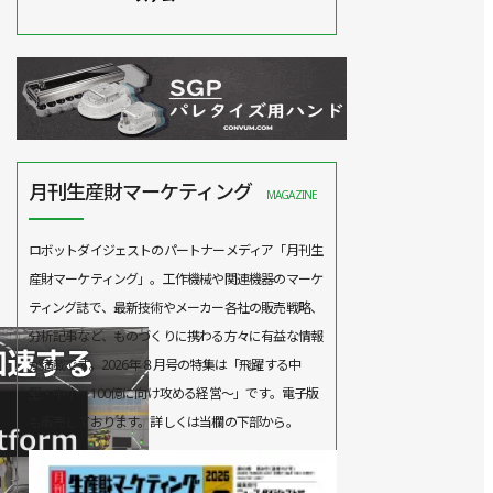
月刊生産財マーケティング
MAGAZINE
ロボットダイジェストのパートナーメディア「月刊生
産財マーケティング」。工作機械や関連機器のマーケ
ティング誌で、最新技術やメーカー各社の販売戦略、
分析記事など、ものづくりに携わる方々に有益な情報
が満載です。2026年８月号の特集は「飛躍する中
堅・中小～100億に向け攻める経営～」です。電子版
も販売しております。詳しくは当欄の下部から。