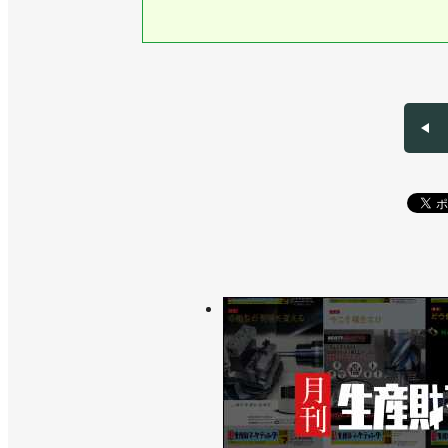
>>台湾企業と合弁会社設立、単軸・直
>>ヤマハロボティクス設立、2030年
>>[ショールーム探訪vol.32]搬送
SQUARE」
>>細胞ピッキングシステムを発売、ロ
>>ロボティクス事業所を増改築、「成
>>日高祥博社長が辞任、渡部克明会長
>>ロボットコントローラー用の機能安
>>工業高校にロボットシステムを３セ
>>リニアコンベアを提案の核に／ヤマ