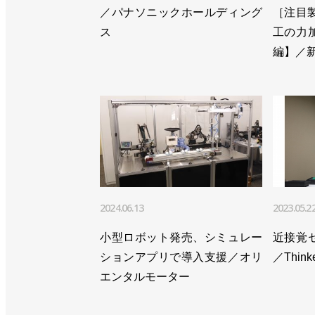
>>台湾のロボット機器メーカーに出資
／パナソニックホールディング
［注目製品
ス
工の力
>>ロボティクスの売上高1000億円超
編】／新
2024.06.13
2023.05.2
小型ロボット発売、シミュレー
近接覚
ションアプリで導入支援／オリ
／Think
エンタルモーター