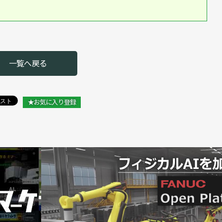
交ロボットの生産を移管／ヤマハ発動機
代初めに売り上げ1000億円目指す／ヤマハ発動機
の自動化をまとめて提案／ヤマハ発動機「CONNECTED
一覧へ戻る
ボティクス技術を新事業に生かす／ヤマハ発動機
★お気に入り登録
長領域に投資」／ヤマハ発動機
が社長兼務に／ヤマハ発動機
全オプションユニットを新発売／ヤマハ発動機
ット寄贈／ヤマハ発動機
ハ発動機 江頭綾子ロボティクス事業部長 インタビュー