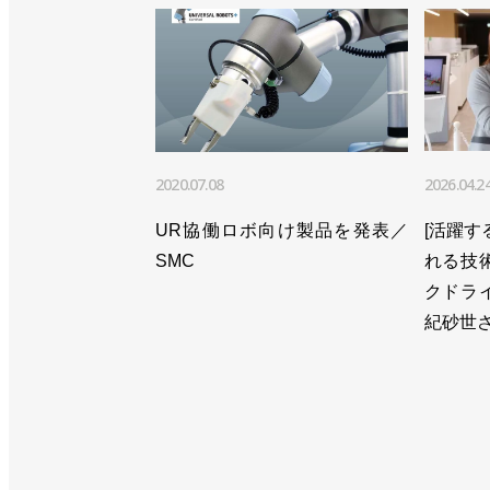
2020.07.08
2026.04.2
UR協働ロボ向け製品を発表／
[活躍する
SMC
れる技
クドラ
紀砂世