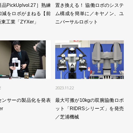
、低価格で高品質な部品を調達／ヤマハ発動機
PickUp!vol.27］熟練
置き換える！ 協働ロボのシステ
加減をロボがまねる【前
ム構成を簡単に／キヤノン、ユ
へ、新中期経営計画を発表／ヤマハ発動機
東工業「ZYXer」
ニバーサルロボット
2
2023.11.22
センサーの製品化を発表
最大可搬が10kgの双腕協働ロボ
er
ット「RIDRSシリーズ」を発売
／芝浦機械