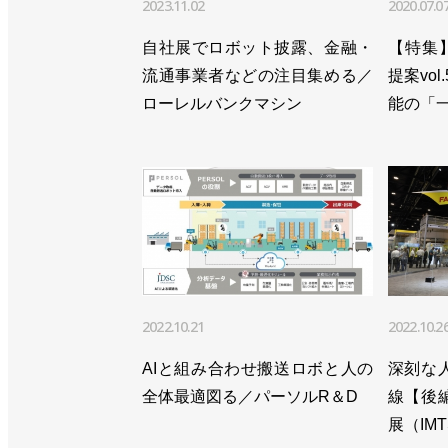
2023.11.02
2020.07.0
>>特売品積み付けを自動化するパッケージ
自社展でロボット披露、金融・
【特集
>>米国に子会社設立／Mujin
流通事業者などの注目集める／
提案vo
ローレルバンクマシン
能の「
>>既存のロボを活用！ ばら積み部品を
>>ケースピッキングの新世代システムを発
>>物流自動化ソリューションのパッケージ
>>「MUJINコントローラ」で技術経営
>>無地ケース対応の混載デパレタイズロ
2022.10.21
2022.10.2
>>倉庫制御システムで大和ハウスグルー
AIと組み合わせ搬送ロボと人の
深刻な
>>内覧会で物流自動化のトータル提案力
全体最適図る／パーソルR＆D
線【後
>>創業者がMBO、75億円の資金調達も／
展（IMT