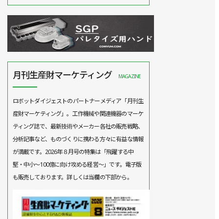
月刊生産財マーケティング
MAGAZINE
ロボットダイジェストのパートナーメディア「月刊生
産財マーケティング」。工作機械や関連機器のマーケ
ティング誌で、最新技術やメーカー各社の販売戦略、
分析記事など、ものづくりに携わる方々に有益な情報
が満載です。2026年８月号の特集は「飛躍する中
堅・中小～100億に向け攻める経営～」です。電子版
も販売しております。詳しくは当欄の下部から。