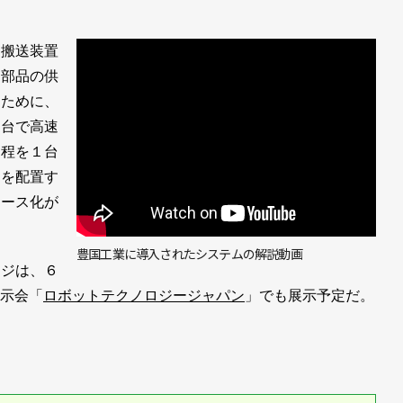
搬送装置
の部品の供
るために、
秒台で高速
工程を１台
トを配置す
ペース化が
豊国工業に導入されたシステムの解説動画
ジは、６
展示会「
ロボットテクノロジージャパン
」でも展示予定だ。