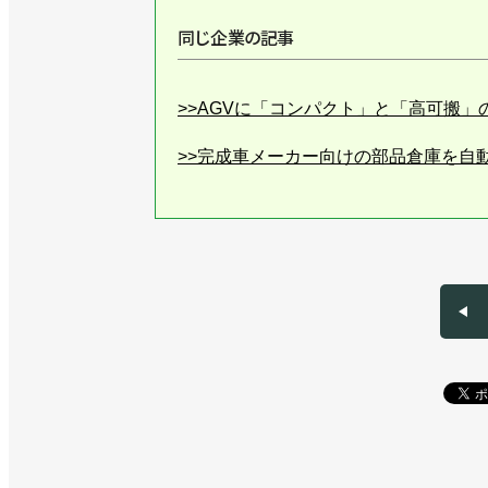
同じ企業の記事
>>AGVに「コンパクト」と「高可搬」の
>>完成車メーカー向けの部品倉庫を自動
>>[iREX2025リポートvol.4]最
>>NTTグループと資本・業務提携し、デ
>>AGVに新モデルを追加／Mujin
>>[SI基礎講座vol.21] 技術者倫理と法
>>グローバル経営組織を新たに発足／Mu
>>[ショールーム探訪vol.38]理解
センター」