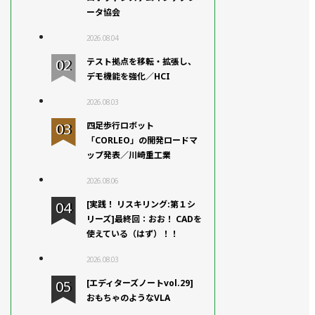
ータ協会
2026.08.04
テスト拠点を移転・拡張し、
デモ機能を強化／HCI
2026.08.03
四足歩行ロボット
「CORLEO」の開発ロードマ
ップ発表／川崎重工業
2026.08.06
[実践！ リスキリング:第１シ
リーズ]最終回：おお！ CADを
使えている（はず）！！
2026.08.03
[エディターズノートvol.29]
おもちゃのようなVLA