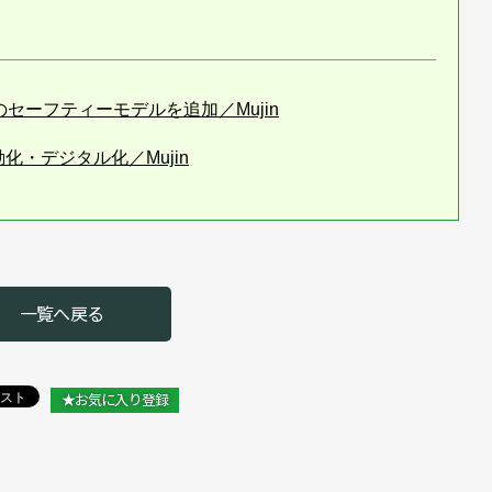
セーフティーモデルを追加／Mujin
化・デジタル化／Mujin
新のデジタルツイン工場をブースに再現
ータ管理を安心安全に／Mujin
一覧へ戻る
知識①
jin
★お気に入り登録
を深めてもらう場所に／Mujin「愛知ロボットイノベーション