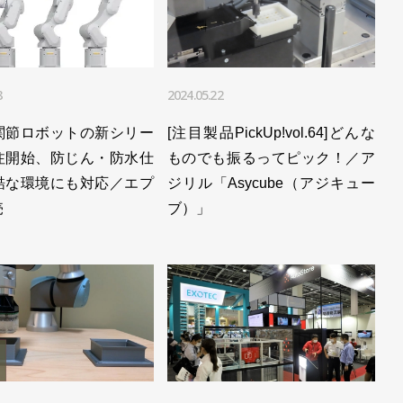
ど加速／Mujin
ロボットを開発／Mujin
賞を受賞／Mujin
8
2024.05.22
用／Mujin
関節ロボットの新シリー
[注目製品PickUp!vol.64]どんな
注開始、防じん・防水仕
ものでも振るってピック！／ア
1台を導入／Mujin
酷な環境にも対応／エプ
ジリル「Asycube（アジキュー
でデモ機も／Mujin
売
ブ）」
ンvol.4]地元の雄とベンチャーは、何を見せる？／デンソ
製造企業に採用／Mujin
とピッキングを自動化／Mujin
箱の処理を自動化／Mujin