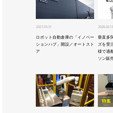
>>123億円を調達し、欧米での事業展開な
>>トラック上のコンテナからの荷下ろし
>>「ロジスティクス大賞」の技術革新特別
2021.03.31
2026.02.1
>>紙製品の出荷に知能デパレタイザーが採
ロボット自動倉庫の「イノベー
垂直多
ションハブ」開設／オートスト
ズを受
>>アイシンの工場にロボット２台とAGV3
ア
様で過
>>名古屋営業所を拡大移転、床面積4.3倍
ソン販
>> [特集 ロボットテクノロジージャパ
ーウェーブ、Mujin
>>ばら積みピッキングシステムが島根の
>>ファンケル物流センターでの荷下ろし
>>物流センターでのコンテナ投入、外装