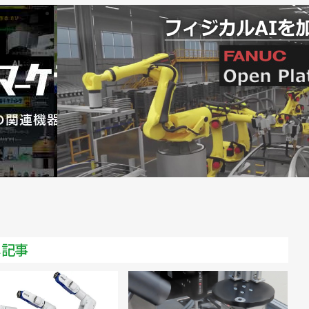
設／Mujin
プン／Mujin
加工ラインに採用／Mujin
動化を実現／Mujin
Mujin
ujin
.9]６つの自動化ソリューションに注目集まる／Mujin 滝野
メ記事
加調達／Mujin
Mujin