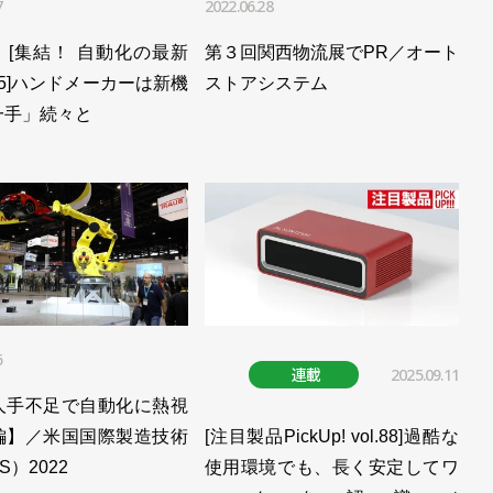
7
2022.06.28
を販売開始／Mujin
】[集結！ 自動化の最新
第３回関西物流展でPR／オート
l.5]ハンドメーカーは新機
ストアシステム
一手」続々と
加工ラインに投入／Mujin
売／Mujin
販売を開始／Mujin
・イノベーション大賞の文科大臣賞／MUJIN
ボット稼働開始／MUJIN
6
プ企業と提携／MUJIN
連載
2025.09.11
人手不足で自動化に熱視
を訴求／MUJIN
編】／米国国際製造技術
[注目製品PickUp! vol.88]過酷な
MUJIN
S）2022
使用環境でも、長く安定してワ