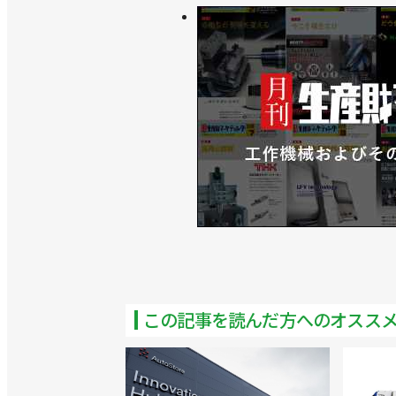
>>オートメーションストラテジー本部を新
>>ショールームを併設した新事業所をオー
>>SUBARUのクランクシャフト粗材の
>>半導体洗浄装置の組み立て工程の物流自
>>子会社設立、自動化の全体最適を提案／
>>オランダに欧州初の現地法人を設立／M
>>[2023国際ロボット展リポートvol
一征CEO ショートインタビュー
この記事を読んだ方へのオスス
>>日本郵政キャピタルなどから27億円追
>>イオンの物流構造改革のパートナーに／