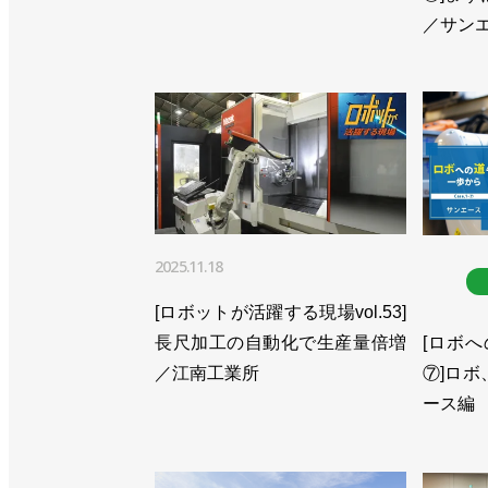
>>［注目製品PickUp!vol.33
／サン
「Successor-G」
>>ビジョン2030を発表、ロボットが
>>ロボットによるPCR検査システムを
>>協働ロボを使ったシステムで検温を
>>[人事] 橋本康彦氏が社長に昇格／川
2025.11.18
>>AIベンチャーの米OSAROと提携／
[ロボットが活躍する現場vol.53]
>>［注目製品PickUp!vol.1
長尺加工の自動化で生産量倍増
[ロボへ
「duAro」
／江南工業所
⑦]ロ
>>［注目製品PickUp!vol.1
ース編
「duAro」