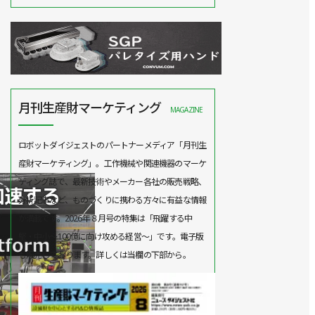
月刊生産財マーケティング
MAGAZINE
ロボットダイジェストのパートナーメディア「月刊生
産財マーケティング」。工作機械や関連機器のマーケ
ティング誌で、最新技術やメーカー各社の販売戦略、
分析記事など、ものづくりに携わる方々に有益な情報
が満載です。2026年８月号の特集は「飛躍する中
堅・中小～100億に向け攻める経営～」です。電子版
も販売しております。詳しくは当欄の下部から。