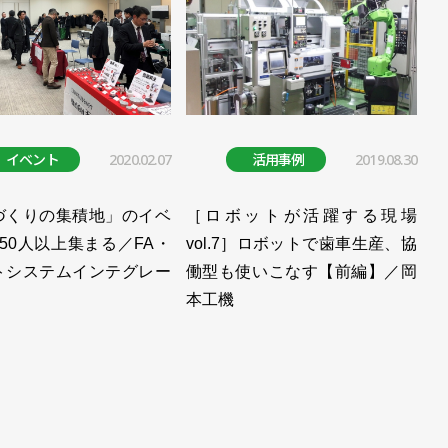
イベント
2020.02.07
活用事例
2019.08.30
づくりの集積地」のイベ
［ロボットが活躍する現場
50人以上集まる／FA・
vol.7］ロボットで歯車生産、協
トシステムインテグレー
働型も使いこなす【前編】／岡
本工機