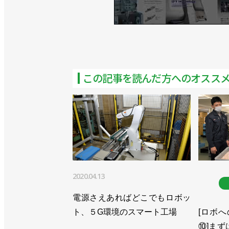
>>物流分野向けにデパレタイズの自動
>>[国際ロボット展 特別リポートvol.
>>愛知県でロボットPCR検査を開始／
この記事を読んだ方へのオスス
>>１時間当たり最大600個、デバンニ
>>ロボット検査システムで無料PCR
>>ビジョン2030、新たなロボ事業を6
>>周辺機器の認証で接続をスムーズに
>>防じん、防水性能を備えた小型汎用
2020.04.13
>>［注目製品PickUp!vol.33
電源さえあればどこでもロボッ
「Successor-G」
ト、５G環境のスマート工場
[ロボへ
⑩]ま