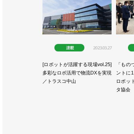
連載
2023.03.27
[ロボットが活躍する現場vol.25]
「もの
多彩なロボ活用で物流DXを実現
ントに1
／トラスコ中山
ロボッ
タ協会