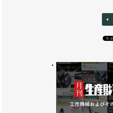
業
>>25kg可搬のコンパクトな汎用ロボ
>>アストーの教育用ロボット販売に向
>>産業用ロボットのプログラミング支
>>物流業界向け内覧会でデバンニング
>>[2023国際ロボット展リポートvo
崎重工業、ダイヘン、エプソン
>>変化に対応できる組織に／川崎重工
>>[活躍するロボジョvol.23]品質
>>物流業界向けの内覧会でデバンニン
>>大型汎用ロボット「MXPシリーズ