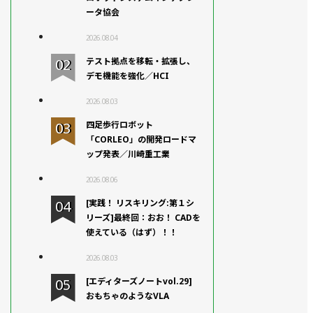
ータ協会
2026.08.04
テスト拠点を移転・拡張し、
デモ機能を強化／HCI
2026.08.03
四足歩行ロボット
「CORLEO」の開発ロードマ
ップ発表／川崎重工業
2026.08.06
[実践！ リスキリング:第１シ
リーズ]最終回：おお！ CADを
使えている（はず）！！
2026.08.03
[エディターズノートvol.29]
おもちゃのようなVLA