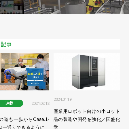
化ソリューションを発売／川崎重工業
8]物流業務向けに注力／川崎重工業
川崎重工業
メ記事
ングロボット「Vambo」発売／川崎重工業
検査サービスを開始／川崎重工業
000億円に／川崎重工業
／川崎重工業
ロボットを発売／川崎重工業
2024.01.19
連載
2021.02.18
］重労働の研削作業を遠隔操縦ロボットで【後編】／川崎重工業
産業用ロボット向けの小ロット
の道も一歩からCase.1-
品の製造や開発を強化／国盛化
ずは一通りできるように！
学