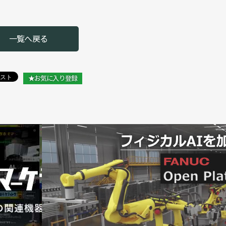
ット発売／川崎重工業
一覧へ戻る
け検討を開始／川崎重工業
援ソフトを発売／川崎重工業
★お気に入り登録
ロボットの高速化をアピール／川崎重工業
l. 14]各社各様でロボットメーカーの個性光る【前編】／川
業 坂東賢二ロボットディビジョン長
評価で性能向上に貢献する／川崎重工業 近藤千恵さん
グロボをPR／川崎重工業
」を発売、動作性能など向上／川崎重工業