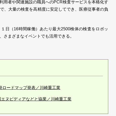
用者や関連施設の職員へのPCR検査サービスを本格化す
で、大量の検査を高精度に安定してでき、医療従事者の負
日（16時間稼働）あたり最大2500検体の検査をロボッ
、さまざまなイベントでも活用できる。
開発ロードマップ発表／川崎重工業
米国エヌビディアなどと協業／川崎重工業
」を発売、最大可搬質量110kgでコンパクト ／川崎重工