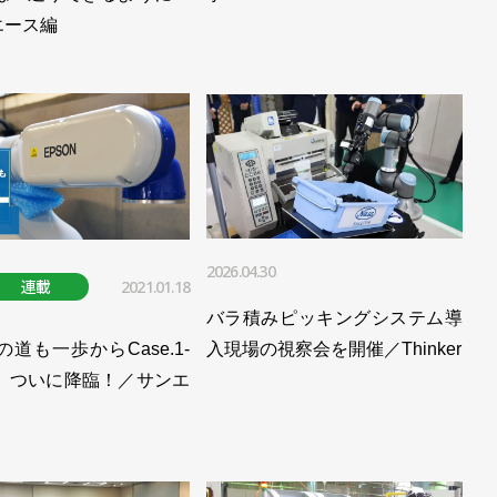
］重労働の研削作業を遠隔操縦ロボットで【前編】／川崎重工業
エース編
発展支える／川崎重工業
公開／川崎重工業
自動化／川崎重工業
崎重工業
2026.04.30
川崎重工業
連載
2021.01.18
バラ積みピッキングシステム導
5］シンプルなシステムで導入しやすく【後編】／川崎重工業
の道も一歩からCase.1-
入現場の視察会を開催／Thinker
ボ、ついに降臨！／サンエ
5］シンプルなシステムで導入しやすく【前編】／川崎重工業