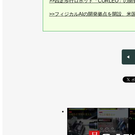
>>四足歩行ロボット「CORLEO」の
>>フィジカルAIの開発拠点を開設、
>>高速パレタイズロボット「CP110L
業
>>25kg可搬のコンパクトな汎用ロボ
>>アストーの教育用ロボット販売に向
>>産業用ロボットのプログラミング支
>>物流業界向け内覧会でデバンニング
>>[2023国際ロボット展リポートvo
崎重工業、ダイヘン、エプソン
>>変化に対応できる組織に／川崎重工