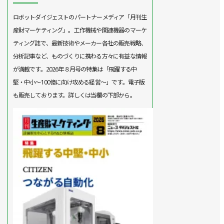
ロボットダイジェストのパートナーメディア「月刊生
産財マーケティング」。工作機械や関連機器のマーケ
ティング誌で、最新技術やメーカー各社の販売戦略、
分析記事など、ものづくりに携わる方々に有益な情報
が満載です。2026年８月号の特集は「飛躍する中
堅・中小～100億に向け攻める経営～」です。電子版
も販売しております。詳しくは当欄の下部から。