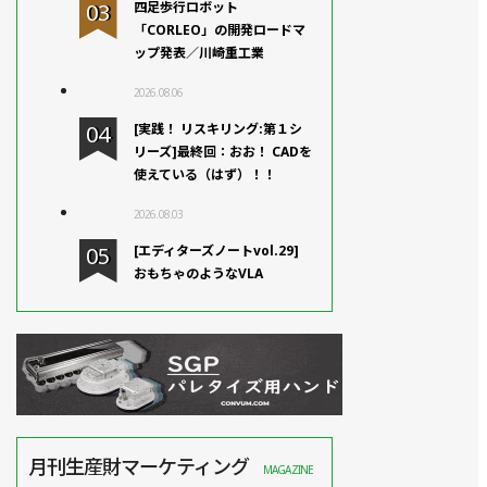
四足歩行ロボット
「CORLEO」の開発ロードマ
ップ発表／川崎重工業
2026.08.06
[実践！ リスキリング:第１シ
リーズ]最終回：おお！ CADを
使えている（はず）！！
2026.08.03
[エディターズノートvol.29]
おもちゃのようなVLA
月刊生産財マーケティング
MAGAZINE