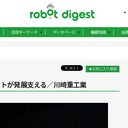
注目キーワード
データベース
基礎知識
会
★お気に入り登録
ットが発展支える／川崎重工業