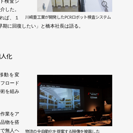
ト検査シ
紹介した。
川崎重工業が開発したPCRロボット検査システム
すれば、１
を早期に回復したい」と橋本社長は語る。
無人化
移動を変
オフロード
技術を組み
作業をア
る品物を搭
まで無人ヘ
物流の全自動化を提案する映像を披露した