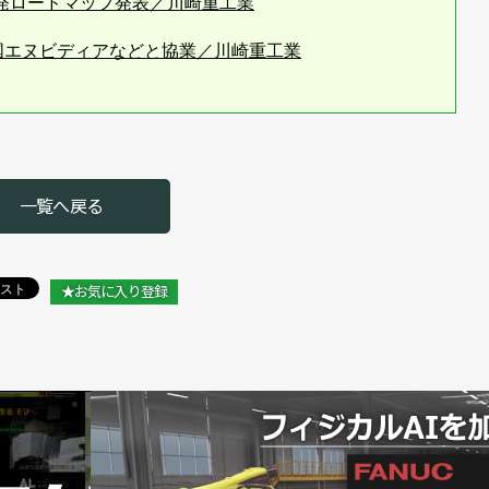
開発ロードマップ発表／川崎重工業
米国エヌビディアなどと協業／川崎重工業
」を発売、最大可搬質量110kgでコンパクト ／川崎重工
ット発売／川崎重工業
一覧へ戻る
け検討を開始／川崎重工業
援ソフトを発売／川崎重工業
★お気に入り登録
ロボットの高速化をアピール／川崎重工業
l. 14]各社各様でロボットメーカーの個性光る【前編】／川
業 坂東賢二ロボットディビジョン長