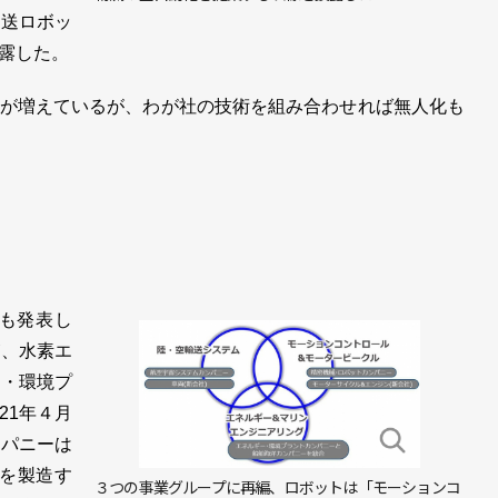
搬送ロボッ
露した。
が増えているが、わが社の技術を組み合わせれば無人化も
編も発表し
が、水素エ
ー・環境プ
21年４月
ンパニーは
どを製造す
３つの事業グループに再編、ロボットは「モーションコ