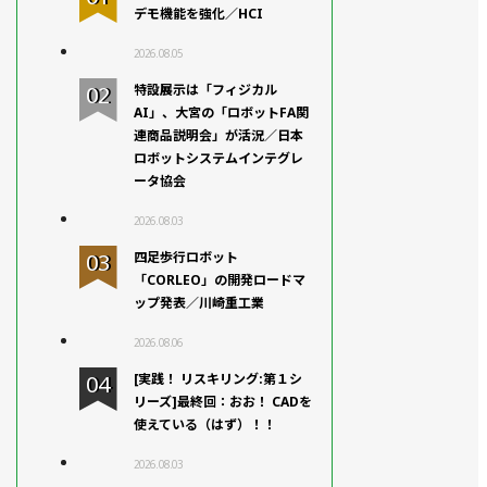
デモ機能を強化／HCI
2026.08.05
特設展示は「フィジカル
AI」、大宮の「ロボットFA関
連商品説明会」が活況／日本
ロボットシステムインテグレ
ータ協会
2026.08.03
四足歩行ロボット
「CORLEO」の開発ロードマ
ップ発表／川崎重工業
2026.08.06
[実践！ リスキリング:第１シ
リーズ]最終回：おお！ CADを
使えている（はず）！！
2026.08.03