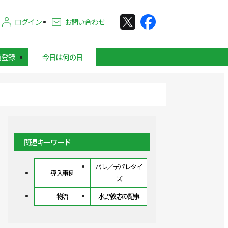
ログイン
お問い合わせ
員登録
今日は何の日
関連キーワード
パレ／デパレタイ
導入事例
ズ
物流
水野敦志の記事