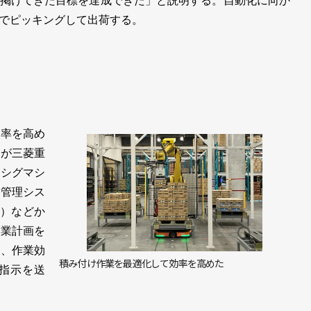
掲げてきた目標を達成できた」と説明する。自動化に向か
でピッキングして出荷する。
率を高め
のが三菱重
（シグマシ
用管理シス
S）などか
作業計画を
き、作業効
積み付け作業を最適化して効率を高めた
に指示を送