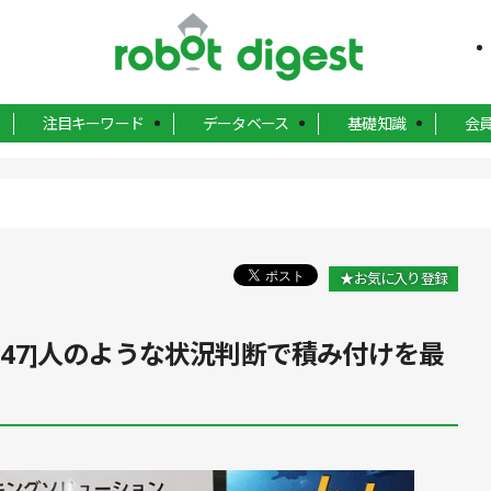
注目キーワード
データベース
基礎知識
会
★お気に入り登録
l.47]人のような状況判断で積み付けを最