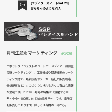
[エディターズノートvol.29]
おもちゃのようなVLA
月刊生産財マーケティング
MAGAZINE
ロボットダイジェストのパートナーメディア「月刊生
産財マーケティング」。工作機械や関連機器のマーケ
ティング誌で、最新技術やメーカー各社の販売戦略、
分析記事など、ものづくりに携わる方々に有益な情報
が満載です。2026年８月号の特集は「飛躍する中
堅・中小～100億に向け攻める経営～」です。電子版
も販売しております。詳しくは当欄の下部から。