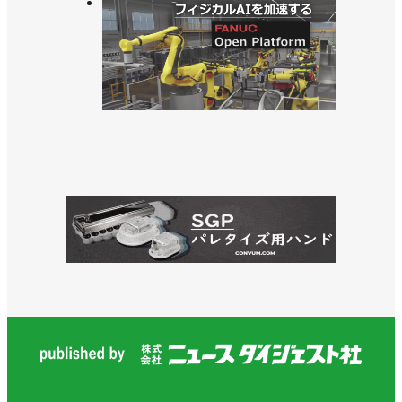
>>物流業界向け内覧会でデバンニングロボットの高
速化をアピール／川崎重工業
>>[2023国際ロボット展リポートvol. 14]各社各様で
ロボットメーカーの個性光る【前編】／川崎重工
業、ダイヘン、エプソン
>>変化に対応できる組織に／川崎重工業 坂東賢二
ロボットディビジョン長
>>[活躍するロボジョvol.23]品質評価で性能向上に貢
献する／川崎重工業 近藤千恵さん
>>物流業界向けの内覧会でデバンニングロボをPR
／川崎重工業
>>大型汎用ロボット「MXPシリーズ」を発売、動作
性能など向上／川崎重工業