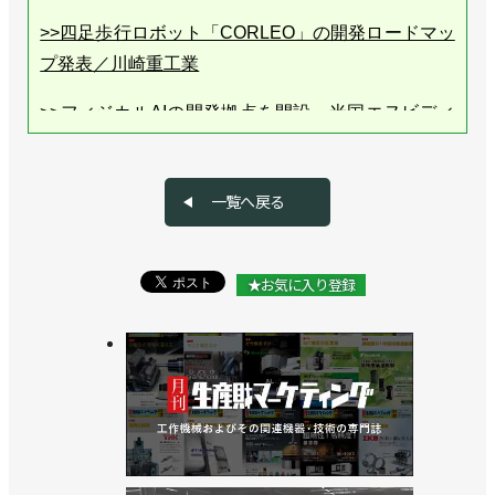
>>四足歩行ロボット「CORLEO」の開発ロードマッ
プ発表／川崎重工業
>>フィジカルAIの開発拠点を開設、米国エヌビディ
アなどと協業／川崎重工業
>>高速パレタイズロボット「CP110L」を発売、最
一覧へ戻る
大可搬質量110kgでコンパクト ／川崎重工業
>>25kg可搬のコンパクトな汎用ロボット発売／川崎
★お気に入り登録
重工業
>>アストーの教育用ロボット販売に向け検討を開始
／川崎重工業
>>産業用ロボットのプログラミング支援ソフトを発
売／川崎重工業