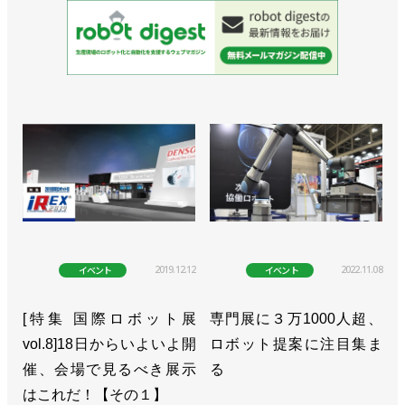
売／川崎重工業
>>［注目製品PickUp!vol.33］重労働の研削作業を遠
隔操縦ロボットで【後編】／川崎重工業
「Successor-G」
>>［注目製品PickUp!vol.33］重労働の研削作業を遠
隔操縦ロボットで【前編】／川崎重工業
「Successor-G」
>>ビジョン2030を発表、ロボットが発展支える／川
崎重工業
2019.12.12
2022.11.08
イベント
イベント
>>ロボットによるPCR検査システムを公開／川崎重
[特集 国際ロボット展
専門展に３万1000人超、
工業
vol.8]18日からいよいよ開
ロボット提案に注目集ま
催、会場で見るべき展示
る
>>協働ロボを使ったシステムで検温を自動化／川崎
はこれだ！【その１】
重工業