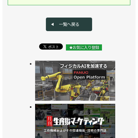
アなどと協業／川崎重工業
>>高速パレタイズロボット「CP110L」を発売、最
一覧へ戻る
大可搬質量110kgでコンパクト ／川崎重工業
>>25kg可搬のコンパクトな汎用ロボット発売／川崎
★お気に入り登録
重工業
>>アストーの教育用ロボット販売に向け検討を開始
／川崎重工業
>>産業用ロボットのプログラミング支援ソフトを発
売／川崎重工業
>>物流業界向け内覧会でデバンニングロボットの高
速化をアピール／川崎重工業
>>[2023国際ロボット展リポートvol. 14]各社各様で