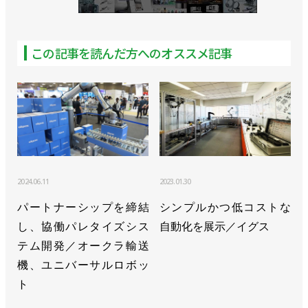
ロボットメーカーの個性光る【前編】／川崎重工
業、ダイヘン、エプソン
この記事を読んだ方へのオススメ記事
>>変化に対応できる組織に／川崎重工業 坂東賢二
ロボットディビジョン長
>>[活躍するロボジョvol.23]品質評価で性能向上に貢
献する／川崎重工業 近藤千恵さん
>>物流業界向けの内覧会でデバンニングロボをPR
／川崎重工業
2024.06.11
2023.01.30
>>大型汎用ロボット「MXPシリーズ」を発売、動作
パートナーシップを締結
シンプルかつ低コストな
性能など向上／川崎重工業
し、協働パレタイズシス
自動化を展示／イグス
テム開発／オークラ輸送
>>物流分野向けにデパレタイズの自動化ソリューシ
機、ユニバーサルロボッ
ョンを発売／川崎重工業
ト
>>[国際ロボット展 特別リポートvol.8]物流業務向け