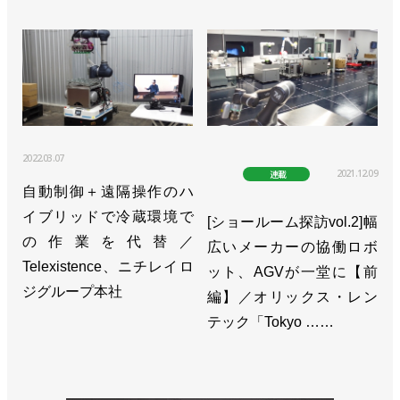
>>[人事] 橋本康彦氏が社長に昇格／川崎重工業
>>AIベンチャーの米OSAROと提携／川崎重工業
>>［注目製品PickUp!vol.15］シンプルなシステムで
導入しやすく【前編】／川崎重工業「duAro」
2022.03.07
2021.12.09
連載
自動制御＋遠隔操作のハ
イブリッドで冷蔵環境で
[ショールーム探訪vol.2]幅
の作業を代替／
広いメーカーの協働ロボ
Telexistence、ニチレイロ
ット、AGVが一堂に【前
ジグループ本社
編】／オリックス・レン
テック「Tokyo ……