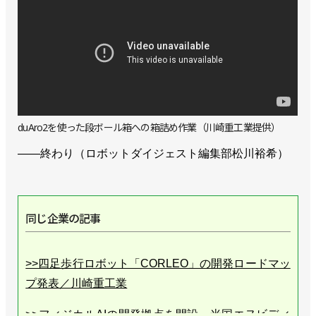
duAro2を使った段ボール箱への箱詰め作業（川崎重工業提供）
――終わり（ロボットダイジェスト編集部松川裕希）
同じ企業の記事
>>四足歩行ロボット「CORLEO」の開発ロードマッ
プ発表／川崎重工業
>>フィジカルAIの開発拠点を開設、米国エヌビディ