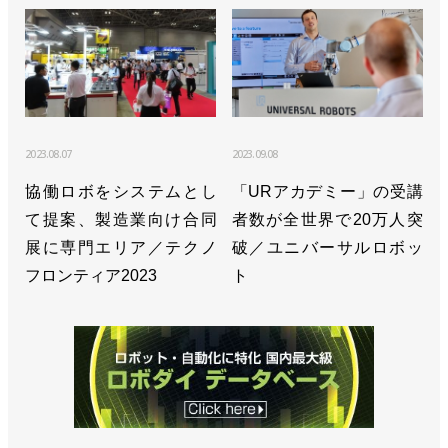
に注力／川崎重工業
>>愛知県でロボットPCR検査を開始／川崎重工業
>>１時間当たり最大600個、デバンニングロボット
「Vambo」発売／川崎重工業
2023.08.07
2023.09.08
>>ロボット検査システムで無料PCR検査サービスを
協働ロボをシステムとし
「URアカデミー」の受講
開始／川崎重工業
て提案、製造業向け合同
者数が全世界で20万人突
展に専門エリア／テクノ
破／ユニバーサルロボッ
>>ビジョン2030、新たなロボ事業を6000億円に／
フロンティア2023
ト
川崎重工業
>>周辺機器の認証で接続をスムーズに／川崎重工業
>>関西国際空港に自動PCR検査ロボットシステムを
設置／川崎重工業
>>防じん、防水性能を備えた小型汎用ロボットを発