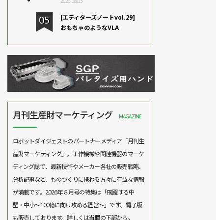
2026.08.03
[エディターズノートvol.29]
おもちゃのようなVLA
月刊生産財マーケティング
MAGAZINE
ロボットダイジェストのパートナーメディア「月刊生
産財マーケティング」。工作機械や関連機器のマーケ
ティング誌で、最新技術やメーカー各社の販売戦略、
分析記事など、ものづくりに携わる方々に有益な情報
が満載です。2026年８月号の特集は「飛躍する中
堅・中小～100億に向け攻める経営～」です。電子版
も販売しております。詳しくは当欄の下部から。