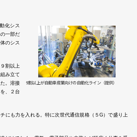
自動化シス
ンの一部だ
全体のシス
９割以上
の組み立て
9割以上が自動車産業向けの自動化ライン（提供）
けた。溶接
業を、２台
チにも力を入れる。特に次世代通信規格（５G）で盛り上