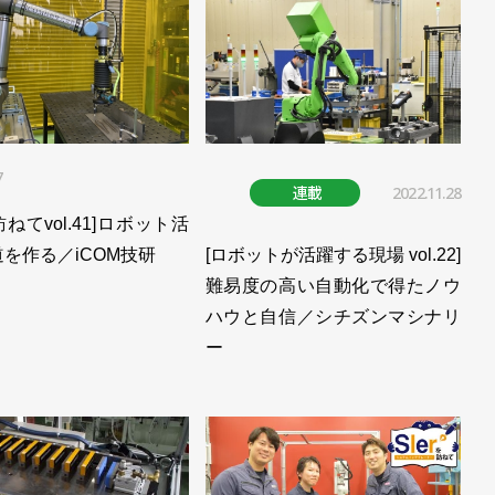
7
連載
2022.11.28
を訪ねてvol.41]ロボット活
を作る／iCOM技研
[ロボットが活躍する現場 vol.22]
難易度の高い自動化で得たノウ
ハウと自信／シチズンマシナリ
ー