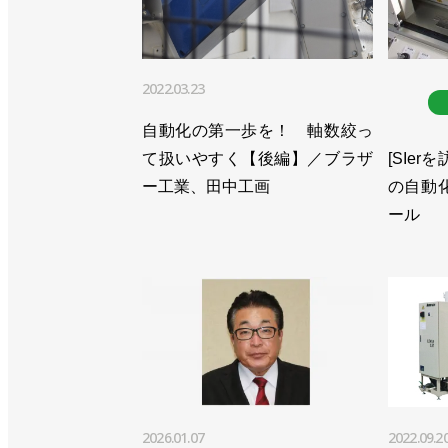
2022.03.23
自動化の第一歩を！ 軸数絞っ
て扱いやすく【後編】／ブラザ
[SIer
ー工業、田中工画
の自動
ール
2026.01.07
2022.09.2