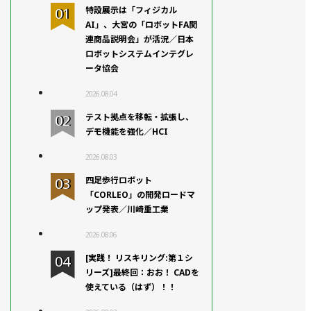
特設展示は「フィジカル
AI」、大宮の「ロボットFA関
連商品説明会」が活況／日本
ロボットシステムインテグレ
ータ協会
2026.08.04
テスト拠点を移転・拡張し、
デモ機能を強化／HCI
2026.08.03
四足歩行ロボット
「CORLEO」の開発ロードマ
ップ発表／川崎重工業
2026.08.06
[実践！ リスキリング:第１シ
リーズ]最終回：おお！ CADを
使えている（はず）！！