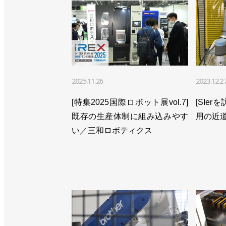
2025.11.26
2023.12.2
[特集2025国際ロボット展vol.7]
[SIer
既存の生産体制に組み込みやす
用の近道
い／三和ロボティクス