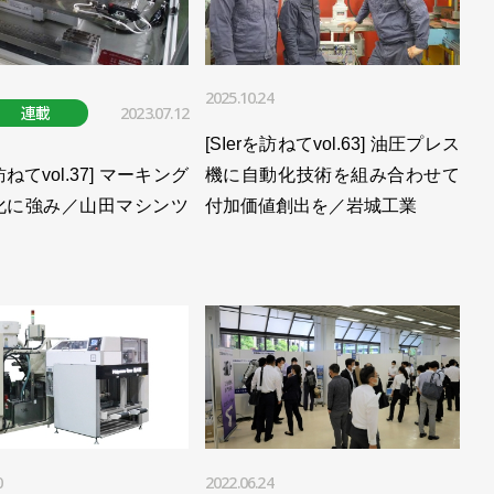
2025.10.24
連載
2023.07.12
[SIerを訪ねてvol.63] 油圧プレス
を訪ねてvol.37] マーキング
機に自動化技術を組み合わせて
化に強み／山田マシンツ
付加価値創出を／岩城工業
0
2022.06.24