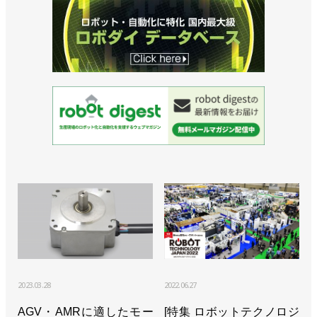
設置／川崎重工業
>>防じん、防水性能を備えた小型汎用ロボットを発
売／川崎重工業
>>［注目製品PickUp!vol.33］重労働の研削作業を遠
隔操縦ロボットで【前編】／川崎重工業
「Successor-G」
>>ビジョン2030を発表、ロボットが発展支える／川
崎重工業
>>ロボットによるPCR検査システムを公開／川崎重
工業
>>協働ロボを使ったシステムで検温を自動化／川崎
重工業
2023.03.28
2022.06.27
>>[人事] 橋本康彦氏が社長に昇格／川崎重工業
AGV・AMRに適したモー
[特集 ロボットテクノロジ