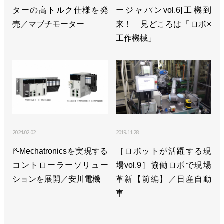
ターの高トルク仕様を発
ージャパンvol.6]工機到
>>AIベンチャーの米OSAROと提携／川崎重工業
売／マブチモーター
来！ 見どころは「ロボ×
>>［注目製品PickUp!vol.15］シンプルなシステムで
工作機械」
導入しやすく【後編】／川崎重工業「duAro」
>>［注目製品PickUp!vol.15］シンプルなシステムで
導入しやすく【前編】／川崎重工業「duAro」
2024.02.02
2019.11.28
i³-Mechatronicsを実現する
［ロボットが活躍する現
コントローラーソリュー
場vol.9］協働ロボで現場
ションを展開／安川電機
革新【前編】／日産自動
車