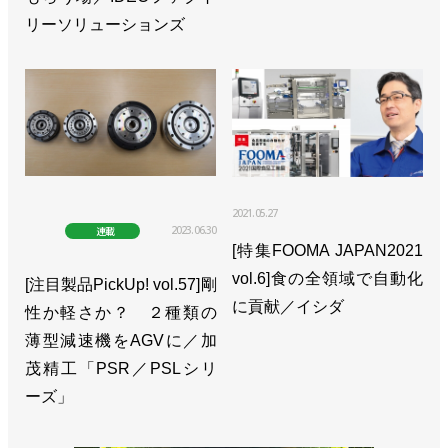
ョンを発売／川崎重工業
リーソリューションズ
>>[国際ロボット展 特別リポートvol.8]物流業務向け
に注力／川崎重工業
>>愛知県でロボットPCR検査を開始／川崎重工業
>>１時間当たり最大600個、デバンニングロボット
「Vambo」発売／川崎重工業
2021.05.27
2023.06.30
連載
>>ロボット検査システムで無料PCR検査サービスを
[特集FOOMA JAPAN2021
開始／川崎重工業
vol.6]食の全領域で自動化
[注目製品PickUp! vol.57]剛
>>ビジョン2030、新たなロボ事業を6000億円に／
に貢献／イシダ
性か軽さか？ ２種類の
川崎重工業
薄型減速機をAGVに／加
茂精工「PSR／PSLシリ
>>周辺機器の認証で接続をスムーズに／川崎重工業
ーズ」
>>関西国際空港に自動PCR検査ロボットシステムを