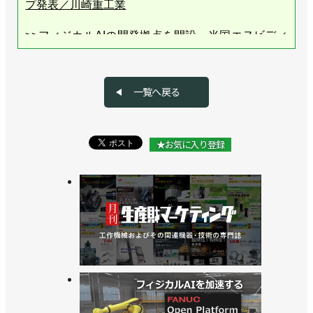
プ発表／川崎重工業
>>フィジカルAIの開発拠点を開設、米国エヌビディ
アなどと協業／川崎重工業
>>高速パレタイズロボット「CP110L」を発売、最
一覧へ戻る
大可搬質量110kgでコンパクト ／川崎重工業
>>25kg可搬のコンパクトな汎用ロボット発売／川崎
★お気に入り登録
重工業
>>アストーの教育用ロボット販売に向け検討を開始
／川崎重工業
>>産業用ロボットのプログラミング支援ソフトを発
売／川崎重工業
>>物流業界向け内覧会でデバンニングロボットの高
速化をアピール／川崎重工業