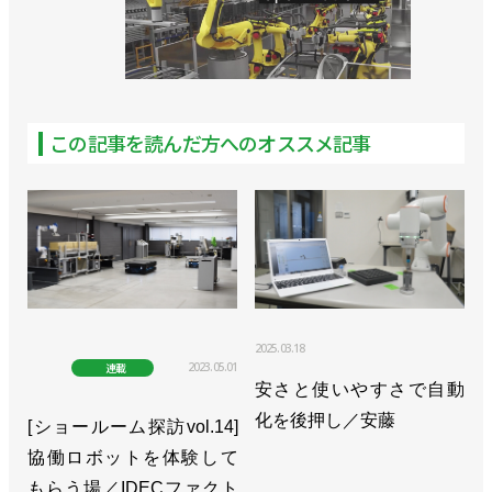
>>[2023国際ロボット展リポートvol. 14]各社各様で
ロボットメーカーの個性光る【前編】／川崎重工
業、ダイヘン、エプソン
この記事を読んだ方へのオススメ記事
>>変化に対応できる組織に／川崎重工業 坂東賢二
ロボットディビジョン長
>>[活躍するロボジョvol.23]品質評価で性能向上に貢
献する／川崎重工業 近藤千恵さん
>>物流業界向けの内覧会でデバンニングロボをPR
／川崎重工業
2025.03.18
2023.05.01
連載
>>大型汎用ロボット「MXPシリーズ」を発売、動作
安さと使いやすさで自動
性能など向上／川崎重工業
化を後押し／安藤
[ショールーム探訪vol.14]
協働ロボットを体験して
>>物流分野向けにデパレタイズの自動化ソリューシ
もらう場／IDECファクト