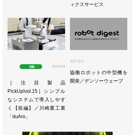
ィクスサービス
2021.10.21
2019.06.24
連載
協働ロボットの中型機を
開発／デンソーウェーブ
［注目製品
PickUp!vol.15］シンプル
なシステムで導入しやす
く【前編】／川崎重工業
「duAro」