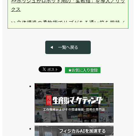
>>ボッシュがロボット用の「柔軟指」を導入／リッ
クス
>>立体構造の柔軟指でリブがある通い箱を把持／
KiQ Robotics
一覧へ戻る
★お気に入り登録