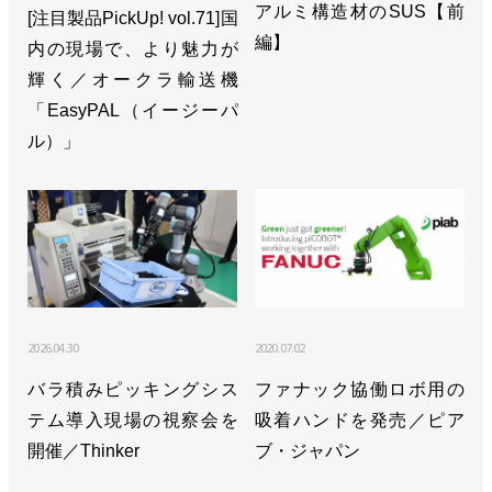
アルミ構造材のSUS【前
[注目製品PickUp! vol.71]国
編】
内の現場で、より魅力が
輝く／オークラ輸送機
「EasyPAL（イージーパ
ル）」
2026.04.30
2020.07.02
バラ積みピッキングシス
ファナック協働ロボ用の
テム導入現場の視察会を
吸着ハンドを発売／ピア
開催／Thinker
ブ・ジャパン