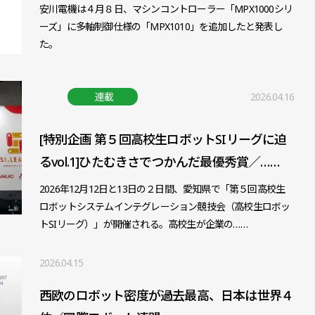
安川電機は４月８日、マシンコントローラー「MPX1000シリ
ーズ」に多軸制御仕様の「MPX1010」を追加したと発表し
た。
連載
2026.04.16
[特別企画 第５回高校生ロボットSIリーグに迫
るvol.1]ひたむきさでつかんだ最優秀賞／……
2026年12月12日と13日の２日間、愛知県で「第５回高校生
ロボットシステムインテグレーション競技会（高校生ロボッ
トSIリーグ）」が開催される。高校生が企業の……
2026.04.15
西欧のロボット密度が過去最高、日本は世界４