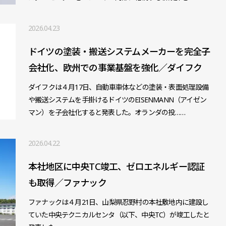
2026.04.23
ドイツの塗装・搬送システムメーカーを完全子
会社化、欧州での事業基盤を強化／ダイフク
ダイフクは４月17日、自動車車体などの塗装・表面処理設備
や搬送システムを手掛けるドイツのEISENMANN（アイゼン
マン）を子会社化すると発表した。オランダの投……
2026.04.22
本社地区に中央TC竣工、ゼロエネルギー認証
も取得／ファナック
ファナックは４月21日、山梨県忍野村の本社敷地内に建設し
ていた中央テクニカルセンタ（以下、中央TC）が竣工したと