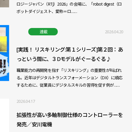
ロジージャパン（RTJ）2026」の会場に、「robot digest（ロ
ボットダイジェスト、愛称＝ロ……
連載
2026.04.20
[実践！ リスキリング:第１シリーズ]第２回：あ
っという間に、３Dモデルがぐーるぐる♪
職業能力の再開発を指す「リスキリング」の重要性が叫ばれ
る。近年はデジタルトランスフォーメーション（DX）に順応
するために、従業員にデジタルスキルの習得を促す例が……
2026.04.17
拡張性が高い多軸制御仕様のコントローラーを
発売／安川電機