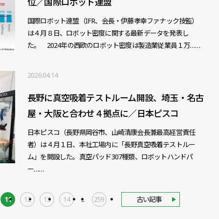
位／国際ロボット連盟
国際ロボット連盟（IFR、会長・伊藤孝幸ファナック技監）
は４月８日、ロボット密度に関する最新データを発表し
た。 2024年の西欧のロボット密度は製造業従業員１万……
2026.04.14
長野に真空吸着テストルーム開設、埼玉・名古
屋・大阪と合わせ４拠点に／日本ピスコ
日本ピスコ（長野県岡谷市、山崎清康会長兼最高経営責任
者）は４月１日、本社工場内に「長野真空吸着テストルー
ム」を開設した。真空パッド307種類、ロボットハンドパ
ー……
11
12
13
14
...
259
古い記事