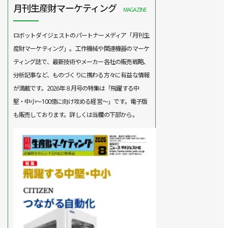
月刊生産財マーケティング
MAGAZINE
ロボットダイジェストのパートナーメディア「月刊生
産財マーケティング」。工作機械や関連機器のマーケ
ティング誌で、最新技術やメーカー各社の販売戦略、
分析記事など、ものづくりに携わる方々に有益な情報
が満載です。2026年８月号の特集は「飛躍する中
堅・中小～100億に向け攻める経営～」です。電子版
も販売しております。詳しくは当欄の下部から。