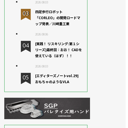
2026.08.03
四足歩行ロボット
「CORLEO」の開発ロードマ
ップ発表／川崎重工業
2026.08.06
[実践！ リスキリング:第１シ
リーズ]最終回：おお！ CADを
使えている（はず）！！
2026.08.03
[エディターズノートvol.29]
おもちゃのようなVLA