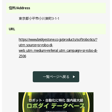
住所/Address
東京都小平市小川東町3-1-1
URL
https://www.bridgestone.co.jp/products/softrobotics/?
utm_source=sr-robo-di-
web_utm_medium=referral_utm_campaign=sr-robo-di-
2506
一覧ページへ戻る