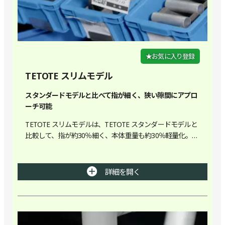
★お気に入り登録
TETOTE スリムモデル
スタンダードモデルと比べて指が細く、狭い隙間にアプロ
ーチ可能
TETOTE スリムモデルは、TETOTE スタンダードモデルと
比較して、指が約30％細く、本体重量も約30％軽量化。コ
ンパクトであるため、仕切り箱からのピッキングなど、狭
い隙間にアプローチが可能です。これまでの汎用性はその
ままに、柔らかい先端形状で壊れやすいワークや傷つけた
詳細を開く
くないワークを優しく把持します。