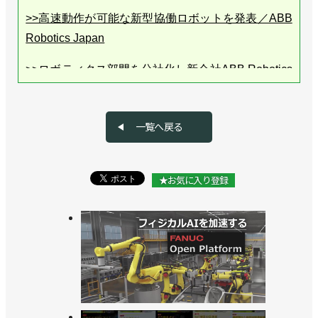
>>高速動作が可能な新型協働ロボットを発表／ABB
Robotics Japan
>>ロボティクス部門を分社化し新会社ABB Robotics
Japan設立／ABB
>>ABBのロボティクス事業を買収／ソフトバンクグ
一覧へ戻る
ループ
>>ラボラトリーオートメーションで日本でも協業／
★お気に入り登録
ABB、メトラー・トレド
>>小型ロボット「IRB 1200」をリニューアル／ABB
>>協働ロボットと併せてケーブル保護管をアピール
／ABB
>>フォーミュラEで省エネ性能などアピール／ABB