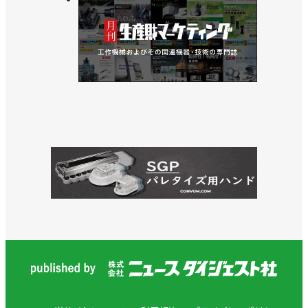
>>ロボティクス部門を分社化し、ABBロボティクス
に／ABB
>>塗装工程のコストとCO₂排出量の削減を目指し、
ESSと提携／ABB
>>協働ロボットの軌跡精度を高める機能を開発／
ABB
>>日本発の塗装技術がインドのマヒンドラに採用／
ABB
>>次世代のロボット制御プラットフォームを発表／
ABB
>>[人事]新社長にペコンドン-ラクロワ氏、中島前社
長はロボット塗装のグローバル責任者に／ABB