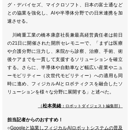
グ・デバイセズ、マイクロソフト、日本の富士通など
との協業を強化し、AIや半導体分野での日米連携を加
速させる。
川崎重工業の橋本康彦社長兼最高経営責任者は前日
の21日に開催された開所セレモニーで、「まずは医療
や介護分野に注力し、来院から診察、治療、手術、術
後ケアまでを一貫して支援するソリューションを確立
する。さらに、半導体や自動車など幅広い産業やニュ
ーモビリティー（次世代モビリティー）への適用も同
時に進め、フィジカルAIとロボティクスを融合したソ
リューションを様々な分野に展開する」と述べた。
（
松本美緒
）
：
ロボットダイジェスト編集部
担当記者からのおすすめ！
○
Googleと協業しフィジカルAIロボットシステムの普及