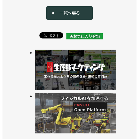
>>25kg可搬のコンパクトな汎用ロボット発売／川崎
一覧へ戻る
重工業
>>アストーの教育用ロボット販売に向け検討を開始
★お気に入り登録
／川崎重工業
>>産業用ロボットのプログラミング支援ソフトを発
売／川崎重工業
>>物流業界向け内覧会でデバンニングロボットの高
速化をアピール／川崎重工業
>>[2023国際ロボット展リポートvol. 14]各社各様で
ロボットメーカーの個性光る【前編】／川崎重工
業、ダイヘン、エプソン
>>変化に対応できる組織に／川崎重工業 坂東賢二