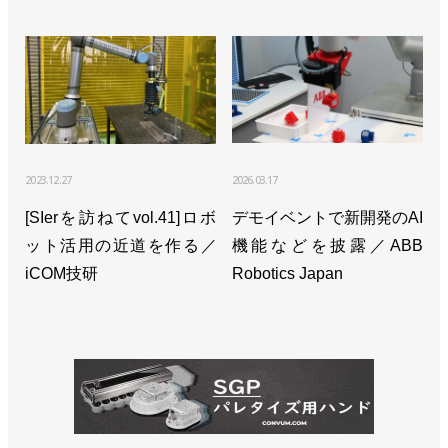
>>［注目製品PickUp!vol.15］シンプルなシステムで
導入しやすく【後編】／川崎重工業「duAro」
>>［注目製品PickUp!vol.15］シンプルなシステムで
導入しやすく【前編】／川崎重工業「duAro」
2023.12.27
2026.03.17
[SIerを訪ねてvol.41]ロボ
デモイベントで新開発のAI
ット活用の近道を作る／
機能などを披露／ABB
iCOM技研
Robotics Japan