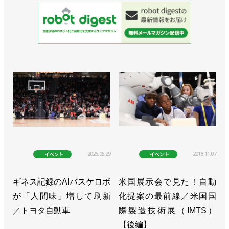
「Successor-G」
>>［注目製品PickUp!vol.33］重労働の研削作業を遠
隔操縦ロボットで【前編】／川崎重工業
「Successor-G」
>>ビジョン2030を発表、ロボットが発展支える／川
崎重工業
>>ロボットによるPCR検査システムを公開／川崎重
工業
>>協働ロボを使ったシステムで検温を自動化／川崎
2026.05.29
2018.11.07
イベント
イベント
重工業
ギネス記録のAIバスケロボ
米国展示会で見た！自動
>>[人事] 橋本康彦氏が社長に昇格／川崎重工業
が「人間味」増して刷新
化提案の最前線／米国国
／トヨタ自動車
際製造技術展（IMTS）
>>AIベンチャーの米OSAROと提携／川崎重工業
【後編】