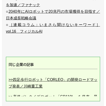
を加速／ファナック
○
2040年にAIロボットで20兆円の市場獲得を目指す／
日本成長戦略会議
○
［連載コラム：いまさら聞けないキーワード］
vol.16 フィジカルAI
同じ企業の記事
>>四足歩行ロボット「CORLEO」の開発ロードマッ
プ発表／川崎重工業
>>高速パレタイズロボット「CP110L」を発売、最
大可搬質量110kgでコンパクト ／川崎重工業