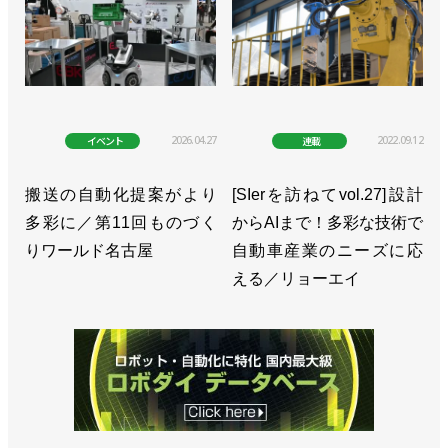
>>１時間当たり最大600個、デバンニングロボット
「Vambo」発売／川崎重工業
>>ロボット検査システムで無料PCR検査サービスを
開始／川崎重工業
2026.04.27
2022.09.12
イベント
連載
>>ビジョン2030、新たなロボ事業を6000億円に／
川崎重工業
搬送の自動化提案がより
[SIerを訪ねてvol.27]設計
>>周辺機器の認証で接続をスムーズに／川崎重工業
多彩に／第11回ものづく
からAIまで！多彩な技術で
りワールド名古屋
自動車産業のニーズに応
>>関西国際空港に自動PCR検査ロボットシステムを
える／リョーエイ
設置／川崎重工業
>>防じん、防水性能を備えた小型汎用ロボットを発
売／川崎重工業
>>［注目製品PickUp!vol.33］重労働の研削作業を遠
隔操縦ロボットで【後編】／川崎重工業