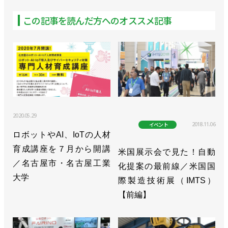
ロボットディビジョン長
この記事を読んだ方へのオススメ記事
>>[活躍するロボジョvol.23]品質評価で性能向上に貢
献する／川崎重工業 近藤千恵さん
>>物流業界向けの内覧会でデバンニングロボをPR
／川崎重工業
>>大型汎用ロボット「MXPシリーズ」を発売、動作
性能など向上／川崎重工業
2020.05.29
2018.11.06
イベント
>>物流分野向けにデパレタイズの自動化ソリューシ
ロボットやAI、IoTの人材
ョンを発売／川崎重工業
育成講座を７月から開講
米国展示会で見た！自動
／名古屋市・名古屋工業
化提案の最前線／米国国
>>[国際ロボット展 特別リポートvol.8]物流業務向け
大学
際製造技術展（IMTS）
に注力／川崎重工業
【前編】
>>愛知県でロボットPCR検査を開始／川崎重工業