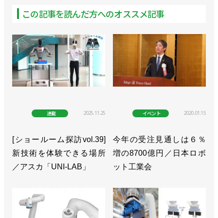
>>受注額、受注台数ともに３四半期連続で増加／日
この記事を読んだ方へのオススメ記事
本ロボット工業会
>>受注額が大幅回復、生産額は７四半期ぶりに増加
／日本ロボット工業会
>>７～９月の産ロボ受注額が８四半期ぶりに前年同
期比増に／日本ロボット工業会
>>産ロボ受注に復調の兆し、受注額は１～３月期比
2025.11.25
2020.01.15
連載
イベント
で13.7％増／日本ロボット工業会
[ショールーム探訪vol.39]
今年の受注見通しは６％
>>18社共同で「第２回物流DX会議」を８月23日に
新技術を体験できる場所
増の8700億円／日本ロボ
開催
／アスカ「UNI-LAB」
ット工業会
>>川崎重工の橋本社長が新会長に、24年受注額は
8600億円からの上振れを期待／日本ロボット工業会
>>受注額と生産額、ともに前年を大幅に下回る／日