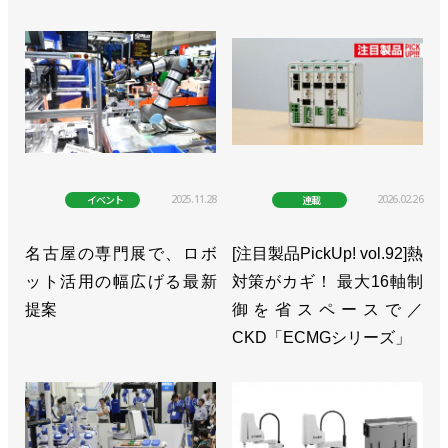
本ロボット工業会 2022年統計
>>生産額は初の１兆円超え。今年は受注減も生産額
は増加の見通し／日本ロボット工業会
>>１－３月の産ロボ受注額は18.9%減少、生産額は
0.3％増加／日本ロボット工業会
>>2022年10－12月の生産額は3.4％増、年間は受
2025.11.28
2026.02.26
イベント
連載
注・生産ともに過去最高／日本ロボット工業会
名古屋の専門展で、ロボ
[注目製品PickUp! vol.92]熱
>>四半期での生産額と出荷額、出荷台数が過去最高
ット活用の幅広げる最新
対策がカギ！ 最大16軸制
を更新／日本ロボット工業会
提案
御を省スペースで／
>>創立50周年記念式典を開催／日本ロボット工業会
CKD「ECMGシリーズ」
>>創立50周年記念シンポジウムを13日・14日に開
催／日本ロボット工業会