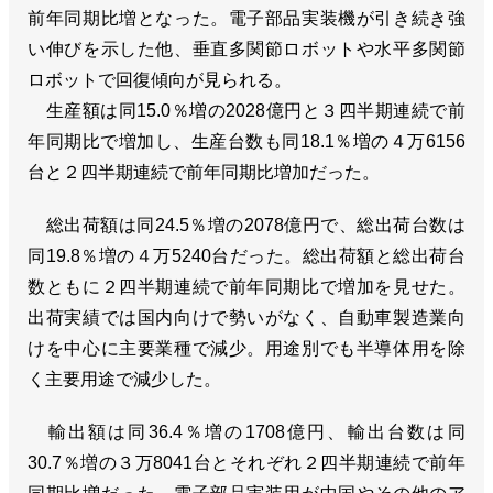
前年同期比増となった。電子部品実装機が引き続き強
い伸びを示した他、垂直多関節ロボットや水平多関節
ロボットで回復傾向が見られる。
生産額は同15.0％増の2028億円と３四半期連続で前
年同期比で増加し、生産台数も同18.1％増の４万6156
台と２四半期連続で前年同期比増加だった。
総出荷額は同24.5％増の2078億円で、総出荷台数は
同19.8％増の４万5240台だった。総出荷額と総出荷台
数ともに２四半期連続で前年同期比で増加を見せた。
出荷実績では国内向けで勢いがなく、自動車製造業向
けを中心に主要業種で減少。用途別でも半導体用を除
く主要用途で減少した。
輸出額は同36.4％増の1708億円、輸出台数は同
30.7％増の３万8041台とそれぞれ２四半期連続で前年