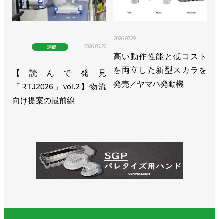
>>四半期の生産額が過去最高を更新／日本ロボット
工業会
>>受注額が初の１兆円超え、生産額も過去最高／日
2026.07.29
2026.05.26
連載
本ロボット工業会 2021年統計
高い動作性能と低コスト
を両立した新型スカラを
>>創立50周年記念セミナーを６月中旬に開催／日本
【読んで発見
発売／ヤマハ発動機
ロボット工業会
「RTJ2026」vol.2】物流
向け提案の最前線
>>四半期での受注額・生産額は過去最高に／日本ロ
ボット工業会
>>10－12月の産ロボ受注額は3.9％増、年間も前年
から大きく増加／日本ロボット工業会
>>受注は前年同期比24.3％増加も、部材不足の不安
残る／日本ロボット工業会
>>受注と生産で過去最高額。出荷は海外向けが８割