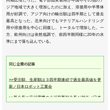
同期比増だった。電子部品実装用が中国やその他のア
ジア地域で大きく増加したのに加え、溶接用や半導体
用が好調で、アジア向けの輸出額は四半期として過去
最高となった。北米向けでもマテリアルハンドリング
用や溶接用を中心に回復し、トータルで増加した。一
方、欧州向けは依然低調で、前四半期同様に20年の水
準にまで落ち込んでいる。
同じ企業の記事
>>受注額、生産額は３四半期連続で過去最高値を更
新／日本ロボット工業会
>>新会長に安川電機の小川昌寛副会長が就任／日本
ロボット工業会