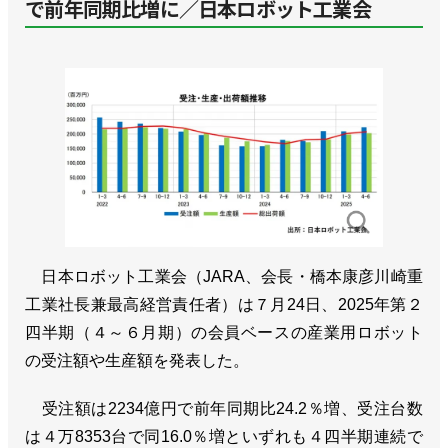
で前年同期比増に／日本ロボット工業会
日本ロボット工業会（JARA、会長・橋本康彦川崎重
工業社長兼最高経営責任者）は７月24日、2025年第２
四半期（４～６月期）の会員ベースの産業用ロボット
の受注額や生産額を発表した。
受注額は2234億円で前年同期比24.2％増、受注台数
は４万8353台で同16.0％増といずれも４四半期連続で