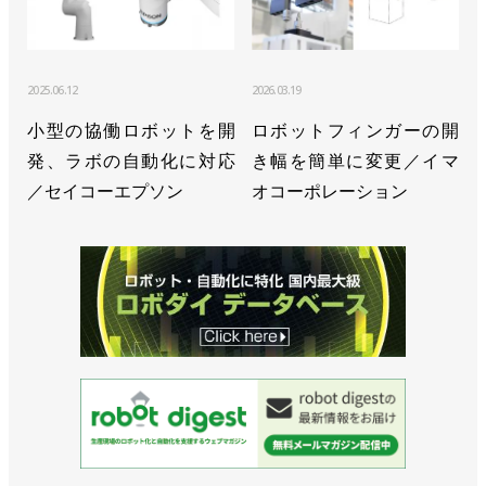
本ロボット工業会 2023年統計
>>［連載・RTJをもっと知ろう vol.2］会期中に４つ
2025.06.12
2026.03.19
のセミナー。聴講後の商談はお早めに
小型の協働ロボットを開
ロボットフィンガーの開
>>第１四半期の生産額、下落率が過去10年で最大に
発、ラボの自動化に対応
き幅を簡単に変更／イマ
／日本ロボット工業会
／セイコーエプソン
オコーポレーション
>>23年の受注額・生産額、ともに前年を大きく下回
る／日本ロボット工業会
>>７－９月の産ロボ受注額、減少傾向が継続／日本
ロボット工業会
>>生産額8.8％減で11四半期ぶりに前年同期を下回
る／日本ロボット工業会
>>受注額は過去最高、生産額も初の１兆円超え／日