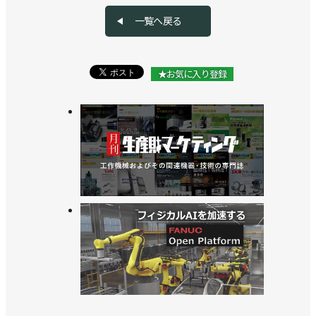
>>受注額が１兆円超に、今年は１兆2200億円の見通
一覧へ戻る
し／日本ロボット工業会 2025年統計
>>受注額・生産額は過去最高を更新！ 26年１～３
★お気に入り登録
月期統計／日本ロボット工業会
>>AIを追い風に１兆300億円からさらに上振れを期
待／2026年ロボット関連３団体新年賀詞交歓会
>>【ロボット関連３団体：新年のごあいさつ】日本
ロボット工業会 橋本康彦 会長
>>国際ロボット展など市場拡大に取り組む／日本ロ
ボット工業会
>>国内出荷額が２年ぶりに増加／日本ロボット工業
会 2024年統計