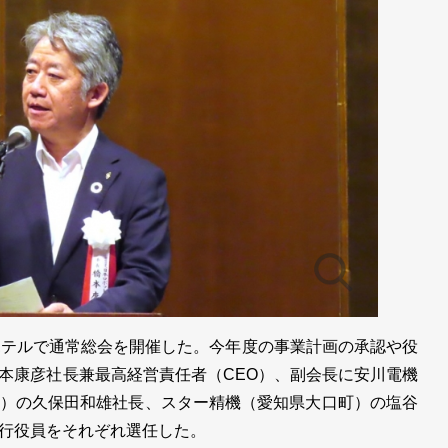
テルで通常総会を開催した。今年度の事業計画の承認や役
本康彦社長兼最高経営責任者（CEO）、副会長に安川電機
）の久保田和雄社長、スター精機（愛知県大口町）の塩谷
行役員をそれぞれ選任した。