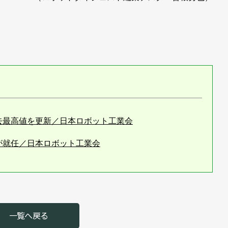
去最高値を更新／日本ロボット工業会
が就任／日本ロボット工業会
0億円の見通し／日本ロボット工業会 2025年統計
26年１～３月期統計／日本ロボット工業会
らに上振れを期待／2026年ロボット関連３団体新年賀詞交
一覧へ戻る