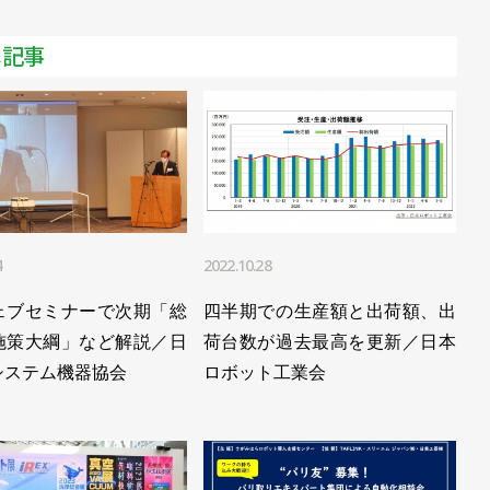
.2］会期中に４つのセミナー。聴講後の商談はお早めに
メ記事
10年で最大に／日本ロボット工業会
年を大きく下回る／日本ロボット工業会
が継続／日本ロボット工業会
前年同期を下回る／日本ロボット工業会
4
2022.10.28
円超え／日本ロボット工業会 2022年統計
ェブセミナーで次期「総
四半期での生産額と出荷額、出
注減も生産額は増加の見通し／日本ロボット工業会
施策大綱」など解説／日
荷台数が過去最高を更新／日本
少、生産額は0.3％増加／日本ロボット工業会
システム機器協会
ロボット工業会
4％増、年間は受注・生産ともに過去最高／日本ロボット工業