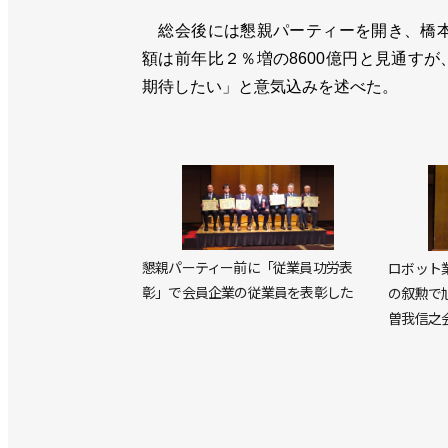
総会後には懇親パーティーを開き、橋本会
額は前年比２％増の8600億円と見通す
期待したい」と意気込みを述べた。
懇親パーティー前に「従業員功労表
ロボット
彰」で会員企業の従業員を表彰した
の叙勲で旭
曽我信之