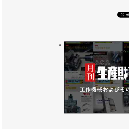
>>【ロボット関連３団体：新年のごあ
>>産ロボ受注額、受注台数ともに４四
>>国際ロボット展など市場拡大に取り
>>国内出荷額が２年ぶりに増加／日本ロ
>>受注額、受注台数ともに３四半期連
>>受注額が大幅回復、生産額は７四半
>>７～９月の産ロボ受注額が８四半期
>>産ロボ受注に復調の兆し、受注額は１
>>18社共同で「第２回物流DX会議」を
>>受注額と生産額、ともに前年を大幅に