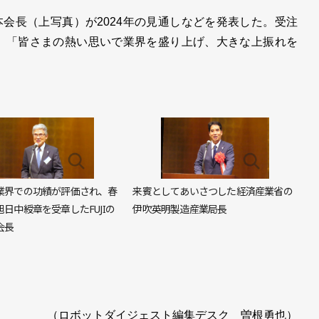
長（上写真）が2024年の見通しなどを発表した。受注
が、「皆さまの熱い思いで業界を盛り上げ、大きな上振れを
業界での功績が評価され、春
来賓としてあいさつした経済産業省の
日中綬章を受章したFUJIの
伊吹英明製造産業局長
会長
（ロボットダイジェスト編集デスク 曽根勇也）