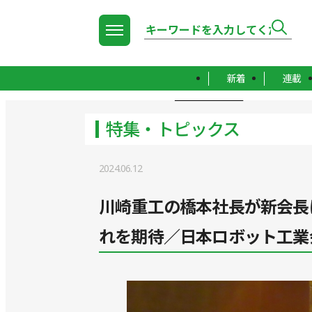
新着
連載
TOP
特集・トピックス
特集・トピックス
2024.06.12
川崎重工の橋本社長が新会長に
れを期待／日本ロボット工業