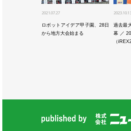
>>産ロボ受注は２期連続で過去最高
2021.07.27
2023.10.1
ー３月期の四半期統計
ロボットアイデア甲子園、28日
過去最大
>>10ー12月の産ロボ受注は過去最高
から地方大会始まる
幕／2
（iREX
>>コロナ禍でのロボット活用事例を紹
>>７―９月の産ロボ受注額は0.6%増
>>４－６月の産ロボ受注額9.9％減。
>>19年ロボット受注額は前年比16.2
>>新会長に安川電機、小笠原浩社長が
>>１～３月の産ロボ受注額は６期ぶり
>>10～12月の産ロボ受注額0.3%減