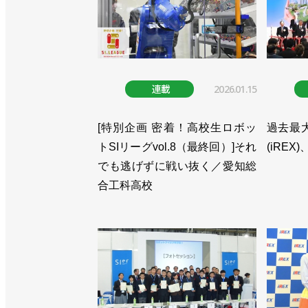
>>四半期での生産額と出荷額、出荷台
>>創立50周年記念式典を開催／日本ロ
>>創立50周年記念シンポジウムを13
連載
2026.01.15
>>四半期の生産額が過去最高を更新／
>>受注額が初の１兆円超え、生産額も過
[特別企画 密着！高校生ロボッ
過去最
トSIリーグvol.8（最終回）]それ
(iREX
>>創立50周年記念セミナーを６月中
でも逃げずに戦い抜く／愛知総
>>四半期での受注額・生産額は過去最
合工科高校
>>10－12月の産ロボ受注額は3.9
>>受注は前年同期比24.3％増加も、
>>受注と生産で過去最高額。出荷は海
>>コロナ禍も受注額は前年比増の8588