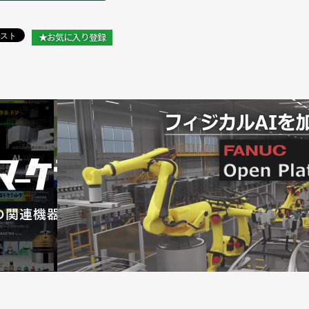
いさつ】日本ロボット工業会 橋本康彦 会長
★お気に入り登録
半期連続で前年同期比増に／日本ロボット工業会
組む／日本ロボット工業会
ボット工業会 2024年統計
続で増加／日本ロボット工業会
期ぶりに増加／日本ロボット工業会
ぶりに前年同期比増に／日本ロボット工業会
～３月期比で13.7％増／日本ロボット工業会
８月23日に開催
下回る／日本ロボット工業会 2023年統計