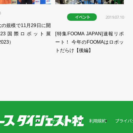
額を更新。中国の力強さ際立つ／日本ロボット工業会 １
3
イベント
2019.07.10
の規模で11月29日に開
額。年間も前年比増加／日本ロボット工業会
023国際ロボット展
[特集FOOMA JAPAN]速報リポ
2023）
ート！ 今年のFOOMAはロボッ
介／日本ロボット工業会
トだらけ【後編】
加も、不安定な市況続く／日本ロボット工業会
コロナ禍も中国は復調／日本ロボット工業会
%減の8064億円／日本ロボット工業会
就任／日本ロボット工業会
に増加／日本ロボット工業会
当サイトについて
利用規約
プライバ
／日本ロボット工業会