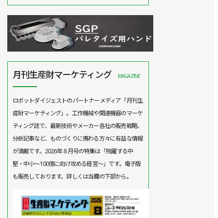
月刊生産財マーケティング
MAGAZINE
ロボットダイジェストのパートナーメディア「月刊生
産財マーケティング」。工作機械や関連機器のマーケ
ティング誌で、最新技術やメーカー各社の販売戦略、
分析記事など、ものづくりに携わる方々に有益な情報
が満載です。2026年８月号の特集は「飛躍する中
堅・中小～100億に向け攻める経営～」です。電子版
も販売しております。詳しくは当欄の下部から。