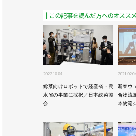
>>［連載・RTJをもっと知ろう vol
この記事を読んだ方へのオスス
>>第１四半期の生産額、下落率が過去
>>23年の受注額・生産額、ともに前
>>７－９月の産ロボ受注額、減少傾向
>>生産額8.8％減で11四半期ぶりに
2022.10.04
2021.02.0
>>受注額は過去最高、生産額も初の１兆
総菜向けロボットで経産省・農
新春ウ
>>生産額は初の１兆円超え。今年は受
水省の事業に採択／日本総菜協
合物流
>>１－３月の産ロボ受注額は18.9%減
会
本物流
>>2022年10－12月の生産額は3.
会