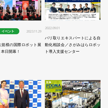
数が過去最高を更新／日本ロボット工業会
ボット工業会
日・14日に開催／日本ロボット工業会
2022.09.01
イベント
2023.11.29
日本ロボット工業会
バリ取りエキスパートによる自
去最高／日本ロボット工業会 2021年統計
大規模の国際ロボット展
動化相談会／さがみはらロボッ
)、本日開幕！
ト導入支援センター
旬に開催／日本ロボット工業会
高に／日本ロボット工業会
％増、年間も前年から大きく増加／日本ロボット工業会
部材不足の不安残る／日本ロボット工業会
外向けが８割超／日本ロボット工業会
億円／日本ロボット工業会 2020年統計