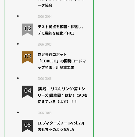
ータ協会
2026.08.04
テスト拠点を移転・拡張し、
デモ機能を強化／HCI
2026.08.03
四足歩行ロボット
「CORLEO」の開発ロードマ
ップ発表／川崎重工業
2026.08.06
[実践！ リスキリング:第１シ
リーズ]最終回：おお！ CADを
使えている（はず）！！
2026.08.03
[エディターズノートvol.29]
おもちゃのようなVLA