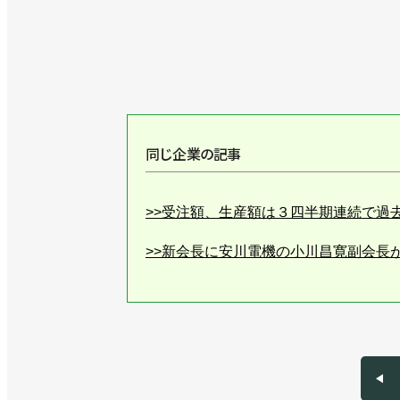
同じ企業の記事
>>受注額、生産額は３四半期連続で過
>>新会長に安川電機の小川昌寛副会長
>>受注額が１兆円超に、今年は１兆220
>>受注額・生産額は過去最高を更新！ 
>>AIを追い風に１兆300億円からさ
歓会