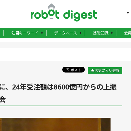
注目キーワード
データベース
基礎知識
会
★お気に入り登録
、24年受注額は8600億円からの上振
会