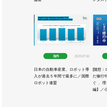
>>10－12月の産ロボ受注額は3.9
>>受注は前年同期比24.3％増加も、
>>受注と生産で過去最高額。出荷は海
>>コロナ禍も受注額は前年比増の8588
>>産ロボ受注は２期連続で過去最高
海外
2025.07.30
ー３月期の四半期統計
>>10ー12月の産ロボ受注は過去最高
日本の自動車産業、ロボット導
[随想：
入が過去５年間で最多に／国際
だ修行中
>>コロナ禍でのロボット活用事例を紹
ロボット連盟
ぐ 、
編】／
>>７―９月の産ロボ受注額は0.6%増
>>４－６月の産ロボ受注額9.9％減。