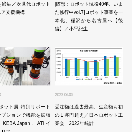
を締結／次世代ロボット
[随想：ロボット現役40年、いま
注減も生産額は増加の見通し／日本ロボット工業会
ニア支援機構
だ修行中vol.7]ロボット事業を一
少、生産額は0.3％増加／日本ロボット工業会
本化、稲沢から名古屋へ【後
編】／小平紀生
4％増、年間は受注・生産ともに過去最高／日本ロボット工業
数が過去最高を更新／日本ロボット工業会
ボット工業会
日・14日に開催／日本ロボット工業会
日本ロボット工業会
8
2023.06.05
去最高／日本ロボット工業会 2021年統計
ロボット展 特別リポート
受注額は過去最高、生産額も初
17]オプションで機能を拡張
の１兆円超え／日本ロボット工
旬に開催／日本ロボット工業会
EBA Japan 、ATI イ
業会 2022年統計
高に／日本ロボット工業会
トリア……