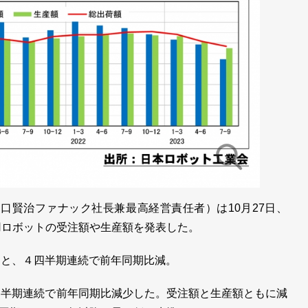
口賢治ファナック社長兼最高経営責任者）は10月27日、
用ロボットの受注額や生産額を発表した。
億円と、４四半期連続で前年同期比減。
２四半期連続で前年同期比減少した。受注額と生産額ともに減