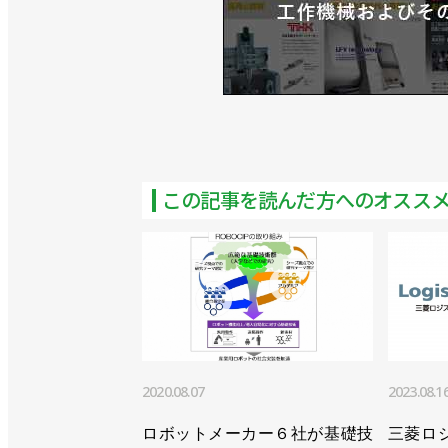
>>７～９月の産ロボ受注額が８四半期
>>産ロボ受注に復調の兆し、受注額は１
>>18社共同で「第２回物流DX会議」を
>>川崎重工の橋本社長が新会長に、24
工業会
この記事を読んだ方へのオスス
>>受注額と生産額、ともに前年を大幅に
>>［連載・RTJをもっと知ろう vol
>>第１四半期の生産額、下落率が過去
>>23年の受注額・生産額、ともに前
>>生産額8.8％減で11四半期ぶりに
2020.08.07
2023.08.1
>>受注額は過去最高、生産額も初の１兆
ロボットメーカー６社が基礎技
三菱ロ