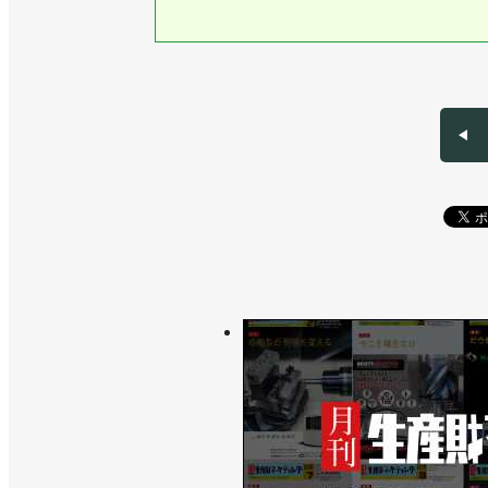
>>受注額が１兆円超に、今年は１兆220
>>受注額・生産額は過去最高を更新！ 
>>AIを追い風に１兆300億円からさ
歓会
>>【ロボット関連３団体：新年のごあ
>>産ロボ受注額、受注台数ともに４四
>>国際ロボット展など市場拡大に取り
>>国内出荷額が２年ぶりに増加／日本ロ
>>受注額、受注台数ともに３四半期連
>>受注額が大幅回復、生産額は７四半