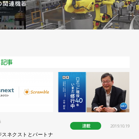
ぶりに前年同期比増に／日本ロボット工業会
～３月期比で13.7％増／日本ロボット工業会
８月23日に開催
年受注額は8600億円からの上振れを期待／日本ロボット
メ記事
下回る／日本ロボット工業会 2023年統計
.2］会期中に４つのセミナー。聴講後の商談はお早めに
10年で最大に／日本ロボット工業会
年を大きく下回る／日本ロボット工業会
前年同期を下回る／日本ロボット工業会
6
連載
2019.10.19
円超え／日本ロボット工業会 2022年統計
ジスネクストとパートナ