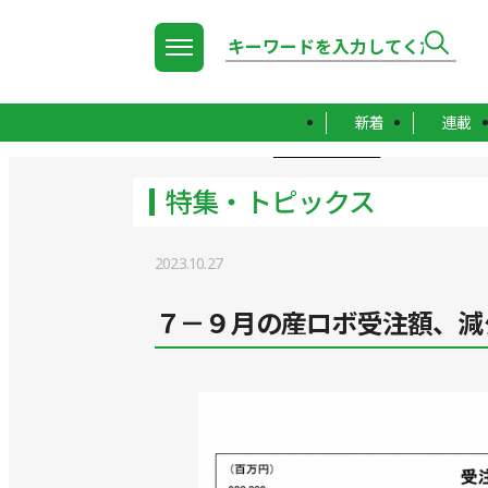
新着
連載
TOP
特集・トピックス
特集・トピックス
2023.10.27
７－９月の産ロボ受注額、減