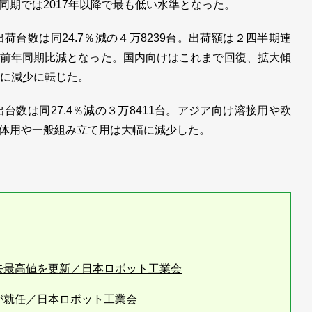
同期では2017年以降で最も低い水準となった。
出荷台数は同24.7％減の４万8239台。出荷額は２四半期連
前年同期比減となった。国内向けはこれまで回復、拡大傾
りに減少に転じた。
出台数は同27.4％減の３万8411台。アジア向け溶接用や欧
体用や一般組み立て用は大幅に減少した。
去最高値を更新／日本ロボット工業会
が就任／日本ロボット工業会