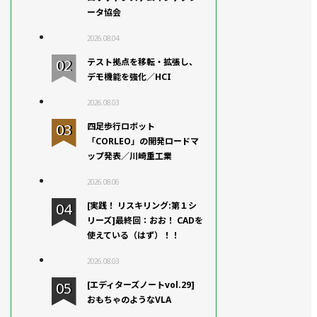
ータ協会
2026.08.04
テスト拠点を移転・拡張し、
デモ機能を強化／HCI
2026.08.03
四足歩行ロボット
「CORLEO」の開発ロードマ
ップ発表／川崎重工業
2026.08.06
[実践！ リスキリング:第１シ
リーズ]最終回：おお！ CADを
使えている（はず）！！
2026.08.03
[エディターズノートvol.29]
おもちゃのようなVLA