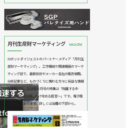
月刊生産財マーケティング
MAGAZINE
ロボットダイジェストのパートナーメディア「月刊生
産財マーケティング」。工作機械や関連機器のマーケ
ティング誌で、最新技術やメーカー各社の販売戦略、
分析記事など、ものづくりに携わる方々に有益な情報
が満載です。2026年８月号の特集は「飛躍する中
堅・中小～100億に向け攻める経営～」です。電子版
も販売しております。詳しくは当欄の下部から。