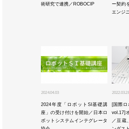
術研究で連携／ROBOCIP
ー契約
>>生産額は初の１兆円超え。今年は受
エンジ
>>１－３月の産ロボ受注額は18.9%減
>>2022年10－12月の生産額は3.
会
>>四半期での生産額と出荷額、出荷台
>>創立50周年記念式典を開催／日本ロ
>>創立50周年記念シンポジウムを13
>>四半期の生産額が過去最高を更新／
2024.04.03
2022.03.2
>>受注額が初の１兆円超え、生産額も過
2024年度「ロボットSI基礎講
[国際
座」の受け付けを開始／日本ロ
vol.
>>創立50周年記念セミナーを６月中
ボットシステムインテグレータ
／豆蔵、K
>>四半期での受注額・生産額は過去最
協会
ンダス