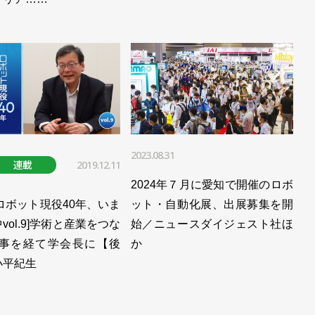
％増、年間も前年から大きく増加／日本ロボット工業会
部材不足の不安残る／日本ロボット工業会
外向けが８割超／日本ロボット工業会
億円／日本ロボット工業会 2020年統計
額を更新。中国の力強さ際立つ／日本ロボット工業会 １
2023.08.31
連載
2019.12.11
2024年７月に愛知で開催のロボ
額。年間も前年比増加／日本ロボット工業会
ロボット現役40年、いま
ット・自動化展、出展募集を開
vol.9]学術と産業をつな
始／ニュースダイジェスト社ほ
介／日本ロボット工業会
理事を経て学会長に【後
か
小平紀生
加も、不安定な市況続く／日本ロボット工業会
コロナ禍も中国は復調／日本ロボット工業会