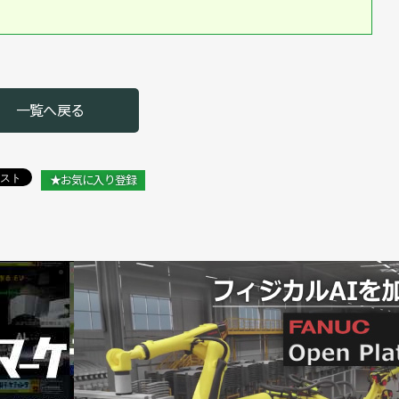
0億円の見通し／日本ロボット工業会 2025年統計
26年１～３月期統計／日本ロボット工業会
らに上振れを期待／2026年ロボット関連３団体新年賀詞交
一覧へ戻る
いさつ】日本ロボット工業会 橋本康彦 会長
★お気に入り登録
半期連続で前年同期比増に／日本ロボット工業会
組む／日本ロボット工業会
ボット工業会 2024年統計
続で増加／日本ロボット工業会
期ぶりに増加／日本ロボット工業会