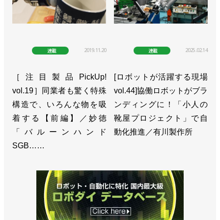
2019.11.20
2025.02.14
連載
連載
［注目製品PickUp!
[ロボットが活躍する現場
vol.19］同業者も驚く特殊
vol.44]協働ロボットがブラ
構造で、いろんな物を吸
ンディングに！「小人の
着する【前編】／妙徳
靴屋プロジェクト」で自
「バルーンハンド
動化推進／有川製作所
SGB……