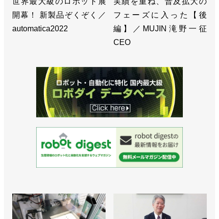
世界最大級のロボット展
実績を重ね、普及拡大の
開幕！ 新製品ぞくぞく／
フェーズに入った【後
automatica2022
編】／MUJIN滝野一征
CEO