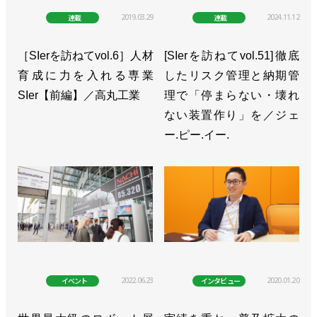
2019.03.29
2024.11.12
連載
連載
［SIerを訪ねてvol.6］人材
[SIerを訪ねてvol.51]徹底
育成に力を入れる専業
したリスク管理と納期管
SIer【前編】／高丸工業
理で「停まらない・壊れ
ない装置作り」を／ジェ
ー.ピー.イー.
2022.06.23
2020.01.20
イベント
インタビュー