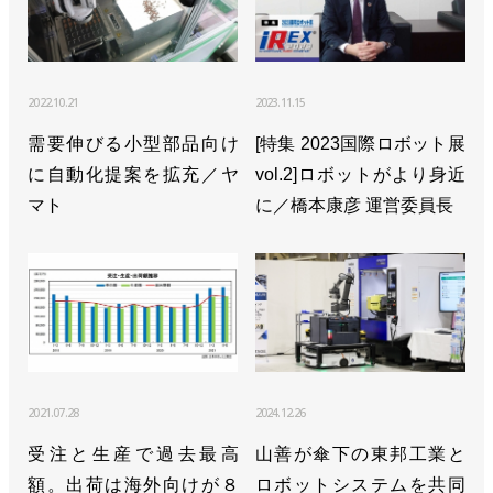
2022.10.21
2023.11.15
需要伸びる小型部品向け
[特集 2023国際ロボット展
に自動化提案を拡充／ヤ
vol.2]ロボットがより身近
マト
に／橋本康彦 運営委員長
2021.07.28
2024.12.26
受注と生産で過去最高
山善が傘下の東邦工業と
額。出荷は海外向けが８
ロボットシステムを共同