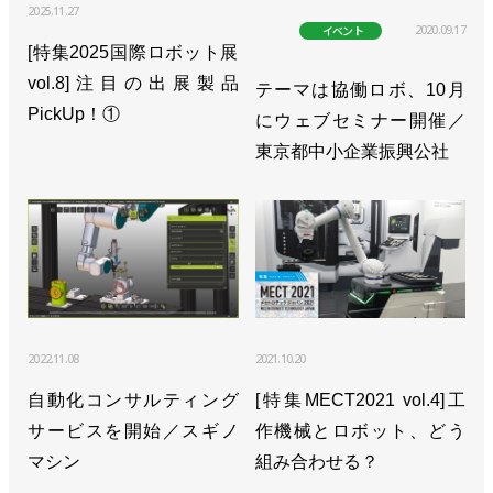
2025.11.27
2020.09.17
イベント
[特集2025国際ロボット展
vol.8]注目の出展製品
テーマは協働ロボ、10月
PickUp！①
にウェブセミナー開催／
東京都中小企業振興公社
2022.11.08
2021.10.20
自動化コンサルティング
[特集MECT2021 vol.4]工
サービスを開始／スギノ
作機械とロボット、どう
マシン
組み合わせる？