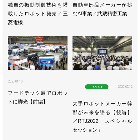
独自の振動制御技術を搭
自動車部品メーカーが挑
載したロボット発売／三
むAI事業／武蔵精密工業
菱電機
2023.01.10
2022.07.12
イベント
フードテック展でロボッ
トに脚光【前編】
大手ロボットメーカー幹
部が未来を語る【後編】
／RTJ2022「スペシャル
セッション」