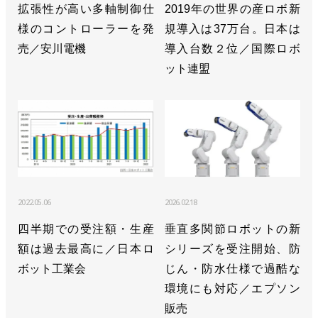
拡張性が高い多軸制御仕
2019年の世界の産ロボ新
様のコントローラーを発
規導入は37万台。日本は
売／安川電機
導入台数２位／国際ロボ
ット連盟
2022.05.06
2026.02.18
四半期での受注額・生産
垂直多関節ロボットの新
額は過去最高に／日本ロ
シリーズを受注開始、防
ボット工業会
じん・防水仕様で過酷な
環境にも対応／エプソン
販売