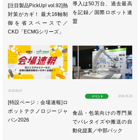
導入は50万台、過去最高
[注目製品PickUp! vol.92]熱
を記録／国際ロボット連
対策がカギ！ 最大16軸制
盟
御を省スペースで／
CKD「ECMGシリーズ」
2026.06.01
2026.05.26
イベント
[特設ページ：会場速報]ロ
ボットテクノロジージャ
食品・包装向けの専門展
パン2026
でパレタイズや搬送の自
動化提案／中部パック