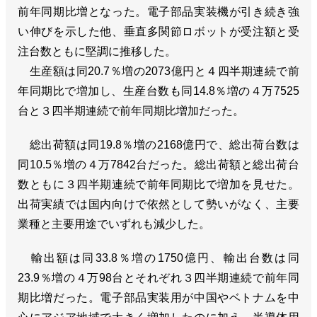
前年同期比増となった。電子部品実装機が引き続き強
い伸びを示した他、垂直多関節ロボットが受注額と受
注台数ともに堅調に推移した。
生産額は同20.7％増の2073億円と４四半期連続で前
年同期比で増加し、生産台数も同14.8％増の４万7525
台と３四半期連続で前年同期比増加だった。
総出荷額は同19.8％増の2168億円で、総出荷台数は
同10.5％増の４万7842台だった。総出荷額と総出荷台
数ともに３四半期連続で前年同期比で増加を見せた。
出荷実績では国内向けで依然として勢いがなく、主要
業種と主要用途でいずれも減少した。
輸出額は同33.8％増の1750億円、輸出台数は同
23.9％増の４万98台とそれぞれ３四半期連続で前年同
期比増だった。電子部品実装用が中国やベトナムを中