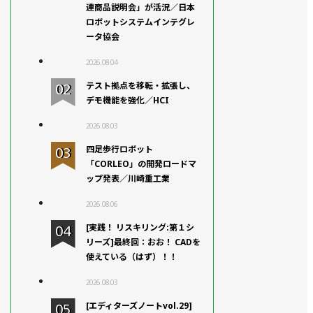
連商品説明会」が活況／日本
ロボットシステムインテグレ
ータ協会
2026.08.04
テスト拠点を移転・拡張し、
デモ機能を強化／HCI
2026.08.03
四足歩行ロボット
「CORLEO」の開発ロードマ
ップ発表／川崎重工業
2026.08.06
[実践！ リスキリング:第１シ
リーズ]最終回：おお！ CADを
使えている（はず）！！
2026.08.03
[エディターズノートvol.29]