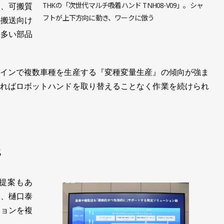
THKの「次世代マルチ吸着ハンド TNH08-V09」。シャ
い、可搬質
フトが上下方向に動き、ワークに倣う
の搬送向け
の多い部品
インで複数車種を生産する『変種変量生産』の傾向が強ま
ればロボットハンドを取り替えることなく作業を続けられ
化
提案もあ
区、樋口泰
ションを複