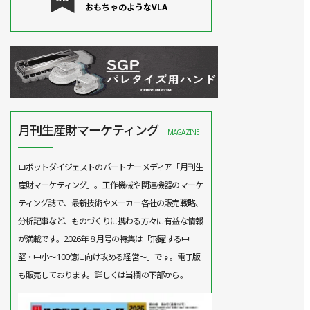
おもちゃのようなVLA
月刊生産財マーケティング
MAGAZINE
ロボットダイジェストのパートナーメディア「月刊生
産財マーケティング」。工作機械や関連機器のマーケ
ティング誌で、最新技術やメーカー各社の販売戦略、
分析記事など、ものづくりに携わる方々に有益な情報
が満載です。2026年８月号の特集は「飛躍する中
堅・中小～100億に向け攻める経営～」です。電子版
も販売しております。詳しくは当欄の下部から。