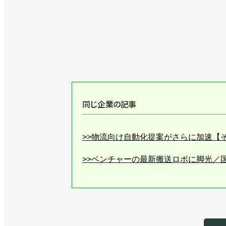
同じ企業の記事
>>物流向け自動化提案がさらに加速【その２
>>ベンチャーの最新搬送ロボに脚光／
>>五輪延期を受け、３月に愛知で初開
>>ユニークな自動倉庫や柔軟に使える
>>ユニークな自動倉庫や柔軟に使える