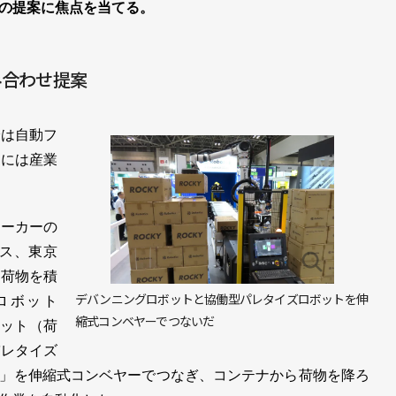
の提案に焦点を当てる。
み合わせ提案
では自動フ
場には産業
ーカーの
クス、東京
に荷物を積
デバンニングロボットと協働型パレタイズロボットを伸
ロボット
縮式コンベヤーでつないだ
レット（荷
パレタイズ
イト）」を伸縮式コンベヤーでつなぎ、コンテナから荷物を降ろ