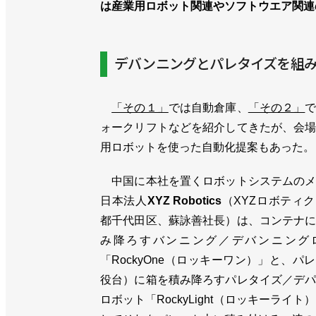
は産業用ロボット関連やソフトウエア関連
デバンニングとパレタイズを組
「その１」
では自動倉庫、
「その２」
ォークリフトなどを紹介してきたが、会
用ロボットを使った自動化提案もあった。
中国に本社を置くロボットシステムのメ
日本法人
XYZ Robotics
（XYZロボティ
都千代田区、蘇詠善社長）は、コンテナ
み降ろすバンニング／デバンニング
「RockyOne（ロッキーワン）」と、パ
役台）に箱を積み降ろすパレタイズ／デ
ロボット「RockyLight（ロッキーラ