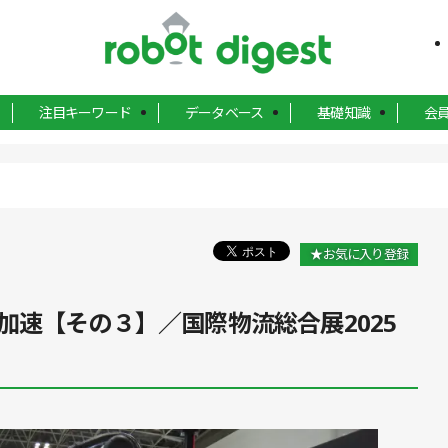
注目キーワード
データベース
基礎知識
会
★お気に入り登録
加速【その３】／国際物流総合展2025