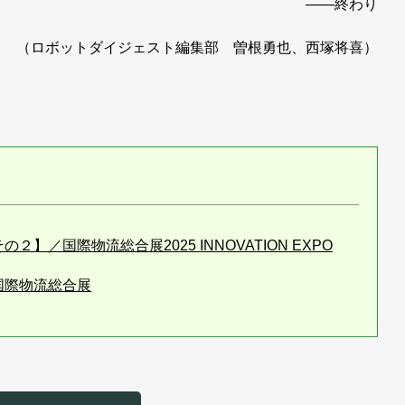
――終わり
（ロボットダイジェスト編集部 曽根勇也、西塚将喜）
】／国際物流総合展2025 INNOVATION EXPO
国際物流総合展
催／国際物流総合展
搬送ロボット【その３】／国際物流総合展
搬送ロボット【その４】／国際物流総合展