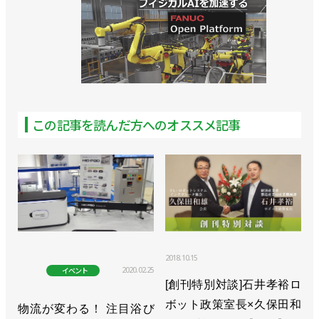
>>[注目製品PickUp! vol.83] “多品種小ロット”を強み
に、ロボットで段ボール箱を組み立てる／スターテ
クノ「段ボール箱自動組立ロボットシステム」
>> [特集 ロボットテクノロジージャパンvol.8]RTJに
行こう！
この記事を読んだ方へのオススメ記事
>> [特集 ロボットテクノロジージャパンvol.7]これを
見に行く
>> [特集 ロボットテクノロジージャパンvol.6]工機到
来！ 見どころは「ロボ×工作機械」
>> [特集 ロボットテクノロジージャパンvol.4]地元の
2018.10.15
雄とベンチャーは、何を見せる？／デンソーウェー
2020.02.25
イベント
[創刊特別対談]石井孝裕ロ
ブ、Mujin
ボット政策室長×久保田和
物流が変わる！ 注目浴び