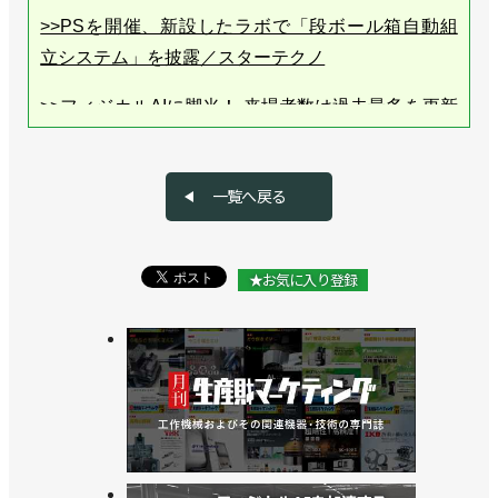
>>PSを開催、新設したラボで「段ボール箱自動組
立システム」を披露／スターテクノ
>>フィジカルAIに脚光！ 来場者数は過去最多を更新
【その２】／ロボットテクノロジージャパン2026
>>フィジカルAIに脚光！ 来場者数は過去最多を更新
一覧へ戻る
【その１】／ロボットテクノロジージャパン2026
>>[直前特集RTJ2026 vol.9]RTJは絶好のチャンス、
★お気に入り登録
新たな分野の開拓を／中部地域SIer連携会 瀬川裕史
会長
>>新工場を竣工。協業で新たな道を切り開く／スタ
ーテクノ
>>「ロボットテクノロジージャパン2026」の出展受
け付けを開始