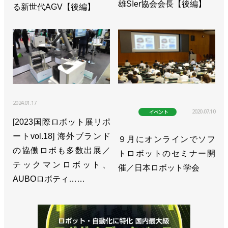
>> [特集 ロボットテクノロジージャパンvol.3②]多様
雄SIer協会会長【後編】
る新世代AGV【後編】
なニーズに向き合う／安川電機 小川昌寛 取締役専
務執行役員 ロボット事業部長
>> [特集 ロボットテクノロジージャパンvol.3①]簡単
なロボットあります まずは触ってみませんか？／
ファナック 稲葉清典 専務執行役員
2024.01.17
>> [特集 ロボットテクノロジージャパンvol.2]世界に
2020.07.10
イベント
誇れるロボット産業拠点／大村秀章愛知県知事
[2023国際ロボット展リポ
ートvol.18] 海外ブランド
９月にオンラインでソフ
>>[特集 ロボットテクノロジージャパンvol.1]中部で
の協働ロボも多数出展／
トロボットのセミナー開
最大、今年度最大 ６月30日にいよいよ開幕！
テックマンロボット、
催／日本ロボット学会
>>[特別企画 新ロボット展 in 愛知 vol.8]一歩先行く
AUBOロボティ……
ロボとは？
>>[SIerを訪ねてvol.21]「加工」で自動車メーカー開
拓／スターテクノ