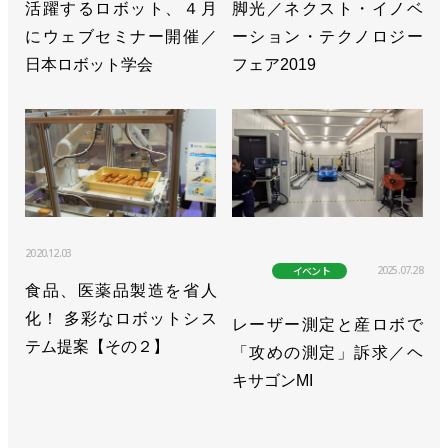
活躍するロボット、４月
脚光／ネクスト・イノベ
にウェブセミナー開催／
ーション・テクノロジー
日本ロボット学会
フェア2019
2020.12.03
2025.07.28
イベント
食品、医薬品製造を省人
化！ 多彩なロボットシス
レーザー測定と産ロボで
テム提案【その２】
「攻めの測定」訴求／ヘ
キサゴンMI