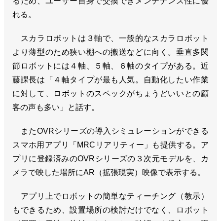
るため、ユーザー自身で交換できメンテナンス性に優
れる。
スカラロボットは３軸で、一般的なスカラロボット
より薄型のため狭い棚への搬送などに向く。垂直多関
節ロボットには４軸、５軸、６軸のタイプがある。近
藤課長は「４軸タイプが最も人気。自動化したい作業
に対して、ロボットのスペックがちょうどいいとの顧
客の声も多い」と話す。
またOVRシリーズの導入シミュレーションができる
スマホ用アプリ「MRCリアリティー」も提供する。ア
プリに登録済みのOVRシリーズの３次元モデルを、カ
メラで映した場所にAR（拡張現実）映像で表示する。
アプリ上でロボットの簡単なティーチング（教示）
もできるため、設置場所の検討だけでなく、ロボット