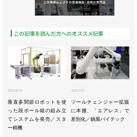
>>愛知で４年ぶりにフェア開催、自作ロボットなど
展示／オリエンタルモーター
>>［注目製品PickUp!vol.22］自作など新たなロボ需
この記事を読んだ方へのオススメ記事
要向け【後編】／オリエンタルモーター「αSTEP
AZシリーズ」
>>［注目製品PickUp!vol.22］自作など新たなロボ需
要狙う【前編】／オリエンタルモーター「αSTEP
AZシリーズ」
>>コア技術生かしてロボット分野を開拓。電動グリ
2025.03.10
2022.10.31
ッパーも新発売／オリエンタルモーター
垂直多関節ロボットを使
ツールチェンジャー拡販
った段ボール箱の組み立
に本腰、「エアレス」で
てシステムを発売／スタ
差別化／鍋屋バイテック
ー精機