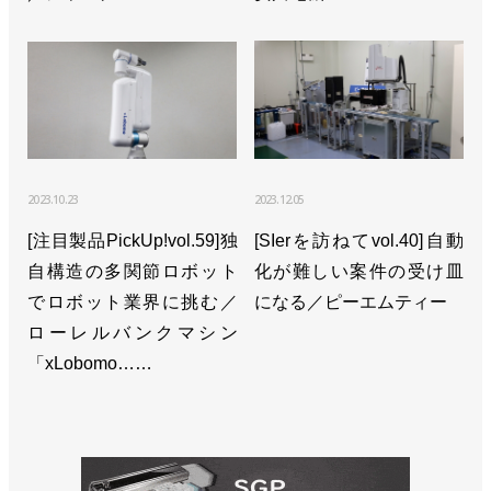
2023.10.23
2023.12.05
[注目製品PickUp!vol.59]独
[SIerを訪ねてvol.40]自動
自構造の多関節ロボット
化が難しい案件の受け皿
でロボット業界に挑む／
になる／ピーエムティー
ローレルバンクマシン
「xLobomo……