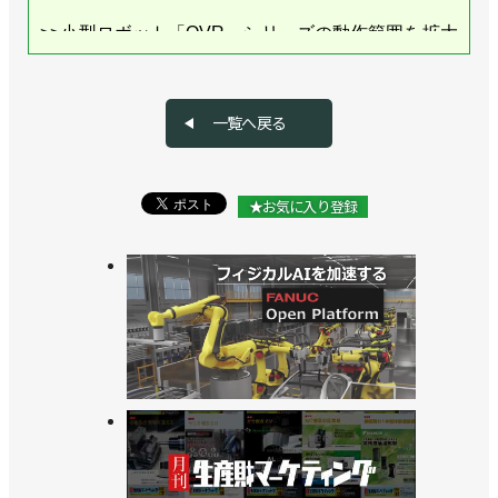
>>小型ロボット「OVR」シリーズの動作範囲を拡大
／オリエンタルモーター
>>[ショールーム探訪 vol.36]体験を何より重視／オ
一覧へ戻る
リエンタルモーター「Robot Lab」
>>自作のAGVやAMRに組み込めるコントローラー
★お気に入り登録
を発売／オリエンタルモーター
>>教育用の卓上ロボットを発売／オリエンタルモー
ター
>>小型ロボットのラインアップに３軸直交ロボット
を追加／オリエンタルモーター
>>ロボットの内製化を提案！ ４年ぶりにプライベー
ト展示会開催／オリエンタルモーター