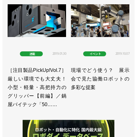
2019.01.30
2019.10.07
連載
イベント
［注目製品PickUp!Vol.7］
現場でどう使う？ 展示
厳しい環境でも大丈夫！
会で見た協働ロボットの
小型・軽量・高把持力の
多彩な提案
グリッパー【前編】／鍋
屋バイテック「50……