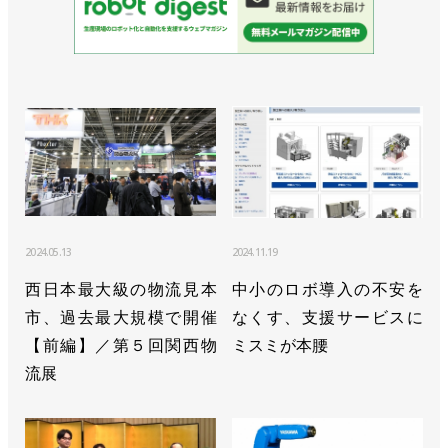
2024.05.13
2024.11.19
西日本最大級の物流見本
中小のロボ導入の不安を
市、過去最大規模で開催
なくす、支援サービスに
【前編】／第５回関西物
ミスミが本腰
流展