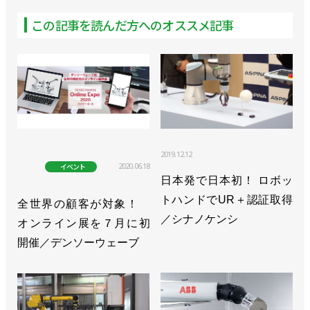
>>協働ロボットの周辺機器を拡充／オムロン
この記事を読んだ方へのオススメ記事
>>搬送作業の75％を自動化！ デンマークの賞を受
賞／オムロン
>>ロボと機器の統合で高度な自動化／オムロン
>>シリーズ最大！ 1.5t可搬のAGVを世界一斉発売／
オムロン
2019.12.12
2020.06.18
イベント
>>250kgまで自動搬送が可能に／オムロン
日本発で日本初！ ロボッ
>>３D画像認識技術を開発、ばら積みピッキングを
トハンドでUR＋認証取得
全世界の顧客が対象！
高速化／オムロン
／シナノケンシ
オンライン展を７月に初
開催／デンソーウェーブ
>>[特集FOOMA JAPAN]搬送と検査の自動化デモを
披露／オムロン
>>直感的にプログラミングできる協働ロボットを発