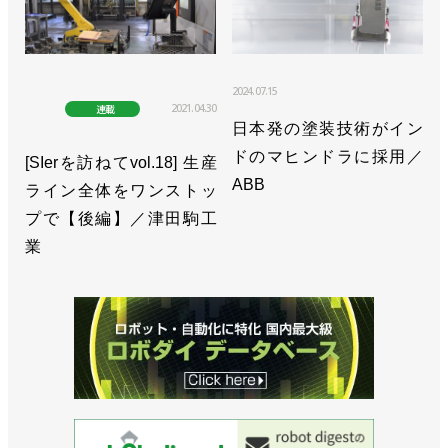
売／オムロン
2024.07.15
2021.04.30
連載
日本発の塗装技術がイン
ドのマヒンドラに採用／
[SIerを訪ねてvol.18] 生産
ABB
ライン全体をワンストッ
プで【後編】／津田駒工
業