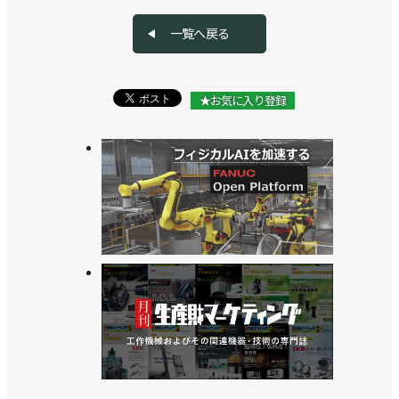
>>ゲーミングマウス用スイッチをロボットの遠隔操
一覧へ戻る
作にも提案／オムロン
>>[国際ロボット展 特別リポートvol.14]「ロボット
★お気に入り登録
の概念を変える」テーマにデモ／オムロン
>>台湾テックマンに出資し、提携関係を強化／オム
ロン
>>ロボ制御好調で増益、通期見通しを上方修正／オ
ムロン
>>スカラロボットの新製品「i4シリーズ」を発売／
オムロン
>>工場・倉庫用の搬送ロボで商品宅配?! フィンラ
ンドでトライアル開始／オムロン