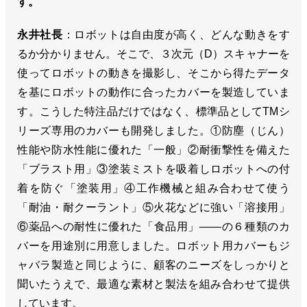
す。
永井社長
：ロボットは自由度が高く、どんな動きをす
るか分かりません。そこで、３次元（D）スキャナーを
使ってロボットの動きを撮影し、そこから得たデータ
を基にロボットの動作に合ったカバーを製造していま
す。こうした特注品だけではなく、標準品としてTMシ
リーズ専用のカバーも開発しました。①防塵（じん）
性能や防水性能に優れた「一般」②耐衝撃性を備えた
「ブラスト用」③塗装ミストを吸着しロボットへの付
着を防ぐ「塗装用」④工作機械と組み合わせて使う
「耐油・耐クーラント」⑤火花などに強い「溶接用」
⑥薬品への耐性に優れた「食品用」――の６種類のカ
バーを用途別に用意しました。ロボット用カバーもジ
ャバラ製造と同じように、顧客のニーズをしっかりと
聞いたうえで、最適な素材と製法を組み合わせて提供
しています。