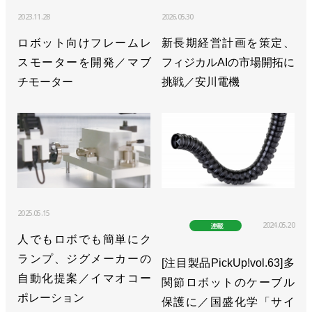
2023.11.28
2026.05.30
ロボット向けフレームレ
新長期経営計画を策定、
スモーターを開発／マブ
フィジカルAIの市場開拓に
チモーター
挑戦／安川電機
2025.05.15
2024.05.20
連載
人でもロボでも簡単にク
ランプ、ジグメーカーの
[注目製品PickUp!vol.63]多
自動化提案／イマオコー
関節ロボットのケーブル
ポレーション
保護に／国盛化学「サイ