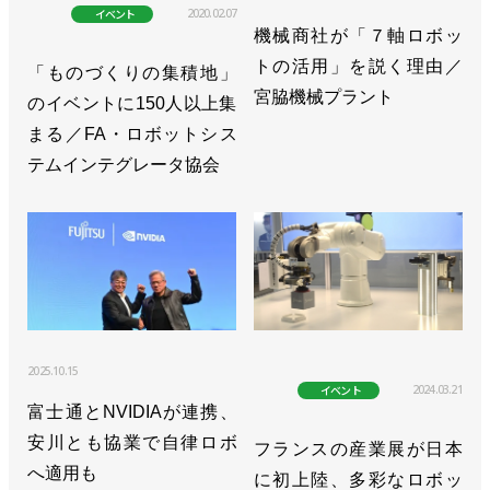
2020.02.07
イベント
機械商社が「７軸ロボッ
トの活用」を説く理由／
「ものづくりの集積地」
宮脇機械プラント
のイベントに150人以上集
まる／FA・ロボットシス
テムインテグレータ協会
2025.10.15
2024.03.21
イベント
富士通とNVIDIAが連携、
安川とも協業で自律ロボ
フランスの産業展が日本
へ適用も
に初上陸、多彩なロボッ