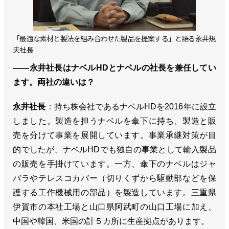
「最適な素材と製法を組み合わせた製品を提案する」と語る永井規
夫社長
――永井社長はナベルHDとナベルの社長を兼任してい
ます。両社の違いは？
永井社長
：持ち株会社であるナベルHDを2016年に設立
しました。製造を担うナベルを傘下に持ち、製造と販
売を分けて事業を展開しています。事業承継対策が目
的でしたが、ナベルHDでも独自の事業として輸入製品
の販売を手掛けています。一方、傘下のナベルはジャ
バラやテレスコカバー（切りくずから駆動部などを保
護する工作機械用の部品）を製造しています。三重県
伊賀市の本社工場と山口県阿武町の山口工場に加え、
中国や韓国、米国の計５カ所に生産拠点があります。