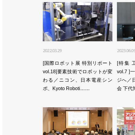
>>「第２回SIer川柳大賞」を開催／
>>大阪でイベントを開催、ロボット関
タ協会
>>大阪でロボットSIerのイベントを
2022.03.29
2023.06.0
>>「第１回SIer川柳大賞」を開催／
[国際ロボット展 特別リポート
[特集
>>27日に仙台でSIer向けイベント
vol.18]要素技術でロボットが変
vol.
わる／ニコン、日本電産シン
ジへ／
ポ、Kyoto Roboti……
会 下代