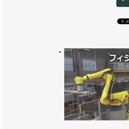
>>12月に四国でSIer’s Day開催
>>11月に札幌でSIer’s Day開催
>>２種類の基礎講座をウェブで開催／
>>熊田曜子さんを起用したミニドラマ
>>中小企業のロボット導入のポイント
会
>>28社が新商品・サービスを紹介！
ータ協会
>>第１回ロボットSI検定の詳細を決定
>>５月に広島でロボットSIerのイベ
>>「ものづくりの集積地」のイベント