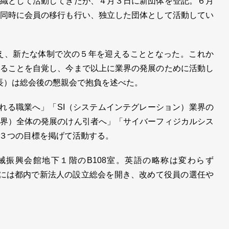
織として活動してきたが、４月３日に新団体を登記。６月
同時に会員の移行も行い、独立した団体として活動してい
え、新たな体制で次の５年を迎えることとなった。これか
ることを自覚し、今まで以上に業界の発展のために活動し
長）は総会後の懇親会で抱負を述べた。
憧れる職業へ」「SI（システムインテグレーション）業界の
界）全体の発展のけん引者へ」「サイバーフィジカルシス
３つの目標を掲げて活動する。
械振興会館地下１階のB108室。英語の略称は変わらず
3日には都内で新法人の設立総会を開き、改めて役員の選任や