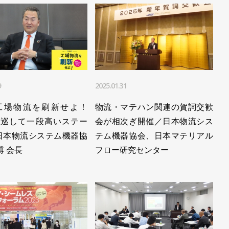
FA・ロボットシステムインテグレータ協会
連企業の交流図る／FA・ロボットシステムインテグレー
開催／FA・ロボットシステムインテグレータ協会
9
2025.01.31
FA・ロボットシステムインテグレータ協会
 工場物流を刷新せよ！
物流・マテハン関連の賀詞交歓
を開催／FA・ロボットシステムインテグレータ協会
7 ]一巡して一段高いステー
会が相次ぎ開催／日本物流シス
日本物流システム機器協
テム機器協会、日本マテリアル
博 会長
フロー研究センター