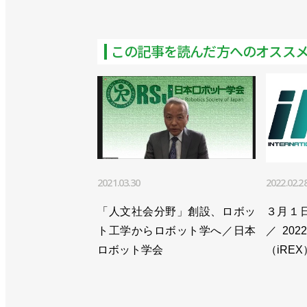
ータ協会
>>九州でSIer向けイベントを開催／
この記事を読んだ方へのオスス
>>群馬・香川・東京でロボットSIer
タ協会
>>仙台でロボットSIer向けイベント
>>「ロボットアイデア甲子園」を開催
2021.03.30
2022.02.2
>>相模原と広島でロボットSIer向け
会
「人文社会分野」創設、ロボッ
３月１
ト工学からロボット学へ／日本
／20
>>SIer向け新製品発表会を７月９日
ロボット学会
（iREX
>>設立１年で会員数200社超に！学
テグレータ協会