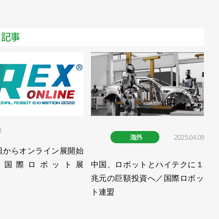
FA・ロボットシステムインテグレータ協会
メ記事
向けイベントを開催／FA・ロボットシステムインテグレー
を開催／FA・ロボットシステムインテグレータ協会
／FA・ロボットシステムインテグレータ協会
8
イベントを開催／FA・ロボットシステムインテグレータ協
海外
2025.04.09
日からオンライン展開始
22国際ロボット展
中国、ロボットとハイテクに１
に開催／FA・ロボットシステムインテグレータ協会
）
兆元の巨額投資へ／国際ロボッ
生向けの取り組みなど本格化／FA・ロボットシステムイン
ト連盟