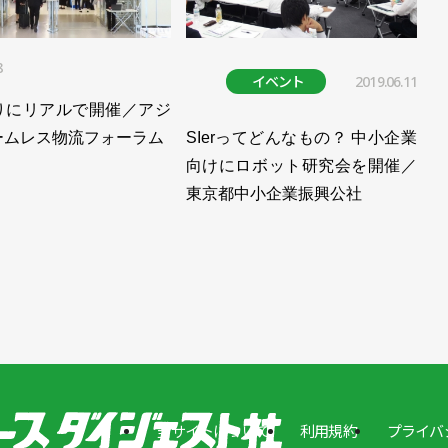
8
イベント
2019.06.11
りにリアルで開催／アジ
ームレス物流フォーラム
SIerってどんなもの？ 中小企業
向けにロボット研究会を開催／
東京都中小企業振興公社
当サイトについて
利用規約
プライバ