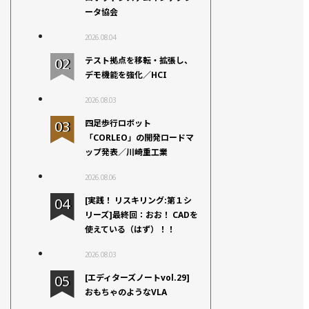
ータ協会
2026.08.04
テスト拠点を移転・拡張し、
デモ機能を強化／HCI
2026.08.03
四足歩行ロボット
「CORLEO」の開発ロードマ
ップ発表／川崎重工業
2026.08.06
[実践！ リスキリング:第１シ
リーズ]最終回：おお！ CADを
使えている（はず）！！
2026.08.03
[エディターズノートvol.29]
おもちゃのようなVLA