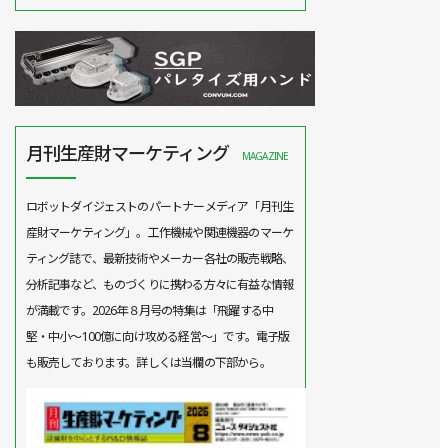
月刊生産財マーケティング
MAGAZINE
ロボットダイジェストのパートナーメディア「月刊生
産財マーケティング」。工作機械や関連機器のマーケ
ティング誌で、最新技術やメーカー各社の販売戦略、
分析記事など、ものづくりに携わる方々に有益な情報
が満載です。2026年８月号の特集は「飛躍する中
堅・中小～100億に向け攻める経営～」です。電子版
も販売しております。詳しくは当欄の下部から。