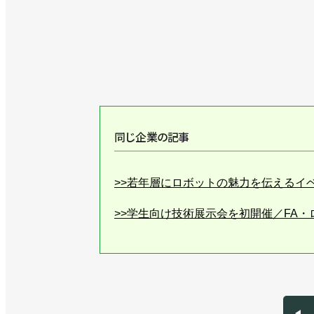
同じ企業の記事
>>若年層にロボットの魅力を伝えるイ
>>学生向け技術展示会を初開催／FA
>>ロボットアイデア甲子園の大阪大会
>>７月１日に愛知県でSIer’s Day
>>引き合いは好調も98％がエンジニ