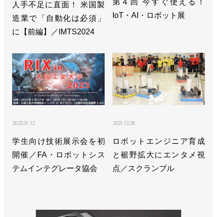
第４回 今すぐ使える！
人手不足に直面！ 米国製
IoT・AI・ロボット展
造業で「自動化は必須」
>>「第１回SIer川柳大賞」を開催／FA・ロボットシ
に【前編】／IMTS2024
ステムインテグレータ協会
>>27日に仙台でSIer向けイベントを開催／FA・ロボ
ットシステムインテグレータ協会
2023.01.12
2023.12.28
学生向け技術展示会を初
ロボットエンジニア育成
開催／FA・ロボットシス
と裾野拡大にエンタメ視
テムインテグレータ協会
点／スクランブル