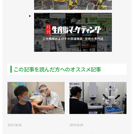
>>引き合いは好調も98％がエンジニア不足／FA・
ロボットシステムインテグレータ協会
>>12月に四国でSIer’s Day開催／FA・ロボットシス
テムインテグレータ協会
>>11月に札幌でSIer’s Day開催／FA・ロボットシス
テムインテグレータ協会
この記事を読んだ方へのオススメ記事
>>２種類の基礎講座をウェブで開催／FA・ロボット
システムインテグレータ協会
>>熊田曜子さんを起用したミニドラマを公開／FA・
ロボットシステムインテグレータ協会
>>中小企業のロボット導入のポイントをセミナーで
／FA・ロボットシステムインテグレータ協会
2021.08.06
2019.03.09