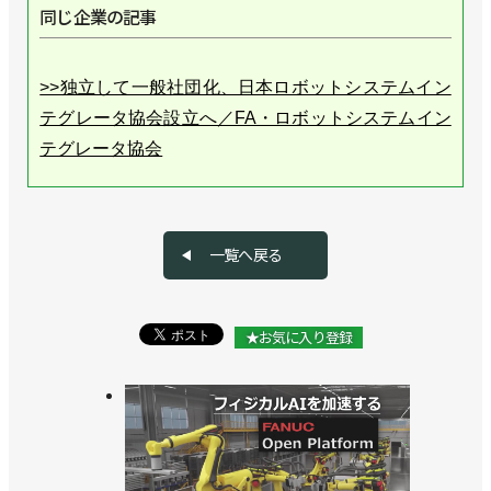
同じ企業の記事
>>独立して一般社団化、日本ロボットシステムイン
テグレータ協会設立へ／FA・ロボットシステムイン
テグレータ協会
>>若年層にロボットの魅力を伝えるイベント開催／
FA・ロボットシステムインテグレータ協会
一覧へ戻る
>>学生向け技術展示会を初開催／FA・ロボットシス
テムインテグレータ協会
★お気に入り登録
>>ロボットアイデア甲子園の大阪大会を開催／FA・
ロボットシステムインテグレータ協会
>>７月１日に愛知県でSIer’s Day開催／FA・ロボッ
トシステムインテグレータ協会