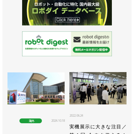
ボットシステムインテグレータ協会
>>「ロボットアイデア甲子園」を開催／FA・ロボッ
トシステムインテグレータ協会
>>相模原と広島でロボットSIer向けイベントを開催
／FA・ロボットシステムインテグレータ協会
>>SIer向け新製品発表会を７月９日に開催／FA・ロ
ボットシステムインテグレータ協会
>>「第２回SIer川柳大賞」を開催／FA・ロボットシ
ステムインテグレータ協会
>>大阪でイベントを開催、ロボット関連企業の交流
図る／FA・ロボットシステムインテグレータ協会
2022.06.24
2024.10.18
海外
>>大阪でロボットSIerのイベントを開催／FA・ロボ
実機展示に大きな注目／
ットシステムインテグレータ協会