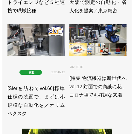
>>28社が新商品・サービスを紹介！ 技術セミナー
トライエンジなど５社連
大阪で測定の自動化・省
も併催／FA・ロボットシステムインテグレータ協会
携で職域接種
人化を提案／東京精密
>>第１回ロボットSI検定の詳細を決定／FA・ロボッ
トシステムインテグレータ協会
>>５月に広島でロボットSIerのイベントを開催／
FA・ロボットシステムインテグレータ協会
>>「ものづくりの集積地」のイベントに150人以上
2021.03.09
2026.02.12
連載
集まる／FA・ロボットシステムインテグレータ協会
[特集 物流機器は新世代へ
vol.12]対面での商談に花、
>>九州でSIer向けイベントを開催／FA・ロボットシ
[SIerを訪ねてvol.66]標準
コロナ禍でも好調な来場
ステムインテグレータ協会
仕様の装置で、まずは小
規模な自動化を／オリム
>>群馬・香川・東京でロボットSIer向けイベントを
ベクスタ
開催／FA・ロボットシステムインテグレータ協会
>>仙台でロボットSIer向けイベントを開催／FA・ロ