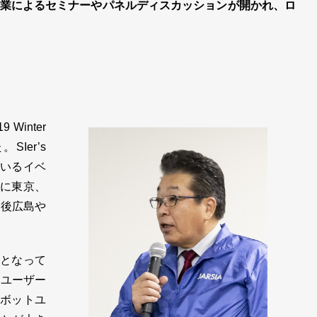
業によるセミナーやパネルディスカッションが開かれ、ロ
Winter
。SIer’s
ているイベ
でに東京、
今後広島や
心となって
トユーザー
ロボットユ