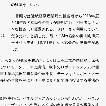
の興味を引いた。
冒頭では近畿経済産業局の担当者から2018年度
と19年度の補助金の制度が説明され、担当者は「大
きな投資ほど優遇される。ぜひうまく利用していた
パネ
だきたい」と話した。続いてSIer協会の奥山剛旭広
報分科会主査（HCI社長）から協会の活動報告があ
った。
から２人が講師を務めた。1人目は不二越の国崎晃上席執
Ierについて」をテーマに講演。欧米のロボットシステムの価
重工業の真田知典営業企画部長。テーマは「ロボットメー
で、海外の企業を例にとり一度にまとめて設備投資する手法の
例を中心に、パネルディスカッションも行われた。パネル
ボットユーザーといった異なる立場の参加者が意見や事例を披