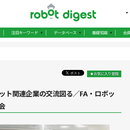
注目キーワード
データベース
基礎知識
会
★お気に入り登録
ット関連企業の交流図る／FA・ロボッ
会