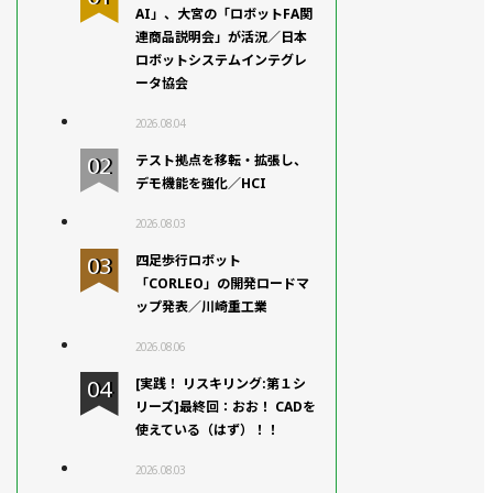
AI」、大宮の「ロボットFA関
連商品説明会」が活況／日本
ロボットシステムインテグレ
ータ協会
2026.08.04
テスト拠点を移転・拡張し、
デモ機能を強化／HCI
2026.08.03
四足歩行ロボット
「CORLEO」の開発ロードマ
ップ発表／川崎重工業
2026.08.06
[実践！ リスキリング:第１シ
リーズ]最終回：おお！ CADを
使えている（はず）！！
2026.08.03