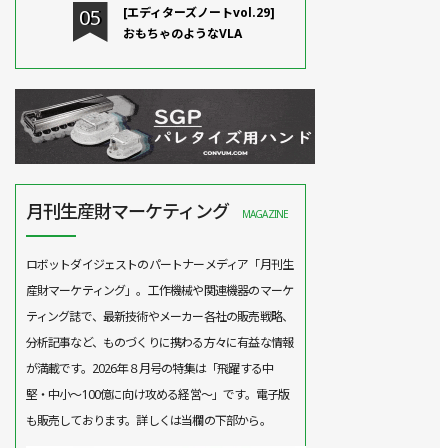
[エディターズノートvol.29]
おもちゃのようなVLA
月刊生産財マーケティング
MAGAZINE
ロボットダイジェストのパートナーメディア「月刊生
産財マーケティング」。工作機械や関連機器のマーケ
ティング誌で、最新技術やメーカー各社の販売戦略、
分析記事など、ものづくりに携わる方々に有益な情報
が満載です。2026年８月号の特集は「飛躍する中
堅・中小～100億に向け攻める経営～」です。電子版
も販売しております。詳しくは当欄の下部から。