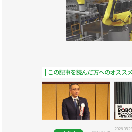
>>中小企業のロボット導入のポイント
会
>>28社が新商品・サービスを紹介！
ータ協会
>>第１回ロボットSI検定の詳細を決定
>>５月に広島でロボットSIerのイベ
>>「ものづくりの集積地」のイベント
この記事を読んだ方へのオスス
ータ協会
>>九州でSIer向けイベントを開催／
>>群馬・香川・東京でロボットSIer
タ協会
>>仙台でロボットSIer向けイベント
2026.05.2