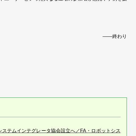
――終わり
）
システムインテグレータ協会設立へ／FA・ロボットシス