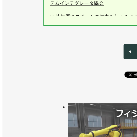
テムインテグレータ協会
>>若年層にロボットの魅力を伝えるイ
>>学生向け技術展示会を初開催／FA
>>ロボットアイデア甲子園の大阪大会
>>７月１日に愛知県でSIer’s Day
>>引き合いは好調も98％がエンジニ
>>12月に四国でSIer’s Day開催
>>11月に札幌でSIer’s Day開催
>>２種類の基礎講座をウェブで開催／
>>熊田曜子さんを起用したミニドラマ