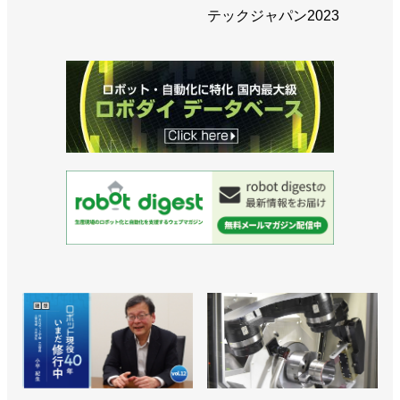
>>「ロボットアイデア甲子園」を開催／FA・ロボッ
テックジャパン2023
トシステムインテグレータ協会
>>相模原と広島でロボットSIer向けイベントを開催
／FA・ロボットシステムインテグレータ協会
>>SIer向け新製品発表会を７月９日に開催／FA・ロ
ボットシステムインテグレータ協会
>>設立１年で会員数200社超に！学生向けの取り組
みなど本格化／FA・ロボットシステムインテグレー
タ協会
>>「第２回SIer川柳大賞」を開催／FA・ロボットシ
ステムインテグレータ協会
>>大阪でイベントを開催、ロボット関連企業の交流
図る／FA・ロボットシステムインテグレータ協会