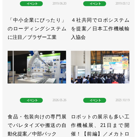
2019.06.20
2019.03.12
イベント
イベント
>>第１回ロボットSI検定の詳細を決定／FA・ロボッ
トシステムインテグレータ協会
「中小企業にぴったり」
４社共同でロボシステム
のローディングシステム
を提案／日本工作機械輸
>>５月に広島でロボットSIerのイベントを開催／
に注目／ブラザー工業
入協会
FA・ロボットシステムインテグレータ協会
>>「ものづくりの集積地」のイベントに150人以上
集まる／FA・ロボットシステムインテグレータ協会
>>九州でSIer向けイベントを開催／FA・ロボットシ
ステムインテグレータ協会
>>群馬・香川・東京でロボットSIer向けイベントを
2026.05.26
2023.10.19
イベント
イベント
開催／FA・ロボットシステムインテグレータ協会
食品・包装向けの専門展
ロボットの展示も多い工
>>仙台でロボットSIer向けイベントを開催／FA・ロ
でパレタイズや搬送の自
作機械展、21日まで開
ボットシステムインテグレータ協会
動化提案／中部パック
催！【前編】／メカトロ