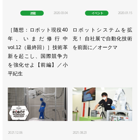
>>大阪でロボットSIerのイベントを開催／FA・ロボ
2020.03.04
2020.01.15
連載
イベント
ットシステムインテグレータ協会
［随想：ロボット現役40
ロボットシステムを拡
>>「第１回SIer川柳大賞」を開催／FA・ロボットシ
年、いまだ修行中
充！ 自社展で自動化技術
ステムインテグレータ協会
vol.12（最終回）］技術革
を前面に／オークマ
>>27日に仙台でSIer向けイベントを開催／FA・ロボ
新を起こし、国際競争力
ットシステムインテグレータ協会
を強化せよ【前編】／小
平紀生
2021.12.06
2021.08.23