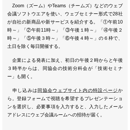
Zoom（ズーム）やTeams（チームズ）などのウェブ
会議ソフトウエアを使い、ウェブセミナー形式で28社
が自社の新商品や新サービスを紹介する。「①午前10
時～」「②午前11時～」「③午後１時～」「④午後２
時～」「⑤午後３時～」「⑥午後４時～」の６枠で、
土日を除く毎日開催する。
企業による発表に加え、初日の午後２時からと午後
３時半からは、同協会の技術分科会が「技術セミナ
ー」も開く。
申し込みは
同協会ウェブサイト内の特設ページ
か
ら。登録フォームで視聴を希望するプレゼンテーショ
ンを選択し、必要事項を入力すると、入力したメール
アドレスにウェブ会議ルームへの招待が届く。