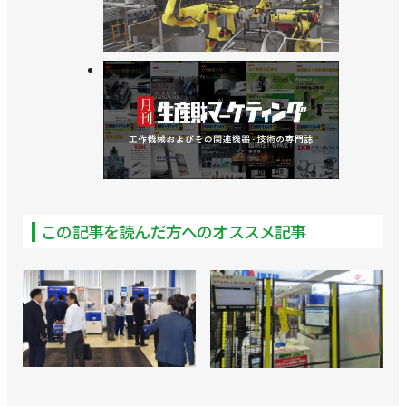
>>引き合いは好調も98％がエンジニア不足／FA・
ロボットシステムインテグレータ協会
>>12月に四国でSIer’s Day開催／FA・ロボットシス
テムインテグレータ協会
>>11月に札幌でSIer’s Day開催／FA・ロボットシス
テムインテグレータ協会
この記事を読んだ方へのオススメ記事
>>２種類の基礎講座をウェブで開催／FA・ロボット
システムインテグレータ協会
>>熊田曜子さんを起用したミニドラマを公開／FA・
ロボットシステムインテグレータ協会
>>中小企業のロボット導入のポイントをセミナーで
／FA・ロボットシステムインテグレータ協会